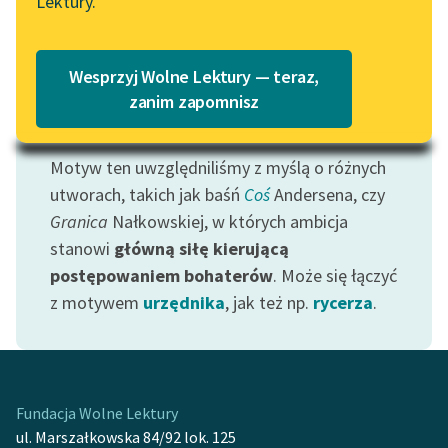
Lektury.
Katalog
Blog
Katalog w formacie PDF
Wesprzyj Wolne Lektury — teraz,
Lektury szkolne i klasyka
zanim zapomnisz
literatury do słuchania dla
Motyw: Ambicja
uczennic i uczniów z
Motyw ten uwzględniliśmy z myślą o różnych
niepełnosprawnościami
utworach, takich jak baśń
Coś
Andersena, czy
E-kolekcja lektur
Granica
Nałkowskiej, w których ambicja
szkolnych i literatury do
stanowi
główną siłę kierującą
słuchania dla uczennic i
postępowaniem bohaterów
. Może się łączyć
uczniów z
z motywem
urzędnika
, jak też np.
rycerza
.
niepełnosprawnościami
Feministyczne inspiracje.
Popularyzacja
skandynawskiej literatury
Fundacja Wolne Lektury
feministycznej
ul. Marszałkowska 84/92 lok. 125