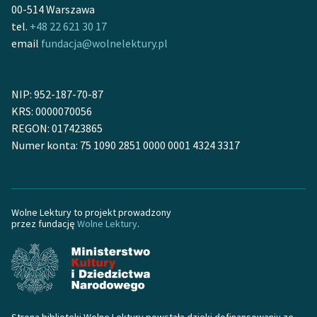
Ręce pełne poezji
00-514 Warszawa
tel.
+48 22 621 30 17
Kolekcje edukacyjne
email
fundacja@wolnelektury.pl
twórców przechodzących
do domeny publicznej,
lektur szkolnych oraz
NIP: 952-187-70-87
Starego Testamentu
KRS: 0000070056
REGON: 017423865
Odkurzamy bohaterów
Numer konta: 75 1090 2851 0000 0001 4324 3317
Szkoła Poezji Wolnych
Lektur
O nas
Wolne Lektury to projekt prowadzony
przez fundację
Wolne Lektury
.
Kontakt
O projekcie
Zespół