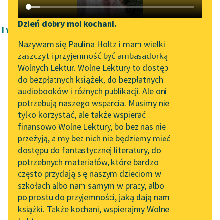
Katalog DAISY
Zgłoś brak utworu
Podkasty o książkach
Dzień dobry moi kochani.
Twórczość Kornela Makuszyńskiego
Aktualności
Narzędzia
Nazywam się Paulina Holtz i mam wielki
zaszczyt i przyjemność być ambasadorką
„Prokurator Alicja Horn”
Mapa Wolnych Lektur
Wolnych Lektur. Wolne Lektury to dostęp
do słuchania
do bezpłatnych książek, do bezpłatnych
Kornel Makuszyński
Leśmianator
audiobooków i różnych publikacji. Ale oni
Szatan z siódmej
Byliśmy częścią AI Impact
potrzebują naszego wsparcia. Musimy nie
Przewodnik dla piszących i
klasy
Lab
tylko korzystać, ale także wspierać
czytających
finansowo Wolne Lektury, bo bez nas nie
Zapraszamy na spotkanie
I ten śmieszny, basem
przeżyją, a my bez nich nie będziemy mieć
online z tłumaczkami
gadający brodacz jest
dostępu do fantastycznej literatury, do
literatury skandynawskiej
API
dobrym człowiekiem,
potrzebnych materiałów, które bardzo
opętanym przez
Spotkanie z Katarzyną
OAI-PMH
często przydają się naszym dzieciom w
Tunkiel w Oslo
dyletancką manię. Jak
szkołach albo nam samym w pracy, albo
Widget Wolnych Lektur
twierdzi...
po prostu do przyjemności, jaką dają nam
102. lata temu zmarł
książki. Także kochani, wspierajmy Wolne
Przypisy
Joseph Conrad
Czytaj więcej