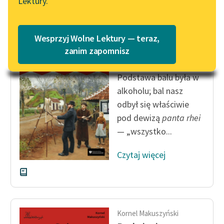
Lektury.
Katalog
Blog
Katalog w formacie PDF
Wesprzyj Wolne Lektury — teraz,
Kornel Makuszyński
Lektury szkolne i klasyka
zanim zapomnisz
Perły i wieprze
literatury do słuchania dla
uczennic i uczniów z
Podstawa balu była w
niepełnosprawnościami
alkoholu; bal nasz
odbył się właściwie
E-kolekcja lektur
pod dewizą
panta rhei
szkolnych i literatury do
słuchania dla uczennic i
— „wszystko...
uczniów z
niepełnosprawnościami
Czytaj więcej
Feministyczne inspiracje.
Popularyzacja
skandynawskiej literatury
feministycznej
Kornel Makuszyński