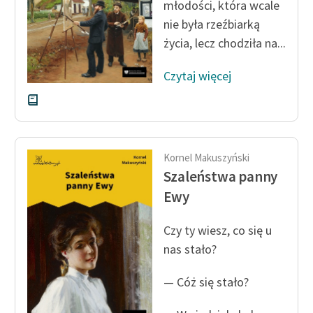
młodości, która wcale
nie była rzeźbiarką
Zasady wykorzystania
życia, lecz chodziła na...
Wolnych Lektur
Logotypy
Czytaj więcej
Materiały promocyjne
Polityka prywatności
Regulamin biblioteki
Kornel Makuszyński
Szaleństwa panny
Dane fundacji i
Ewy
sprawozdania finansowe
Czy ty wiesz, co się u
Regulamin darowizn
nas stało?
Informacja o treściach
wrażliwych
— Cóż się stało?
Deklaracja dostępności