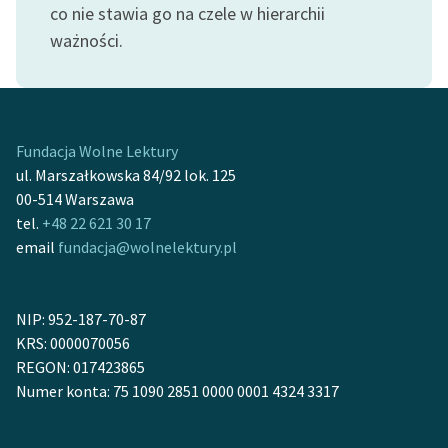
co nie stawia go na czele w hierarchii
ważności.
Fundacja Wolne Lektury
ul. Marszałkowska 84/92 lok. 125
00-514 Warszawa
tel.
+48 22 621 30 17
email
fundacja@wolnelektury.pl
NIP: 952-187-70-87
KRS: 0000070056
REGON: 017423865
Numer konta: 75 1090 2851 0000 0001 4324 3317