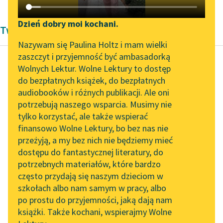
Katalog DAISY
Zgłoś brak utworu
Podkasty o książkach
Dzień dobry moi kochani.
Twórczość Kornela Makuszyńskiego
Aktualności
Narzędzia
Nazywam się Paulina Holtz i mam wielki
zaszczyt i przyjemność być ambasadorką
„Prokurator Alicja Horn”
Mapa Wolnych Lektur
Wolnych Lektur. Wolne Lektury to dostęp
do słuchania
do bezpłatnych książek, do bezpłatnych
Kornel Makuszyński
Leśmianator
audiobooków i różnych publikacji. Ale oni
Perły i wieprze
Byliśmy częścią AI Impact
potrzebują naszego wsparcia. Musimy nie
Przewodnik dla piszących i
Lab
tylko korzystać, ale także wspierać
czytających
Byliśmy jednak pewni
finansowo Wolne Lektury, bo bez nas nie
Zapraszamy na spotkanie
swego, gdyż
przeżyją, a my bez nich nie będziemy mieć
online z tłumaczkami
przewidzieliśmy
dostępu do fantastycznej literatury, do
literatury skandynawskiej
API
wszystkie możliwe
potrzebnych materiałów, które bardzo
wypadki. Z góry był
Spotkanie z Katarzyną
OAI-PMH
często przydają się naszym dzieciom w
nawet wyznaczony
Tunkiel w Oslo
szkołach albo nam samym w pracy, albo
Widget Wolnych Lektur
do...
po prostu do przyjemności, jaką dają nam
102. lata temu zmarł
książki. Także kochani, wspierajmy Wolne
Przypisy
Joseph Conrad
Czytaj więcej