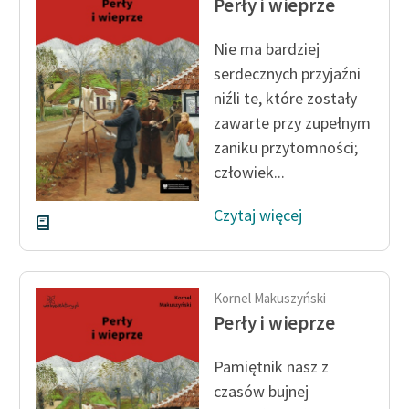
Perły i wieprze
Ręce pełne poezji
Kolekcje edukacyjne
Nie ma bardziej
twórców przechodzących
serdecznych przyjaźni
do domeny publicznej,
niźli te, które zostały
lektur szkolnych oraz
zawarte przy zupełnym
Starego Testamentu
zaniku przytomności;
Odkurzamy bohaterów
człowiek...
Szkoła Poezji Wolnych
Czytaj więcej
Lektur
O nas
Kornel Makuszyński
Kontakt
Perły i wieprze
O projekcie
Pamiętnik nasz z
Zespół
czasów bujnej