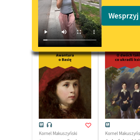
Podkasty o książkach
Wesprzyj
powieści dla dzieci i młodzieży Korn
Kornel Makuszyński
Kornel Makuszyńs