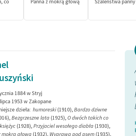
publicznej, lektur szkolnych
, co
Panna z mokrą głową
Szaleństwa panny
oraz Starego Testamentu
Odkurzamy bohaterów
Szkoła Poezji Wolnych Lektur
el
 że pies-
Prawdziwa babka Basi,
uszyński
rozumie
Francuzka, która wyszła za
Zanurzony
Polaka naturalizowanego we
ycznia 1884 w Stryj
 lipca 1953 w Zakopane
jak bagno...
Francji, odziedziczyła po
iejsze dzieła:
humoreski
(1910),
Bardzo dziwne
śmierci męża...
916),
Bezgrzeszne lata
(1925),
O dwóch takich co
rawa pod psem
 księżyc
(1928),
Przyjaciel wesołego diabła
(1930),
z mokrą głową
(1932),
Wyprawa pod psem
(1935),
Kornel Makuszyński, Awantura o Basię