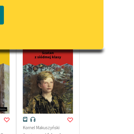
Regulamin biblioteki
macie PDF
Dane fundacji i sprawozdania
finansowe
Regulamin darowizn
Informacja o treściach
wrażliwych
Deklaracja dostępności
Kornel Makuszyński