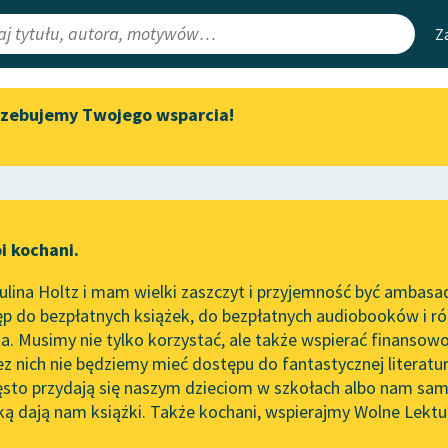
Z
rzebujemy Twojego wsparcia!
Aktualności
Narzędzia
e Lektury
Spotkanie z Katarzyną Tunkiel
Mapa Wolnych 
w Oslo
irmami
Leśmianator
Wolne Lektury na 32.
ewsletter
Przewodnik dla
Pol’and’Rock Festivalu
i kochani.
czytających
„Kochanek Lady Chatterley”
lina Holtz i mam wielki zaszczyt i przyjemność być ambasa
do słuchania na Wolnych
ki
p do bezpłatnych książek, do bezpłatnych audiobooków i różn
Lekturach
API
. Musimy nie tylko korzystać, ale także wspierać finansowo
ce redakcyjne
Nowy audiobook – „Marzenie
OAI-PMH
ez nich nie będziemy mieć dostępu do fantastycznej literatu
o Oriencie” Sophie Elkan
ęsto przydają się naszym dzieciom w szkołach albo nam sam
Widget Wolnyc
Kolekcja Nadwyraz.com x
ką dają nam książki. Także kochani, wspierajmy Wolne Lektu
oru
So
ieść dla dzieci i młodzieży
✖
Wolne Lektury – idealna na
Przypisy
lato