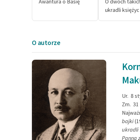
Awantura o Basię
O dwóch takich
ukradli księżyc
O autorze
Korn
Zdawać się mogło,
Mak
widmo doskonale 
mowę człowieka. 
Ur.
8 st
Zm.
31
w lepkim, gęstym 
Najważn
bajki
(1
Kornel Makuszyński, Wyp
ukradli
Panna 