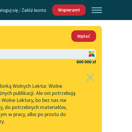
Wspieram!
aloguj się
/
Załóż konto
O nas
Wpłać
Lektur
Kontakt
O projekcie
600 000 zł
 piszących i
Zespół
dorką Wolnych Lektur. Wolne
Zasady wykorzystania
ych publikacji. Ale oni potrzebują
Wolnych Lektur
 Wolne Lektury, bo bez nas nie
Logotypy
ry, do potrzebnych materiałów,
ym w pracy, albo po prostu do
h Lektur
Materiały promocyjne
ry.
rtuj:
najpopularniejsze
alfabetycznie
Polityka prywatności