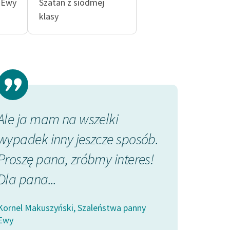
 Ewy
Szatan z siódmej
klasy
Ale ja mam na wszelki
Zdawać się m
wypadek inny jeszcze sposób.
widmo dosko
Proszę pana, zróbmy interes!
mowę człowi
Dla pana...
w lepkim, gę
Kornel Makuszyński, Szaleństwa panny
Kornel Makuszyń
Ewy