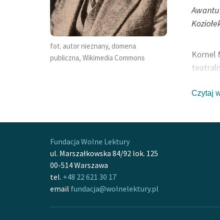
Awantur
Koziołe
fot. autor nieznany, domena
Kornel 
publiczna, Wikimedia Commons
teatraln
Akademi
dwudzie
Czytaj 
książek
także j
pionier
Fundacja Wolne Lektury
Matołka
ul. Marszałkowska 84/92 lok. 125
00-514 Warszawa
tel.
+48 22 621 30 17
Autor ,
email
fundacja@wolnelektury.pl
Stryju,
austria
urzędni