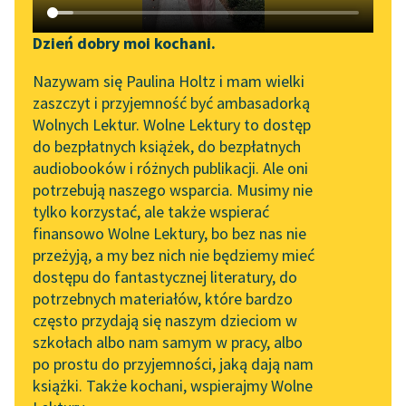
Katalog DAISY
Sortuj:
Zgłoś brak utworu
Podkasty o książkach
Dzień dobry moi kochani.
Aktualności
Epika okresu współczesności Kornela
Narzędzia
Nazywam się Paulina Holtz i mam wielki
zaszczyt i przyjemność być ambasadorką
Makuszyńskiego
„Prokurator Alicja Horn”
Mapa Wolnych Lektur
Wolnych Lektur. Wolne Lektury to dostęp
do słuchania
do bezpłatnych książek, do bezpłatnych
Leśmianator
audiobooków i różnych publikacji. Ale oni
Byliśmy częścią AI Impact
potrzebują naszego wsparcia. Musimy nie
Przewodnik dla piszących i
Lab
tylko korzystać, ale także wspierać
czytających
finansowo Wolne Lektury, bo bez nas nie
Zapraszamy na spotkanie
przeżyją, a my bez nich nie będziemy mieć
online z tłumaczkami
dostępu do fantastycznej literatury, do
literatury skandynawskiej
API
potrzebnych materiałów, które bardzo
Spotkanie z Katarzyną
OAI-PMH
często przydają się naszym dzieciom w
Tunkiel w Oslo
szkołach albo nam samym w pracy, albo
Widget Wolnych Lektur
po prostu do przyjemności, jaką dają nam
102. lata temu zmarł
książki. Także kochani, wspierajmy Wolne
Przypisy
Joseph Conrad