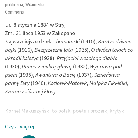
publiczna, Wikimedia
Commons
Ur.
8 stycznia 1884 w Stryj
Zm.
31 lipca 1953 w Zakopane
Najważniejsze dzieła:
humoreski
(1910),
Bardzo dziwne
bajki
(1916),
Bezgrzeszne lata
(1925),
O dwóch takich co
ukradli księżyc
(1928),
Przyjaciel wesołego diabła
(1930),
Panna z mokrą głową
(1932),
Wyprawa pod
psem
(1935),
Awantura o Basię
(1937),
Szaleństwa
panny Ewy
(1940),
Koziołek-Matołek
,
Małpka Fiki-Miki
,
Szatan z siódmej klasy
Kornel Makuszyński to polski poeta i prozaik, krytyk
teatralny, publicysta, felietonista oraz członek Polskiej
Akademii Nauk. Jeden z bardziej popularnych pisarzy
Czytaj więcej
dwudziestolecia międzywojennego, twórca lubianych