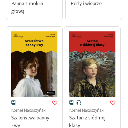
Panna z mokrą
Perły i wieprze
Ręce pełne poezji
głową
Kolekcje edukacyjne
twórców przechodzących
do domeny publicznej,
lektur szkolnych oraz
Starego Testamentu
Odkurzamy bohaterów
Szkoła Poezji Wolnych
Lektur
O nas
Kontakt
O projekcie
Kornel Makuszyński
Kornel Makuszyński
Szaleństwa panny
Szatan z siódmej
Zespół
Ewy
klasy