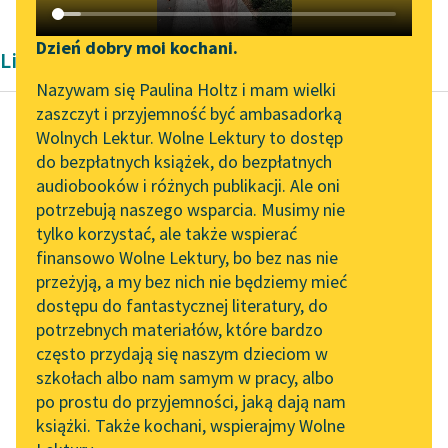
Katalog DAISY
Zgłoś brak utworu
Podkasty o książkach
Dzień dobry moi kochani.
Liryka Konstantego Ildefonsa Gałczyńskiego
Aktualności
Narzędzia
Nazywam się Paulina Holtz i mam wielki
zaszczyt i przyjemność być ambasadorką
„Prokurator Alicja Horn”
Mapa Wolnych Lektur
Wolnych Lektur. Wolne Lektury to dostęp
do słuchania
do bezpłatnych książek, do bezpłatnych
Konstanty Ildefons
Leśmianator
audiobooków i różnych publikacji. Ale oni
Gałczyński
Byliśmy częścią AI Impact
potrzebują naszego wsparcia. Musimy nie
Matka Boska
Przewodnik dla piszących i
Lab
tylko korzystać, ale także wspierać
czytających
Stalagów
finansowo Wolne Lektury, bo bez nas nie
Zapraszamy na spotkanie
przeżyją, a my bez nich nie będziemy mieć
online z tłumaczkami
Kładę ci dłonie na
dostępu do fantastycznej literatury, do
literatury skandynawskiej
API
włosach, by
potrzebnych materiałów, które bardzo
miłosierdzie z odwagą
Spotkanie z Katarzyną
OAI-PMH
często przydają się naszym dzieciom w
spleść w sercu twoim,
Tunkiel w Oslo
szkołach albo nam samym w pracy, albo
Widget Wolnych Lektur
ażebyś — czuły...
po prostu do przyjemności, jaką dają nam
102. lata temu zmarł
książki. Także kochani, wspierajmy Wolne
Przypisy
Joseph Conrad
Czytaj więcej