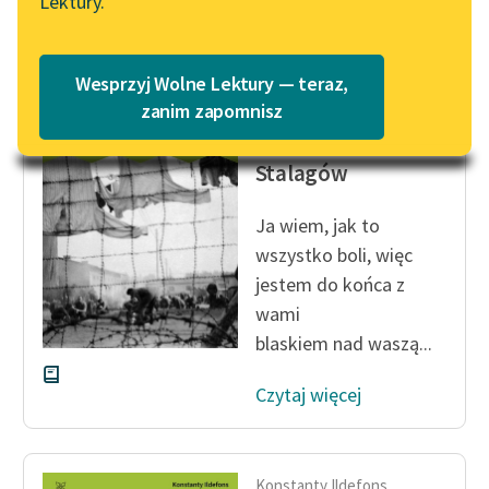
Lektury.
Katalog
Blog
Katalog w formacie PDF
Wesprzyj Wolne Lektury — teraz,
Konstanty Ildefons
Lektury szkolne i klasyka
zanim zapomnisz
Gałczyński
literatury do słuchania dla
Matka Boska
uczennic i uczniów z
Stalagów
niepełnosprawnościami
Ja wiem, jak to
E-kolekcja lektur
wszystko boli, więc
szkolnych i literatury do
słuchania dla uczennic i
jestem do końca z
uczniów z
wami
niepełnosprawnościami
blaskiem nad waszą...
Feministyczne inspiracje.
Czytaj więcej
Popularyzacja
skandynawskiej literatury
feministycznej
Konstanty Ildefons