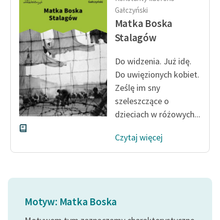
Ręce pełne poezji
Gałczyński
Matka Boska
Kolekcje edukacyjne
Stalagów
twórców przechodzących
do domeny publicznej,
lektur szkolnych oraz
Do widzenia. Już idę.
Starego Testamentu
Do uwięzionych kobiet.
Ześlę im sny
Odkurzamy bohaterów
szeleszczące o
Szkoła Poezji Wolnych
dzieciach w różowych...
Lektur
Czytaj więcej
O nas
Kontakt
O projekcie
Motyw: Matka Boska
Zespół