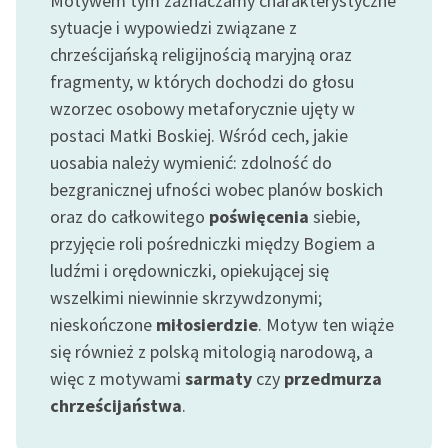
Motywem tym zaznaczamy charakterystyczne
sytuacje i wypowiedzi związane z
Zasady wykorzystania
chrześcijańską religijnością maryjną oraz
Wolnych Lektur
fragmenty, w których dochodzi do głosu
Logotypy
wzorzec osobowy metaforycznie ujęty w
postaci Matki Boskiej. Wśród cech, jakie
Materiały promocyjne
uosabia należy wymienić: zdolność do
Polityka prywatności
bezgranicznej ufności wobec planów boskich
oraz do całkowitego
poświęcenia
siebie,
Regulamin biblioteki
przyjęcie roli pośredniczki między Bogiem a
Dane fundacji i
ludźmi i orędowniczki, opiekującej się
sprawozdania finansowe
wszelkimi niewinnie skrzywdzonymi;
nieskończone
miłosierdzie
. Motyw ten wiąże
Regulamin darowizn
się również z polską mitologią narodową, a
Informacja o treściach
więc z motywami
sarmaty
czy
przedmurza
wrażliwych
chrześcijaństwa
.
Deklaracja dostępności