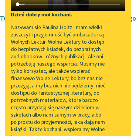
Katalog DAISY
Zgłoś brak utworu
Podkasty o książkach
Dzień dobry moi kochani.
Twórczość Konstantego Ildefonsa Gałczyńskiego
Aktualności
Narzędzia
Nazywam się Paulina Holtz i mam wielki
zaszczyt i przyjemność być ambasadorką
Zapraszamy na spotkanie
Mapa Wolnych Lektur
Wolnych Lektur. Wolne Lektury to dostęp
online z tłumaczkami
do bezpłatnych książek, do bezpłatnych
Konstanty Ildefons
Leśmianator
literatury skandynawskiej
audiobooków i różnych publikacji. Ale oni
Gałczyński
potrzebują naszego wsparcia. Musimy nie
Muzie nóżki całuję
Przewodnik dla piszących i
Spotkanie z Katarzyną
tylko korzystać, ale także wspierać
czytających
Tunkiel w Oslo
finansowo Wolne Lektury, bo bez nas nie
«Kogutek»? nie uleczy.
przeżyją, a my bez nich nie będziemy mieć
Wolne Lektury na 32.
Przyjaciel? nie pocieszy.
dostępu do fantastycznej literatury, do
Pol’and’Rock Festivalu
API
Nie ma przyjaciół.
potrzebnych materiałów, które bardzo
Rannyś? Ten świat jest
„Kochanek Lady
OAI-PMH
często przydają się naszym dzieciom w
borem,
Chatterley” do słuchania
szkołach albo nam samym w pracy, albo
Widget Wolnych Lektur
rąbałeś...
na Wolnych Lekturach
po prostu do przyjemności, jaką dają nam
książki. Także kochani, wspierajmy Wolne
Przypisy
Nowy audiobook –
Czytaj więcej