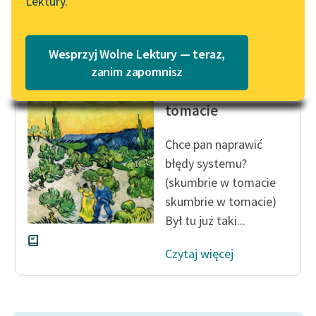
Lektury.
„Marzenie o Oriencie”
Katalog
Sophie Elkan
Katalog w formacie PDF
Blog
Wesprzyj Wolne Lektury — teraz,
Konstanty Ildefons
zanim zapomnisz
Gałczyński
Skumbrie w
Lektury szkolne i klasyka
tomacie
literatury do słuchania dla
uczennic i uczniów z
Chce pan naprawić
niepełnosprawnościami
błędy systemu?
(skumbrie w tomacie
E-kolekcja lektur
szkolnych i literatury do
skumbrie w tomacie)
słuchania dla uczennic i
Był tu już taki...
uczniów z
niepełnosprawnościami
Czytaj więcej
Feministyczne inspiracje.
Popularyzacja
skandynawskiej literatury