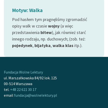
feministycznej
Motyw: Walka
Ręce pełne poezji
Pod hasłem tym pragnęliśmy zgromadzić
Kolekcje edukacyjne
opisy walk w czasie
wojny
(a więc
twórców przechodzących
przedstawienia
bitew
), jak również starć
do domeny publicznej,
innego rodzaju, np. duchowych; (zob. też:
lektur szkolnych oraz
pojedynek
,
bijatyka
,
walka klas
itp.).
Starego Testamentu
Odkurzamy bohaterów
Szkoła Poezji Wolnych
Lektur
Fundacja Wolne Lektury
ul. Marszałkowska 84/92 lok. 125
O nas
00-514 Warszawa
tel.
+48 22 621 30 17
Kontakt
email
fundacja@wolnelektury.pl
O projekcie