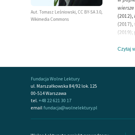
Wałbrzyskiego
wiersze
Aut. Tomasz Leśniowski, CC BY-SA 3.0,
(2012),
Wikimedia Commons
(2017),
(2019); 
życia
(1
(2012),
Czytaj 
publikac
barbarz
Szkice o
Fundacja Wolne Lektury
1989-19
ul. Marszałkowska 84/92 lok. 125
(2006),
00-514 Warszawa
literatu
tel.
+48 22 621 30 17
Wolność
email
fundacja@wolnelektury.pl
literack
Działał