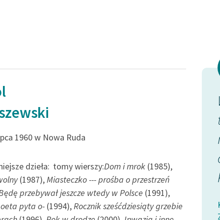
publicznej, lektur szkolnych
oraz Starego Testamentu
Odkurzamy bohaterów
Szkoła Poezji Wolnych Lektur
l
ciałem
Uszedł ze mnie duch na jakąś
szewski
godzinę
eści siedem
i czułem w ręce bilet
lipca 1960 w Nowa Ruda
przez Leszno, Poznań...
iejsze dzieła:
tomy wierszy:
Dom i mrok
(1985),
się...
wolny
(1987),
Miasteczko --- prośba o przestrzeń
Karol Maliszewski, Zdania na wypadek, I.
Będę przebywał jeszcze wtedy w Polsce
(1991),
Góry, gorączka, Wysiadłem, usiadłem
 na wypadek, II.
oeta pyta o-
(1994),
Rocznik sześćdziesiąty grzebie
nika z
erach
(1996),
Rok w drodze
(2000),
Inwazja i inne