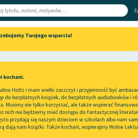
Z
rzebujemy Twojego wsparcia!
Aktualności
Narzędzia
e Lektury
Zapraszamy na spotkanie
Mapa Wolnych 
online z tłumaczkami
irmami
Leśmianator
literatury skandynawskiej
ewsletter
Przewodnik dla
Spotkanie z Katarzyną Tunkiel
i kochani.
czytających
w Oslo
lina Holtz i mam wielki zaszczyt i przyjemność być ambasa
Wolne Lektury na 32.
p do bezpłatnych książek, do bezpłatnych audiobooków i różn
Pol’and’Rock Festivalu
API
. Musimy nie tylko korzystać, ale także wspierać finansowo
ce redakcyjne
„Kochanek Lady Chatterley”
OAI-PMH
ez nich nie będziemy mieć dostępu do fantastycznej literatu
do słuchania na Wolnych
ęsto przydają się naszym dzieciom w szkołach albo nam sam
Lekturach
Widget Wolnyc
ką dają nam książki. Także kochani, wspierajmy Wolne Lektu
oru
So
Współczesność
✖
Nowy audiobook – „Marzenie
Przypisy
o Oriencie” Sophie Elkan