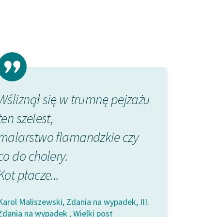
Wśliznął się w trumnę pejzażu
„Na tyle lis
ten szelest,
odpowiedzi
malarstwo flamandzkie czy
grzecznie. T
co do cholery.
lat byłem
Kot płacze...
miły. Szkoda, 
Karol Maliszewski, Zdania na wypadek, III.
Karol Maliszewski
Zdania na wypadek , Wielki post
Liryka lokalna , Li