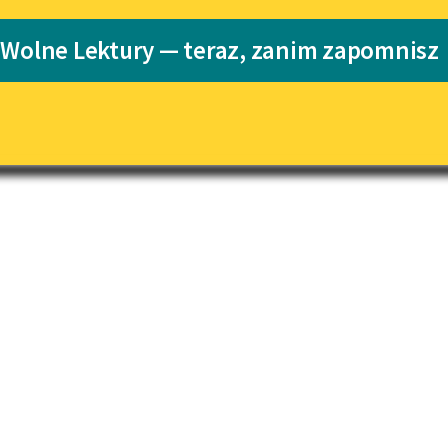
Katalog
Blog
 Wolne Lektury — teraz, zanim zapomnisz
a Maliszewskiego
Katalog w for
Lektury szkolne i klasyka
literatury do słuchania dla
uczennic i uczniów z
niepełnosprawnościami
E-kolekcja lektur szkolnych i
literatury do słuchania dla
uczennic i uczniów z
niepełnosprawnościami
Feministyczne inspiracje.
Popularyzacja skandynawskiej
literatury feministycznej
Ręce pełne poezji
Kolekcje edukacyjne twórców
przechodzących do domeny