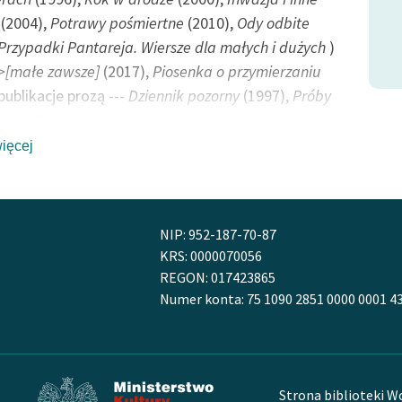
(2004),
Potrawy pośmiertne
(2010),
Ody odbite
Przypadki Pantareja. Wiersze dla małych i dużych
)
>[małe zawsze]
(2017),
Piosenka o przymierzaniu
publikacje prozą ---
Dziennik pozorny
(1997),
Próby
998),
Faramucha
(2001),
Sajgon
(2009),
Manekiny
Przemyśl-Szczecin
(2013),
Ludzie stąd
(2017);
więcej
je krytycznoliterackie ---
Nasi klasycyści, nasi
yńcy. Szkice o nowej poezji
(1999),
Zwierzę na J.
 wierszach i ludziach
(2001),
Nowa poezja polska
NIP: 952-187-70-87
99. Rozważania i uwagi
(2005),
Rozproszone głosy
KRS: 0000070056
Po debiucie. Dziennik krytyka
(2008),
Pociąg do
REGON: 017423865
ry. Szkicownik literacki z Dolnego Śląska
(2010),
Numer konta: 75 1090 2851 0000 0001 4
 czytania
(2015),
Poezja i okolice. Między krytyką
ą a historią literatury
(2018).
 w klubach literackich w Nowej Rudzie, Kłodzku i
Strona biblioteki W