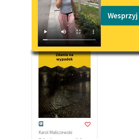
Podkasty o książkach
Wesprzyj
wiersze okresu współczesności Karol
Karol Maliszewski