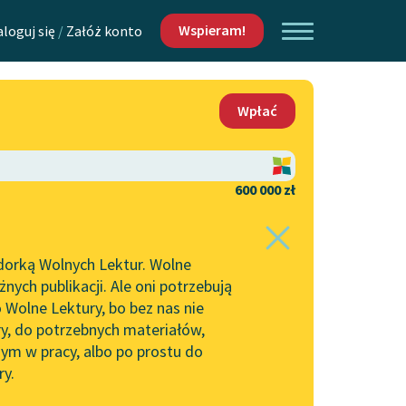
Wspieram!
aloguj się
/
Załóż konto
O nas
Wpłać
Lektur
Kontakt
O projekcie
600 000 zł
 piszących i
Zespół
dorką Wolnych Lektur. Wolne
Zasady wykorzystania
ych publikacji. Ale oni potrzebują
Wolnych Lektur
 Wolne Lektury, bo bez nas nie
Logotypy
ry, do potrzebnych materiałów,
ym w pracy, albo po prostu do
h Lektur
Materiały promocyjne
ry.
rtuj:
najpopularniejsze
alfabetycznie
Polityka prywatności