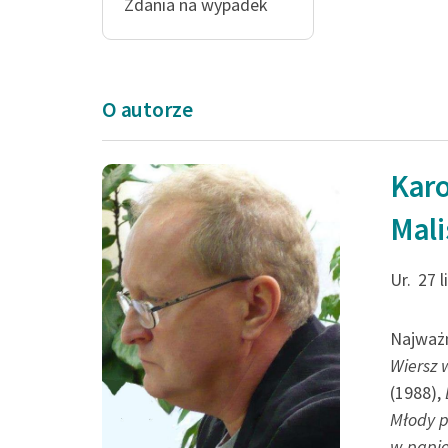
Zdania na wypadek
O autorze
Karo
„Na tyle listów ch
Mali
odpowiedzieć
grzecznie. Trzydzi
Ur.
27 
lat byłem
Najważn
miły. Szkoda, że to 
Wiersz 
(1988),
Karol Maliszewski, Zdania
Młody p
Liryka lokalna , List czytel
w papi