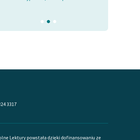
Wałbrzyskiego
324 3317
olne Lektury powstała dzięki dofinansowaniu ze