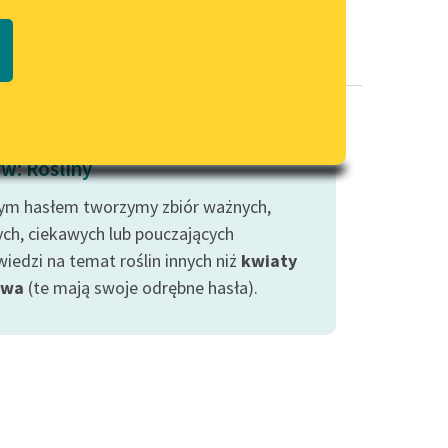
Regulamin biblioteki
macie PDF
Dane fundacji i sprawozdania
finansowe
Regulamin darowizn
Informacja o treściach
w: Rośliny
wrażliwych
ym hasłem tworzymy zbiór ważnych,
Deklaracja dostępności
ych, ciekawych lub pouczających
iedzi na temat roślin innych niż
kwiaty
ewa
(te mają swoje odrębne hasła).