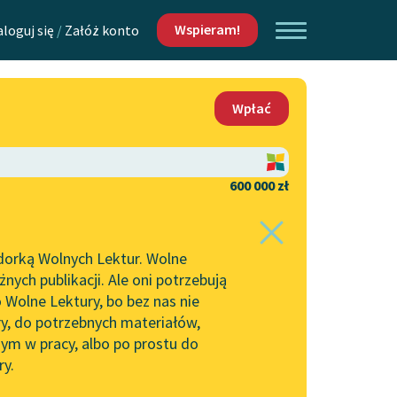
Wspieram!
aloguj się
/
Załóż konto
O nas
Wpłać
Lektur
Kontakt
O projekcie
600 000 zł
 piszących i
Zespół
dorką Wolnych Lektur. Wolne
Zasady wykorzystania
ych publikacji. Ale oni potrzebują
Wolnych Lektur
 Wolne Lektury, bo bez nas nie
Logotypy
ry, do potrzebnych materiałów,
ym w pracy, albo po prostu do
h Lektur
Materiały promocyjne
ry.
Polityka prywatności