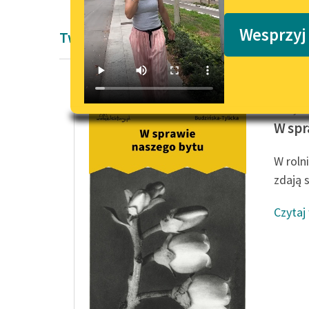
Podkasty o książkach
Wesprzyj
Twórczość Justyny Budzińskiej-Tylickie
Justyna
W spr
W roln
zdają 
Czytaj