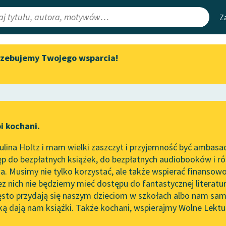
Z
rzebujemy Twojego wsparcia!
Aktualności
Narzędzia
e Lektury
„Prokurator Alicja Horn” do
Mapa Wolnych 
słuchania
irmami
Leśmianator
Byliśmy częścią AI Impact Lab
ewsletter
Przewodnik dla
i kochani.
Zapraszamy na spotkanie
czytających
online z tłumaczkami
lina Holtz i mam wielki zaszczyt i przyjemność być ambasa
literatury skandynawskiej
p do bezpłatnych książek, do bezpłatnych audiobooków i różn
API
Spotkanie z Katarzyną Tunkiel
. Musimy nie tylko korzystać, ale także wspierać finansowo
ce redakcyjne
w Oslo
OAI-PMH
ez nich nie będziemy mieć dostępu do fantastycznej literatu
ęsto przydają się naszym dzieciom w szkołach albo nam sam
102. lata temu zmarł Joseph
Widget Wolnyc
Conrad
ką dają nam książki. Także kochani, wspierajmy Wolne Lektu
oru
Justyna Budzińska-Tylicka
✖
Przypisy
Blog