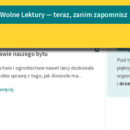
Katalog
 Wolne Lektury — teraz, zanim zapomnisz
j
Katalog w for
Lektury szkolne i klasyka
literatury do słuchania dla
uczennic i uczniów z
niepełnosprawnościami
 Budzińska-Tylicka
E-kolekcja lektur szkolnych i
Moty
literatury do słuchania dla
awie naszego bytu
uczennic i uczniów z
Pod t
niepełnosprawnościami
ictwie i ogrodnictwie nawet laicy doskonale
piękn
Feministyczne inspiracje.
sobie sprawę z tego, jak doniosłe ma...
wypow
Popularyzacja skandynawskiej
i
drz
literatury feministycznej
 więcej
Ręce pełne poezji
Kolekcje edukacyjne twórców
przechodzących do domeny
publicznej, lektur szkolnych
oraz Starego Testamentu