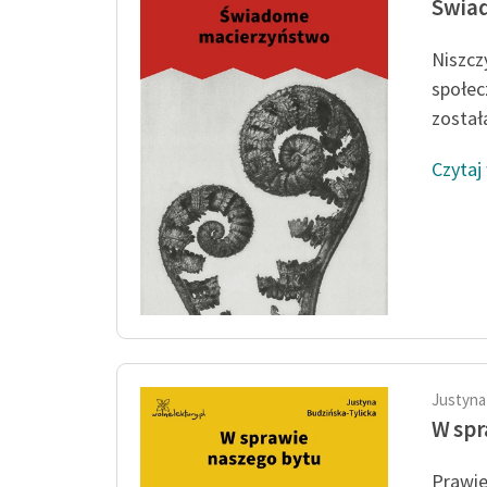
Świa
Niszczy
społec
została
Czytaj
Justyna
W spr
Prawie