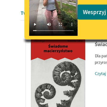
Podkasty o książkach
Wesprzyj
Twórczość Justyny Budzińskiej-Tylickie
Justyna
Świa
Dla pa
przyros
Czytaj