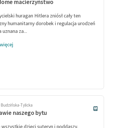
dome macierzyństwo
cielski huragan Hitlera zniósł cały ten
zny humanitarny dorobek i regulacja urodzeń
 uznana za...
 więcej
 Budzińska-Tylicka
awie naszego bytu
 wszystkie dzieci suteryn i poddaszy,