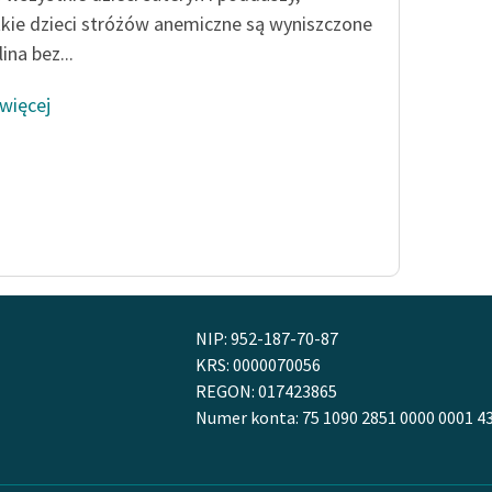
kie dzieci stróżów anemiczne są wyniszczone
lina bez...
 więcej
NIP: 952-187-70-87
KRS: 0000070056
REGON: 017423865
Numer konta: 75 1090 2851 0000 0001 4