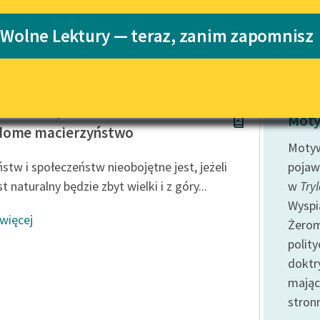
Katalog
 Wolne Lektury — teraz, zanim zapomnisz
j
Katalog w for
Lektury szkolne i klasyka
literatury do słuchania dla
uczennic i uczniów z
niepełnosprawnościami
 Budzińska-Tylicka
E-kolekcja lektur szkolnych i
Moty
literatury do słuchania dla
dome macierzyństwo
uczennic i uczniów z
Motyw
niepełnosprawnościami
ństw i społeczeństw nieobojętne jest, jeżeli
pojaw
Feministyczne inspiracje.
t naturalny będzie zbyt wielki i z góry...
w
Tryl
Popularyzacja skandynawskiej
Wyspi
literatury feministycznej
 więcej
Żerom
Ręce pełne poezji
polit
doktry
Kolekcje edukacyjne twórców
przechodzących do domeny
mając
publicznej, lektur szkolnych
stron
oraz Starego Testamentu