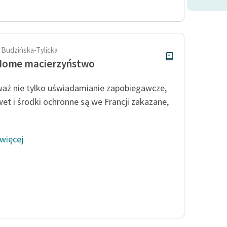
Odkurzamy bohaterów
Szkoła Poezji Wolnych Lektur
 Budzińska-Tylicka
dome macierzyństwo
aż nie tylko uświadamianie zapobiegawcze,
wet i środki ochronne są we Francji zakazane,
 więcej