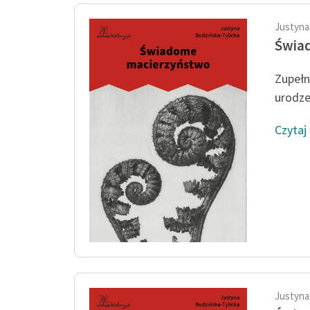
Justyna
Świa
Zupełn
urodz
Czytaj
Justyna