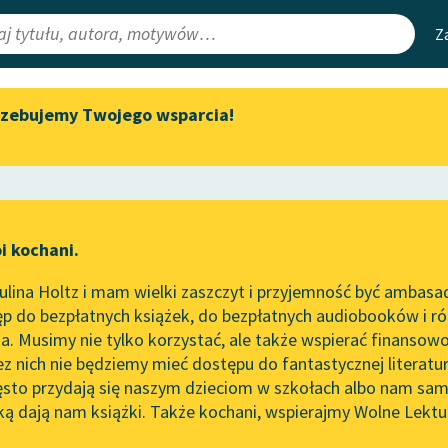
Z
rzebujemy Twojego wsparcia!
Aktualności
Narzędzia
e Lektury
„Prokurator Alicja Horn” do
Mapa Wolnych 
słuchania
irmami
Leśmianator
Byliśmy częścią AI Impact Lab
ewsletter
Przewodnik dla
i kochani.
Zapraszamy na spotkanie
czytających
a
online z tłumaczkami
lina Holtz i mam wielki zaszczyt i przyjemność być ambasa
literatury skandynawskiej
p do bezpłatnych książek, do bezpłatnych audiobooków i różn
API
Spotkanie z Katarzyną Tunkiel
. Musimy nie tylko korzystać, ale także wspierać finansowo
ce redakcyjne
w Oslo
OAI-PMH
ez nich nie będziemy mieć dostępu do fantastycznej literatu
ęsto przydają się naszym dzieciom w szkołach albo nam sam
102. lata temu zmarł Joseph
Widget Wolnyc
Conrad
ką dają nam książki. Także kochani, wspierajmy Wolne Lektu
oru
Justyna Budzińska-Tylicka
✖
Przypisy
Blog