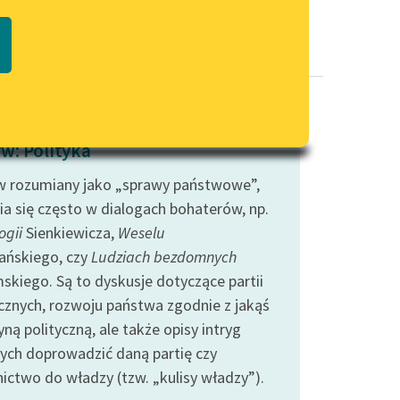
Regulamin biblioteki
macie PDF
Dane fundacji i sprawozdania
finansowe
Regulamin darowizn
Informacja o treściach
w: Polityka
wrażliwych
 rozumiany jako „sprawy państwowe”,
Deklaracja dostępności
ia się często w dialogach bohaterów, np.
ogii
Sienkiewicza,
Weselu
ańskiego, czy
Ludziach bezdomnych
skiego. Są to dyskusje dotyczące partii
ycznych, rozwoju państwa zgodnie z jakąś
ną polityczną, ale także opisy intryg
ych doprowadzić daną partię czy
nictwo do władzy (tzw. „kulisy władzy”).