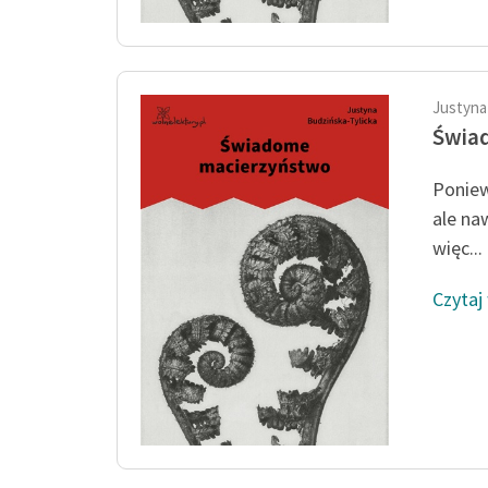
Justyna
Świa
Poniew
ale na
więc...
Czytaj