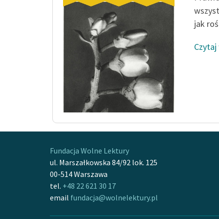
wszyst
jak roś
Czytaj
Fundacja Wolne Lektury
ul. Marszałkowska 84/92 lok. 125
00-514 Warszawa
tel.
+48 22 621 30 17
email
fundacja@wolnelektury.pl