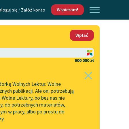
Wspieram!
aloguj się
/
Załóż konto
O nas
Wpłać
Lektur
Kontakt
O projekcie
600 000 zł
 piszących i
Zespół
dorką Wolnych Lektur. Wolne
Zasady wykorzystania
ych publikacji. Ale oni potrzebują
Wolnych Lektur
 Wolne Lektury, bo bez nas nie
Logotypy
ry, do potrzebnych materiałów,
ym w pracy, albo po prostu do
h Lektur
Materiały promocyjne
ry.
Polityka prywatności