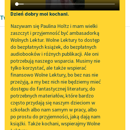
Katalog DAISY
Zgłoś brak utworu
Podkasty o książkach
Dzień dobry moi kochani.
Twórczość Justyny Budzińskiej-Tylickiej
Aktualności
Narzędzia
Nazywam się Paulina Holtz i mam wielki
zaszczyt i przyjemność być ambasadorką
„Prokurator Alicja Horn”
Mapa Wolnych Lektur
Wolnych Lektur. Wolne Lektury to dostęp
do słuchania
do bezpłatnych książek, do bezpłatnych
Justyna Budzińska-Tylicka
Leśmianator
audiobooków i różnych publikacji. Ale oni
Świadome
Byliśmy częścią AI Impact
potrzebują naszego wsparcia. Musimy nie
Przewodnik dla piszących i
macierzyństwo
Lab
tylko korzystać, ale także wspierać
czytających
finansowo Wolne Lektury, bo bez nas nie
Zapraszamy na spotkanie
Jednak u nas, w
przeżyją, a my bez nich nie będziemy mieć
online z tłumaczkami
Polsce, przeważyło
dostępu do fantastycznej literatury, do
literatury skandynawskiej
API
przekonanie ogólne, że
potrzebnych materiałów, które bardzo
ochrona
Spotkanie z Katarzyną
OAI-PMH
często przydają się naszym dzieciom w
Tunkiel w Oslo
macierzyństwa jest
szkołach albo nam samym w pracy, albo
Widget Wolnych Lektur
niezbędnym
po prostu do przyjemności, jaką dają nam
102. lata temu zmarł
książki. Także kochani, wspierajmy Wolne
warunkiem
zdrowia...
Przypisy
Joseph Conrad