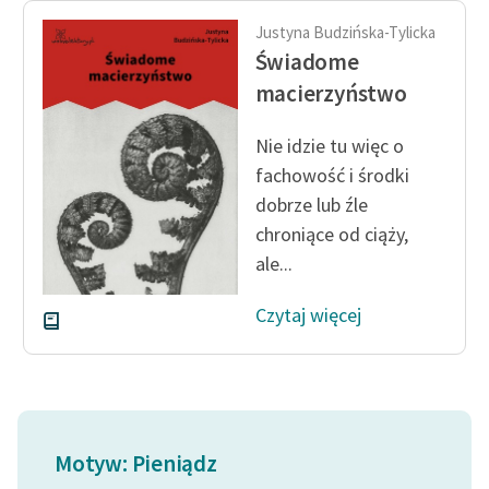
Ręce pełne poezji
Justyna Budzińska-Tylicka
Kolekcje edukacyjne
Świadome
twórców przechodzących
macierzyństwo
do domeny publicznej,
lektur szkolnych oraz
Nie idzie tu więc o
Starego Testamentu
fachowość i środki
dobrze lub źle
Odkurzamy bohaterów
chroniące od ciąży,
Szkoła Poezji Wolnych
ale...
Lektur
Czytaj więcej
O nas
Kontakt
O projekcie
Zespół
Motyw: Pieniądz