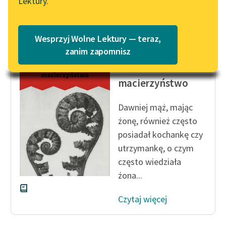
Lektury.
Katalog
Czytaj więcej
Blog
Katalog w formacie PDF
Wesprzyj Wolne Lektury — teraz,
Lektury szkolne i klasyka
zanim zapomnisz
Justyna Budzińska-Tylicka
literatury do słuchania dla
Świadome
uczennic i uczniów z
macierzyństwo
niepełnosprawnościami
E-kolekcja lektur
Dawniej mąż, mając
szkolnych i literatury do
żonę, również często
słuchania dla uczennic i
posiadał kochankę czy
uczniów z
utrzymankę, o czym
niepełnosprawnościami
często wiedziała
żona...
Feministyczne inspiracje.
Popularyzacja
Czytaj więcej
skandynawskiej literatury
feministycznej