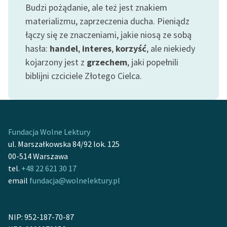
Budzi pożądanie, ale też jest znakiem
materializmu, zaprzeczenia ducha. Pieniądz
Zasady wykorzystania
Wolnych Lektur
łączy się ze znaczeniami, jakie niosą ze sobą
hasła:
handel
,
interes
,
korzyść
, ale niekiedy
Logotypy
kojarzony jest z
grzechem
, jaki popełnili
Materiały promocyjne
biblijni czciciele Złotego Cielca.
Polityka prywatności
Regulamin biblioteki
Fundacja Wolne Lektury
Dane fundacji i
ul. Marszałkowska 84/92 lok. 125
sprawozdania finansowe
00-514 Warszawa
Regulamin darowizn
tel.
+48 22 621 30 17
email
fundacja@wolnelektury.pl
Informacja o treściach
wrażliwych
NIP: 952-187-70-87
Deklaracja dostępności