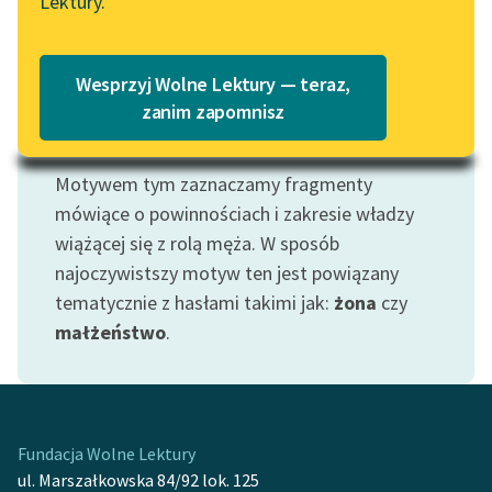
Lektury.
Katalog
Blog
Katalog w formacie PDF
Wesprzyj Wolne Lektury — teraz,
Lektury szkolne i klasyka
zanim zapomnisz
literatury do słuchania dla
Motyw: Mąż
uczennic i uczniów z
Motywem tym zaznaczamy fragmenty
niepełnosprawnościami
mówiące o powinnościach i zakresie władzy
E-kolekcja lektur
wiążącej się z rolą męża. W sposób
szkolnych i literatury do
najoczywistszy motyw ten jest powiązany
słuchania dla uczennic i
tematycznie z hasłami takimi jak:
żona
czy
uczniów z
małżeństwo
.
niepełnosprawnościami
Feministyczne inspiracje.
Popularyzacja
skandynawskiej literatury
Fundacja Wolne Lektury
feministycznej
ul. Marszałkowska 84/92 lok. 125