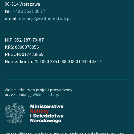
Ręce pełne poezji
00-514 Warszawa
tel.
+48 22 621 30 17
Kolekcje edukacyjne
email
fundacja@wolnelektury.pl
twórców przechodzących
do domeny publicznej,
lektur szkolnych oraz
NIP: 952-187-70-87
Starego Testamentu
KRS: 0000070056
REGON: 017423865
Odkurzamy bohaterów
Numer konta: 75 1090 2851 0000 0001 4324 3317
Szkoła Poezji Wolnych
Lektur
O nas
Wolne Lektury to projekt prowadzony
przez fundację
Wolne Lektury
.
Kontakt
O projekcie
Zespół