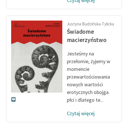
Czytaj więcej
Ręce pełne poezji
Kolekcje edukacyjne
twórców przechodzących
Justyna Budzińska-Tylicka
do domeny publicznej,
Świadome
lektur szkolnych oraz
macierzyństwo
Starego Testamentu
Jesteśmy na
Odkurzamy bohaterów
przełomie, żyjemy w
Szkoła Poezji Wolnych
momencie
Lektur
przewartościowania
O nas
nowych wartości
erotycznych obojga
Kontakt
płci i dlatego te...
O projekcie
Czytaj więcej
Zespół