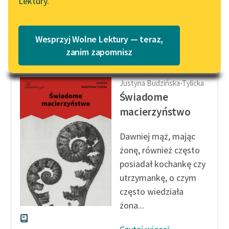
Lektury.
„nielegalnym
Katalog
Blog
dzieckiem...
Katalog w formacie PDF
Wesprzyj Wolne Lektury — teraz,
Czytaj więcej
Lektury szkolne i klasyka
zanim zapomnisz
literatury do słuchania dla
uczennic i uczniów z
Justyna Budzińska-Tylicka
niepełnosprawnościami
Świadome
E-kolekcja lektur
macierzyństwo
szkolnych i literatury do
słuchania dla uczennic i
Dawniej mąż, mając
uczniów z
żonę, również często
niepełnosprawnościami
posiadał kochankę czy
utrzymankę, o czym
Feministyczne inspiracje.
Popularyzacja
często wiedziała
skandynawskiej literatury
żona...
feministycznej