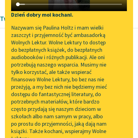
Katalog DAISY
Zgłoś brak utworu
Podkasty o książkach
Dzień dobry moi kochani.
Twórczość Justyny Budzińskiej-Tylickiej
Aktualności
Narzędzia
Nazywam się Paulina Holtz i mam wielki
zaszczyt i przyjemność być ambasadorką
„Prokurator Alicja Horn”
Mapa Wolnych Lektur
Wolnych Lektur. Wolne Lektury to dostęp
do słuchania
do bezpłatnych książek, do bezpłatnych
Justyna Budzińska-Tylicka
Leśmianator
audiobooków i różnych publikacji. Ale oni
Świadome
Byliśmy częścią AI Impact
potrzebują naszego wsparcia. Musimy nie
Przewodnik dla piszących i
macierzyństwo
Lab
tylko korzystać, ale także wspierać
czytających
finansowo Wolne Lektury, bo bez nas nie
Zapraszamy na spotkanie
Najbardziej
przeżyją, a my bez nich nie będziemy mieć
online z tłumaczkami
upośledzona,
dostępu do fantastycznej literatury, do
literatury skandynawskiej
API
nieszczęśliwa,
potrzebnych materiałów, które bardzo
pogardzana, deptana,
Spotkanie z Katarzyną
OAI-PMH
często przydają się naszym dzieciom w
Tunkiel w Oslo
prześladowana jest
szkołach albo nam samym w pracy, albo
Widget Wolnych Lektur
matka nieślubna ze
po prostu do przyjemności, jaką dają nam
102. lata temu zmarł
książki. Także kochani, wspierajmy Wolne
swym
tak zwanym
Przypisy
Joseph Conrad