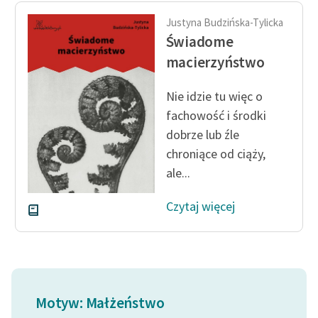
Justyna Budzińska-Tylicka
Zasady wykorzystania
Świadome
Wolnych Lektur
macierzyństwo
Logotypy
Nie idzie tu więc o
Materiały promocyjne
fachowość i środki
Polityka prywatności
dobrze lub źle
chroniące od ciąży,
Regulamin biblioteki
ale...
Dane fundacji i
sprawozdania finansowe
Czytaj więcej
Regulamin darowizn
Informacja o treściach
wrażliwych
Motyw: Małżeństwo
Deklaracja dostępności