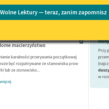
Katalog
 Wolne Lektury — teraz, zanim zapomnisz
j
Katalog w for
Lektury szkolne i klasyka
literatury do słuchania dla
uczennic i uczniów z
niepełnosprawnościami
 Budzińska-Tylicka
E-kolekcja lektur szkolnych i
Moty
literatury do słuchania dla
dome macierzyństwo
uczennic i uczniów z
Przy 
niepełnosprawnościami
ienie karalności przerywania początkowej
przem
Feministyczne inspiracje.
może być rozpatrywane ze stanowiska
praw
(najc
Popularyzacja skandynawskiej
tki
lub ze
stanowiska...
dusz
literatury feministycznej
w roz
 więcej
Ręce pełne poezji
Kolekcje edukacyjne twórców
przechodzących do domeny
publicznej, lektur szkolnych
oraz Starego Testamentu