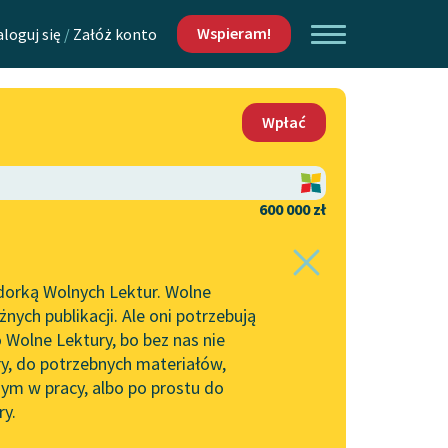
Wspieram!
aloguj się
/
Załóż konto
O nas
Wpłać
Lektur
Kontakt
O projekcie
600 000 zł
 piszących i
Zespół
dorką Wolnych Lektur. Wolne
Zasady wykorzystania
ych publikacji. Ale oni potrzebują
Wolnych Lektur
 Wolne Lektury, bo bez nas nie
Logotypy
ry, do potrzebnych materiałów,
ym w pracy, albo po prostu do
h Lektur
Materiały promocyjne
ry.
Polityka prywatności