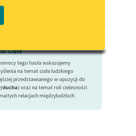
Regulamin biblioteki
macie PDF
Dane fundacji i sprawozdania
finansowe
Regulamin darowizn
Informacja o treściach
w: Ciało
wrażliwych
pomocy tego hasła wskazujemy
Deklaracja dostępności
yślenia na temat ciała ludzkiego
zęściej przedstawianego w opozycji do
y/ducha
) oraz na temat roli cielesności
maitych relacjach międzyludzkich.