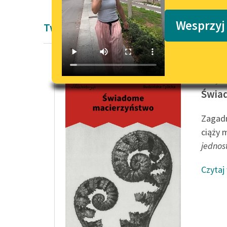
Podkasty o książkach
Wesprzyj
Twórczość Justyny Budzińskiej-Tylickie
Justyna
Świa
Zagadn
ciąży 
jednos
Czytaj