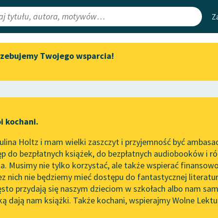
Z
rzebujemy Twojego wsparcia!
Aktualności
Narzędzia
e Lektury
„Prokurator Alicja Horn” do
Mapa Wolnych 
słuchania
irmami
Leśmianator
Byliśmy częścią AI Impact Lab
ewsletter
Przewodnik dla
i kochani.
Zapraszamy na spotkanie
czytających
online z tłumaczkami
lina Holtz i mam wielki zaszczyt i przyjemność być ambasa
literatury skandynawskiej
p do bezpłatnych książek, do bezpłatnych audiobooków i różn
API
Spotkanie z Katarzyną Tunkiel
. Musimy nie tylko korzystać, ale także wspierać finansowo
ce redakcyjne
w Oslo
OAI-PMH
ez nich nie będziemy mieć dostępu do fantastycznej literatu
ęsto przydają się naszym dzieciom w szkołach albo nam sam
102. lata temu zmarł Joseph
Widget Wolnyc
Conrad
ką dają nam książki. Także kochani, wspierajmy Wolne Lektu
oru
Justyna Budzińska-Tylicka
✖
Przypisy
Blog