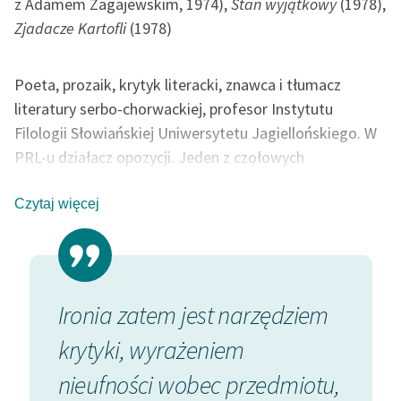
z Adamem Zagajewskim, 1974),
Stan wyjątkowy
(1978),
Ręce pełne poezji
Zjadacze Kartofli
(1978)
Kolekcje edukacyjne
twórców przechodzących
Poeta, prozaik, krytyk literacki, znawca i tłumacz
do domeny publicznej,
literatury serbo-chorwackiej, profesor Instytutu
lektur szkolnych oraz
Starego Testamentu
Filologii Słowiańskiej Uniwersytetu Jagiellońskiego. W
PRL-u działacz opozycji. Jeden z czołowych
Odkurzamy bohaterów
reprezentantów poetyckiej Nowej Fali lat 70, wraz z
Szkoła Poezji Wolnych
Adamem Zagajewskim współautor kluczowej dla tego
Czytaj więcej
Lektur
nurtu książki krytycznej
Świat nie przedstawiony
. Od
innych przedstawicieli nurtu odróżnia go kontrolowana
O nas
skłonność do surrealistycznego obrazowania, elementy
Kontakt
symbolizmu i zwrot ku tematyce prywatnej.
Ironia zatem jest narzędziem
Bardz
O projekcie
krytyki, wyrażeniem
dla te
Zespół
 zmysł
nieufności wobec przedmiotu,
motyw