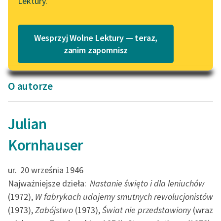
Lektury.
Julian Kornhauser
Julian Kornhauser
Katalog
Blog
Tyle rzeczy
Zjadacze kartofli
niezwykłych (tom)
Katalog w formacie PDF
Wesprzyj Wolne Lektury — teraz,
Lektury szkolne i klasyka
zanim zapomnisz
literatury do słuchania dla
uczennic i uczniów z
niepełnosprawnościami
O autorze
E-kolekcja lektur
szkolnych i literatury do
Julian
słuchania dla uczennic i
uczniów z
Kornhauser
niepełnosprawnościami
ur.
20 września 1946
Feministyczne inspiracje.
Najważniejsze dzieła:
Nastanie święto i dla leniuchów
Popularyzacja
skandynawskiej literatury
(1972),
W fabrykach udajemy smutnych rewolucjonistów
feministycznej
(1973),
Zabójstwo
(1973),
Świat nie przedstawiony
(wraz