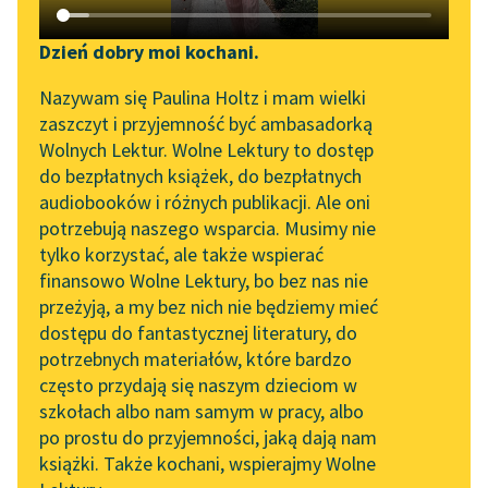
Katalog DAISY
Sortuj:
Zgłoś brak utworu
Podkasty o książkach
Dzień dobry moi kochani.
Aktualności
wiersze Julian Kornhauser
Narzędzia
Nazywam się Paulina Holtz i mam wielki
zaszczyt i przyjemność być ambasadorką
„Prokurator Alicja Horn”
Mapa Wolnych Lektur
Wolnych Lektur. Wolne Lektury to dostęp
do słuchania
do bezpłatnych książek, do bezpłatnych
Leśmianator
audiobooków i różnych publikacji. Ale oni
Byliśmy częścią AI Impact
potrzebują naszego wsparcia. Musimy nie
Przewodnik dla piszących i
Lab
tylko korzystać, ale także wspierać
czytających
finansowo Wolne Lektury, bo bez nas nie
Zapraszamy na spotkanie
przeżyją, a my bez nich nie będziemy mieć
online z tłumaczkami
dostępu do fantastycznej literatury, do
literatury skandynawskiej
API
potrzebnych materiałów, które bardzo
Spotkanie z Katarzyną
OAI-PMH
często przydają się naszym dzieciom w
Tunkiel w Oslo
szkołach albo nam samym w pracy, albo
Widget Wolnych Lektur
po prostu do przyjemności, jaką dają nam
102. lata temu zmarł
książki. Także kochani, wspierajmy Wolne
Przypisy
Joseph Conrad