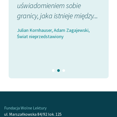
na
uświadomieniem sobie
powied
Zasady wykorzystania
granicy, jaka istnieje między...
Wolnych Lektur
Julian K
Świat n
Logotypy
Julian Kornhauser, Adam Zagajewski,
...
Świat nieprzedstawiony
Materiały promocyjne
Polityka prywatności
ki,
Regulamin biblioteki
Dane fundacji i
sprawozdania finansowe
Regulamin darowizn
Informacja o treściach
wrażliwych
Fundacja Wolne Lektury
Deklaracja dostępności
ul. Marszałkowska 84/92 lok. 125