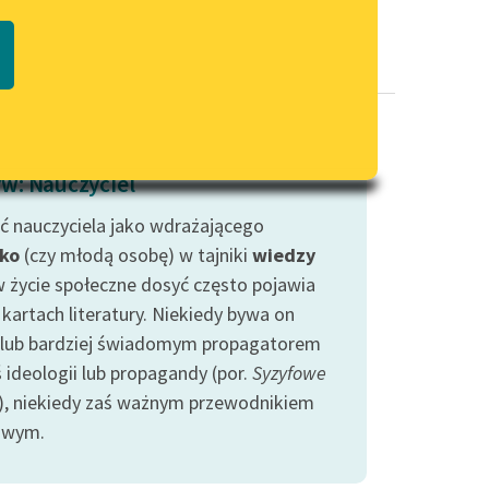
Regulamin biblioteki
macie PDF
Dane fundacji i sprawozdania
finansowe
Regulamin darowizn
Informacja o treściach
w: Nauczyciel
wrażliwych
ć nauczyciela jako wdrażającego
Deklaracja dostępności
ko
(czy młodą osobę) w tajniki
wiedzy
w życie społeczne dosyć często pojawia
 kartach literatury. Niekiedy bywa on
 lub bardziej świadomym propagatorem
ś ideologii lub propagandy (por.
Syzyfowe
), niekiedy zaś ważnym przewodnikiem
owym.