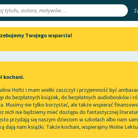
Z
rzebujemy Twojego wsparcia!
Aktualności
Narzędzia
e Lektury
„Prokurator Alicja Horn” do
Mapa Wolnych 
słuchania
irmami
Leśmianator
Byliśmy częścią AI Impact Lab
ewsletter
Przewodnik dla
i kochani.
Zapraszamy na spotkanie
czytających
iel
online z tłumaczkami
lina Holtz i mam wielki zaszczyt i przyjemność być ambasa
literatury skandynawskiej
p do bezpłatnych książek, do bezpłatnych audiobooków i różn
API
Spotkanie z Katarzyną Tunkiel
. Musimy nie tylko korzystać, ale także wspierać finansowo
ce redakcyjne
w Oslo
OAI-PMH
ez nich nie będziemy mieć dostępu do fantastycznej literatu
ęsto przydają się naszym dzieciom w szkołach albo nam sam
102. lata temu zmarł Joseph
Widget Wolnyc
Conrad
ką dają nam książki. Także kochani, wspierajmy Wolne Lektu
oru
ieść dla dzieci i młodzieży
✖
Przypisy
Blog