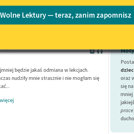
Katalog
 Wolne Lektury — teraz, zanim zapomnisz
 Spyri
Katalog w for
Lektury szkolne i klasyka
literatury do słuchania dla
uczennic i uczniów z
niepełnosprawnościami
 Spyri
E-kolekcja lektur szkolnych i
Moty
literatury do słuchania dla
uczennic i uczniów z
Posta
niepełnosprawnościami
jmniej będzie jakaś odmiana w lekcjach.
dziec
Feministyczne inspiracje.
czas nudziły mnie strasznie i nie mogłam się
oraz 
Popularyzacja skandynawskiej
ać...
się na
literatury feministycznej
mniej
 więcej
Ręce pełne poezji
jakiej
prace
Kolekcje edukacyjne twórców
przechodzących do domeny
duch
publicznej, lektur szkolnych
oraz Starego Testamentu