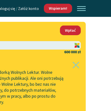
Wspieram!
aloguj się
/
Załóż konto
O nas
Wpłać
Lektur
Kontakt
O projekcie
600 000 zł
 piszących i
Zespół
dorką Wolnych Lektur. Wolne
Zasady wykorzystania
ych publikacji. Ale oni potrzebują
Wolnych Lektur
 Wolne Lektury, bo bez nas nie
Logotypy
ry, do potrzebnych materiałów,
ym w pracy, albo po prostu do
h Lektur
Materiały promocyjne
ry.
Polityka prywatności