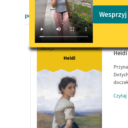
Podkasty o książkach
Wesprzyj
powieści dla dzieci i młodzieży Johanna
Johanna
Heidi
Przyna
Dotych
doczek
Czytaj