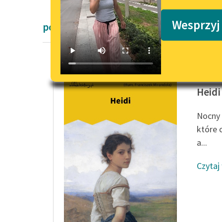
Podkasty o książkach
Wesprzyj
powieści dla dzieci i młodzieży Johanna
Johanna
Heidi
Nocny 
które 
a...
Czytaj