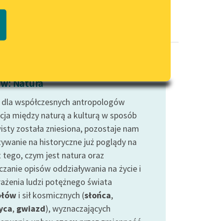
Regulamin biblioteki
macie PDF
Dane fundacji i sprawozdania
finansowe
Regulamin darowizn
Informacja o treściach
w: Natura
wrażliwych
 dla współczesnych antropologów
Deklaracja dostępności
cja między naturą a kulturą w sposób
isty została zniesiona, pozostaje nam
ywanie na historyczne już poglądy na
 tego, czym jest natura oraz
czanie opisów oddziaływania na życie i
ażenia ludzi potężnego świata
ołów
i sił kosmicznych (
słońca
,
yca
,
gwiazd
), wyznaczających