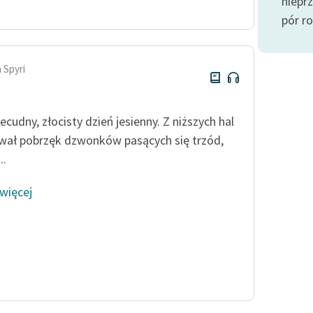
niepr
publicznej, lektur szkolnych
oraz Starego Testamentu
pór ro
Odkurzamy bohaterów
Szkoła Poezji Wolnych Lektur
 Spyri
ecudny, złocisty dzień jesienny. Z niższych hal
wał pobrzęk dzwonków pasących się trzód,
..
 więcej