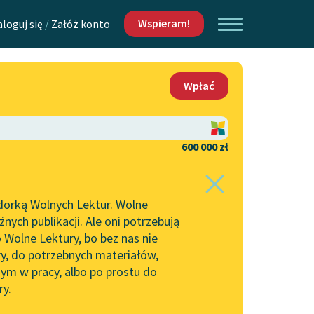
Wspieram!
aloguj się
/
Załóż konto
O nas
Wpłać
Lektur
Kontakt
O projekcie
600 000 zł
 piszących i
Zespół
dorką Wolnych Lektur. Wolne
Zasady wykorzystania
ych publikacji. Ale oni potrzebują
Wolnych Lektur
 Wolne Lektury, bo bez nas nie
Logotypy
ry, do potrzebnych materiałów,
ym w pracy, albo po prostu do
h Lektur
Materiały promocyjne
ry.
Polityka prywatności