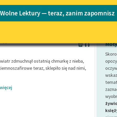
Katalog
Blog
 Wolne Lektury — teraz, zanim zapomnisz
 Spyri
Katalog w for
Lektury szkolne i klasyka
literatury do słuchania dla
uczennic i uczniów z
 Spyri
niepełnosprawnościami
Moty
E-kolekcja lektur szkolnych i
Skoro
literatury do słuchania dla
wiatr zdmuchnął ostatnią chmurkę z nieba,
opozy
uczennic i uczniów z
ciemnoszafirowe teraz, sklepiło się nad nimi,
oczyw
niepełnosprawnościami
wskaz
Feministyczne inspiracje.
temat
Popularyzacja skandynawskiej
 więcej
literatury feministycznej
zazna
wyobr
Ręce pełne poezji
żywi
Kolekcje edukacyjne twórców
księż
przechodzących do domeny