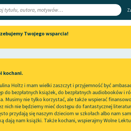
Z
rzebujemy Twojego wsparcia!
Aktualności
Narzędzia
e Lektury
Zapraszamy na spotkanie
Mapa Wolnych 
online z tłumaczkami
irmami
Leśmianator
literatury skandynawskiej
ewsletter
Przewodnik dla
Spotkanie z Katarzyną Tunkiel
i kochani.
czytających
w Oslo
lina Holtz i mam wielki zaszczyt i przyjemność być ambasa
Wolne Lektury na 32.
p do bezpłatnych książek, do bezpłatnych audiobooków i różn
Pol’and’Rock Festivalu
API
. Musimy nie tylko korzystać, ale także wspierać finansowo
ce redakcyjne
„Kochanek Lady Chatterley”
OAI-PMH
ez nich nie będziemy mieć dostępu do fantastycznej literatu
do słuchania na Wolnych
ęsto przydają się naszym dzieciom w szkołach albo nam sam
Lekturach
Widget Wolnyc
ką dają nam książki. Także kochani, wspierajmy Wolne Lektu
oru
ieść dla dzieci i młodzieży
✖
Nowy audiobook – „Marzenie
Przypisy
o Oriencie” Sophie Elkan