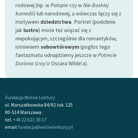
Ręce pełne poezji
rodowej (np. w
Potopie
czy w
Nie-Boskiej
komedii
) lub narodowej, a wówczas łączy się z
Kolekcje edukacyjne
motywem
dziedzictwa
. Portret (podobnie
twórców przechodzących
jak
lustro
) może też wiązać się z
do domeny publicznej,
lektur szkolnych oraz
niepokojącym, szczególnie dla romantyków,
Starego Testamentu
istnieniem
sobowtórowym
(pogłos tego
fantazmatu odnajdziemy jeszcze w
Potrecie
Odkurzamy bohaterów
Doriana Gray’a
Oscara Wilde'a).
Szkoła Poezji Wolnych
Lektur
O nas
Fundacja Wolne Lektury
Kontakt
ul. Marszałkowska 84/92 lok. 125
00-514 Warszawa
O projekcie
tel.
+48 22 621 30 17
email
fundacja@wolnelektury.pl
Zespół