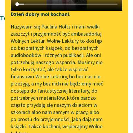
Katalog DAISY
Zgłoś brak utworu
Podkasty o książkach
Dzień dobry moi kochani.
Twórczość Jehoszui Perlego
Aktualności
Narzędzia
Nazywam się Paulina Holtz i mam wielki
zaszczyt i przyjemność być ambasadorką
„Prokurator Alicja Horn”
Mapa Wolnych Lektur
Wolnych Lektur. Wolne Lektury to dostęp
do słuchania
do bezpłatnych książek, do bezpłatnych
Jehoszua Perle
Leśmianator
audiobooków i różnych publikacji. Ale oni
Żydzi dnia
Byliśmy częścią AI Impact
potrzebują naszego wsparcia. Musimy nie
Przewodnik dla piszących i
powszedniego
Lab
tylko korzystać, ale także wspierać
czytających
finansowo Wolne Lektury, bo bez nas nie
Zapraszamy na spotkanie
Na komodzie
przeżyją, a my bez nich nie będziemy mieć
online z tłumaczkami
pojawiała się
dostępu do fantastycznej literatury, do
literatury skandynawskiej
API
fotografia Mojsze,
potrzebnych materiałów, które bardzo
oprawiona w ramkę.
Spotkanie z Katarzyną
OAI-PMH
często przydają się naszym dzieciom w
Tunkiel w Oslo
Na tej fotografii
szkołach albo nam samym w pracy, albo
Widget Wolnych Lektur
Mojsze nie miał...
po prostu do przyjemności, jaką dają nam
102. lata temu zmarł
książki. Także kochani, wspierajmy Wolne
Przypisy
Joseph Conrad
Czytaj więcej