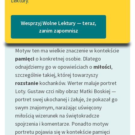
Lektury.
Katalog
Blog
Katalog w formacie PDF
Wesprzyj Wolne Lektury — teraz,
Lektury szkolne i klasyka
zanim zapomnisz
literatury do słuchania dla
Motyw: Portret
uczennic i uczniów z
Motyw ten ma wielkie znaczenie w kontekście
niepełnosprawnościami
pamięci
o konkretnej osobie. Dlatego
E-kolekcja lektur
odnajdziemy go w opowieściach o
miłości
,
szkolnych i literatury do
szczególnie takiej, której towarzyszy
słuchania dla uczennic i
rozstanie
kochanków. Werter maluje portret
uczniów z
Loty. Gustaw czci niby obraz Matki Boskiej —
niepełnosprawnościami
portret swej ukochanej i żałuje, że pokazał go
Feministyczne inspiracje.
swym znajomym, narażając uświęcony
Popularyzacja
miłością wizerunek na świętokradcze
skandynawskiej literatury
spojrzenia i komentarze. Ponadto motyw
feministycznej
portretu pojawia się w kontekście pamięci