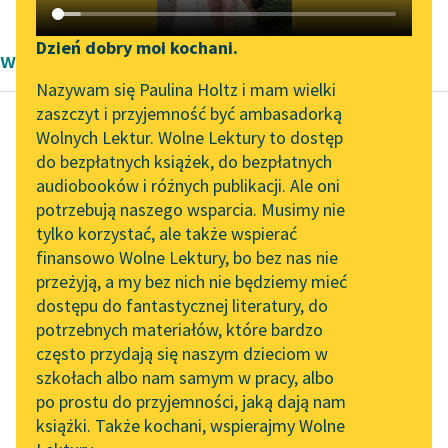
Katalog DAISY
Zgłoś brak utworu
Podkasty o książkach
Dzień dobry moi kochani.
wiersze okresu współczesności Jaś Kapela
Aktualności
Narzędzia
Nazywam się Paulina Holtz i mam wielki
zaszczyt i przyjemność być ambasadorką
Zapraszamy na spotkanie
Mapa Wolnych Lektur
Wolnych Lektur. Wolne Lektury to dostęp
online z tłumaczkami
do bezpłatnych książek, do bezpłatnych
Jaś Kapela
Leśmianator
literatury skandynawskiej
audiobooków i różnych publikacji. Ale oni
Kolęda graniczna
potrzebują naszego wsparcia. Musimy nie
Przewodnik dla piszących i
Spotkanie z Katarzyną
tylko korzystać, ale także wspierać
czytających
Przybieżeli do Usnarza
Tunkiel w Oslo
finansowo Wolne Lektury, bo bez nas nie
żołnierze,
przeżyją, a my bez nich nie będziemy mieć
Wolne Lektury na 32.
walą dzielnie
dostępu do fantastycznej literatury, do
Pol’and’Rock Festivalu
API
armatkami na płocie.
potrzebnych materiałów, które bardzo
Wała praworządności,
„Kochanek Lady
OAI-PMH
często przydają się naszym dzieciom w
wała sprawiedliwości,
Chatterley” do słuchania
szkołach albo nam samym w pracy, albo
Widget Wolnych Lektur
na Wolnych Lekturach
a dzieci...
po prostu do przyjemności, jaką dają nam
książki. Także kochani, wspierajmy Wolne
Przypisy
Nowy audiobook –
Czytaj więcej