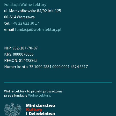
Fundacja Wolne Lektury
feministycznej
ul. Marszałkowska 84/92 lok. 125
Ręce pełne poezji
00-514 Warszawa
tel.
+48 22 621 30 17
Kolekcje edukacyjne
email
fundacja@wolnelektury.pl
twórców przechodzących
do domeny publicznej,
lektur szkolnych oraz
NIP: 952-187-70-87
Starego Testamentu
KRS: 0000070056
REGON: 017423865
Odkurzamy bohaterów
Numer konta: 75 1090 2851 0000 0001 4324 3317
Szkoła Poezji Wolnych
Lektur
O nas
Wolne Lektury to projekt prowadzony
przez fundację
Wolne Lektury
.
Kontakt
O projekcie