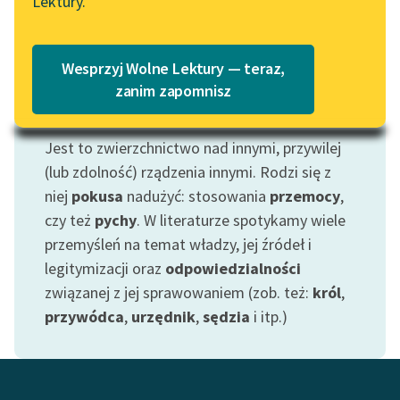
Lektury.
„Marzenie o Oriencie”
Katalog
Sophie Elkan
Katalog w formacie PDF
Blog
Wesprzyj Wolne Lektury — teraz,
zanim zapomnisz
Motyw: Władza
Lektury szkolne i klasyka
Jest to zwierzchnictwo nad innymi, przywilej
literatury do słuchania dla
(lub zdolność) rządzenia innymi. Rodzi się z
uczennic i uczniów z
niej
pokusa
nadużyć: stosowania
przemocy
,
niepełnosprawnościami
czy też
pychy
. W literaturze spotykamy wiele
E-kolekcja lektur
przemyśleń na temat władzy, jej źródeł i
szkolnych i literatury do
legitymizacji oraz
odpowiedzialności
słuchania dla uczennic i
związanej z jej sprawowaniem (zob. też:
król
,
uczniów z
przywódca
,
urzędnik
,
sędzia
i itp.)
niepełnosprawnościami
Feministyczne inspiracje.
Popularyzacja
skandynawskiej literatury