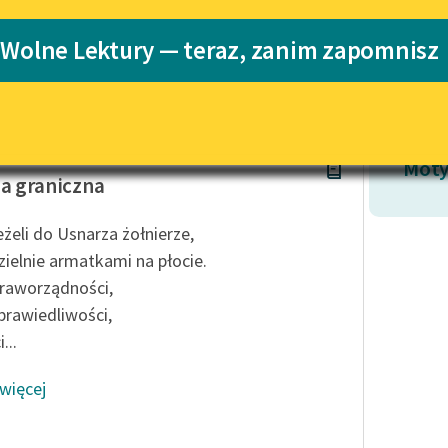
Katalog
Blog
 Wolne Lektury — teraz, zanim zapomnisz
Katalog w for
Lektury szkolne i klasyka
literatury do słuchania dla
uczennic i uczniów z
ela
niepełnosprawnościami
Moty
a graniczna
E-kolekcja lektur szkolnych i
literatury do słuchania dla
eżeli do Usnarza żołnierze,
uczennic i uczniów z
zielnie armatkami na płocie.
niepełnosprawnościami
raworządności,
Feministyczne inspiracje.
prawiedliwości,
Popularyzacja skandynawskiej
literatury feministycznej
...
Ręce pełne poezji
 więcej
Kolekcje edukacyjne twórców
przechodzących do domeny