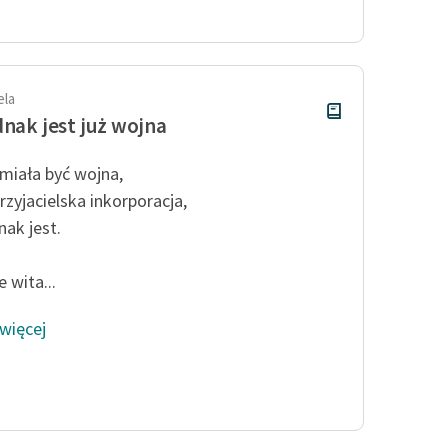
publicznej, lektur szkolnych
oraz Starego Testamentu
Odkurzamy bohaterów
Szkoła Poezji Wolnych Lektur
ela
dnak jest już wojna
 miała być wojna,
rzyjacielska inkorporacja,
nak jest.
e wita...
 więcej