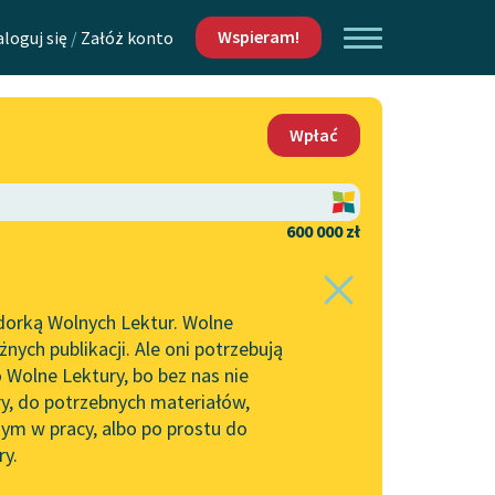
Wspieram!
aloguj się
/
Załóż konto
O nas
Wpłać
Lektur
Kontakt
O projekcie
600 000 zł
 piszących i
Zespół
dorką Wolnych Lektur. Wolne
Zasady wykorzystania
ych publikacji. Ale oni potrzebują
Wolnych Lektur
 Wolne Lektury, bo bez nas nie
Logotypy
ry, do potrzebnych materiałów,
ym w pracy, albo po prostu do
h Lektur
Materiały promocyjne
ry.
Polityka prywatności