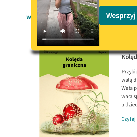
Podkasty o książkach
Wesprzyj
wiersze Jaś Kapela
Jaś Kap
Kolęd
Przybi
walą d
Wała p
wała s
a dzieci
Czytaj