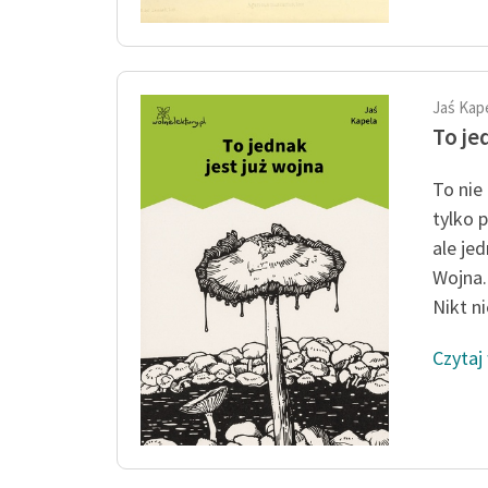
Jaś Kap
To je
To nie
tylko p
ale jed
Wojna.
Nikt ni
Czytaj