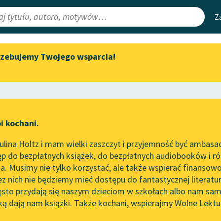
Z
rzebujemy Twojego wsparcia!
Aktualności
Narzędzia
e Lektury
Zapraszamy na spotkanie
Mapa Wolnych 
online z tłumaczkami
irmami
Leśmianator
literatury skandynawskiej
ewsletter
Przewodnik dla
Spotkanie z Katarzyną Tunkiel
i kochani.
czytających
w Oslo
lina Holtz i mam wielki zaszczyt i przyjemność być ambasa
Wolne Lektury na 32.
p do bezpłatnych książek, do bezpłatnych audiobooków i różn
Pol’and’Rock Festivalu
API
. Musimy nie tylko korzystać, ale także wspierać finansowo
ce redakcyjne
„Kochanek Lady Chatterley”
OAI-PMH
ez nich nie będziemy mieć dostępu do fantastycznej literatu
do słuchania na Wolnych
ęsto przydają się naszym dzieciom w szkołach albo nam sam
Lekturach
Widget Wolnyc
ką dają nam książki. Także kochani, wspierajmy Wolne Lektu
oru
Jaś Kapela
✖
Wiersz
✖
Nowy audiobook – „Marzenie
Przypisy
o Oriencie” Sophie Elkan