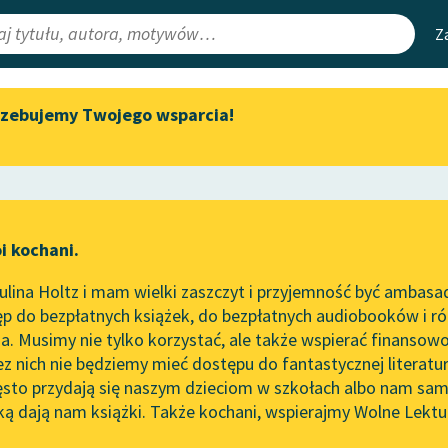
Z
rzebujemy Twojego wsparcia!
Aktualności
Narzędzia
e Lektury
„Prokurator Alicja Horn” do
Mapa Wolnych 
słuchania
irmami
Leśmianator
Byliśmy częścią AI Impact Lab
ewsletter
Przewodnik dla
i kochani.
Zapraszamy na spotkanie
czytających
zna
online z tłumaczkami
lina Holtz i mam wielki zaszczyt i przyjemność być ambasa
literatury skandynawskiej
p do bezpłatnych książek, do bezpłatnych audiobooków i różn
API
Spotkanie z Katarzyną Tunkiel
. Musimy nie tylko korzystać, ale także wspierać finansowo
ce redakcyjne
w Oslo
OAI-PMH
ez nich nie będziemy mieć dostępu do fantastycznej literatu
ęsto przydają się naszym dzieciom w szkołach albo nam sam
102. lata temu zmarł Joseph
Widget Wolnyc
Conrad
ką dają nam książki. Także kochani, wspierajmy Wolne Lektu
oru
apela
✖
Współczesność
✖
Przypisy
Blog