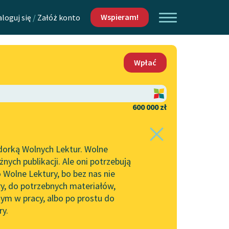
Wspieram!
aloguj się
/
Załóż konto
O nas
Wpłać
Lektur
Kontakt
O projekcie
600 000 zł
 piszących i
Zespół
dorką Wolnych Lektur. Wolne
Zasady wykorzystania
ych publikacji. Ale oni potrzebują
Wolnych Lektur
 Wolne Lektury, bo bez nas nie
Logotypy
ry, do potrzebnych materiałów,
ym w pracy, albo po prostu do
h Lektur
Materiały promocyjne
ry.
Polityka prywatności