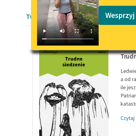
Podkasty o książkach
Wesprzyj
Twórczość okresu współczesności Jaś 
Jaś Kap
Trudn
Ledwie
a od r
ile jes
Patria
katastr
Czytaj