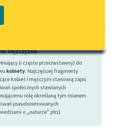
Regulamin biblioteki
macie PDF
Dane fundacji i sprawozdania
finansowe
Regulamin darowizn
Informacja o treściach
w: Mężczyzna
wrażliwych
łniający (i często przeciwstawny) do
Deklaracja dostępności
wu
kobiety
. Najczęściej fragmenty
zące kobiet i mężczyzn stanowią zapis
iwań społecznych stawianych
niającemu rolę określaną tym mianem
kiwań pseudonimowanych
edziami o ,,naturze” płci).