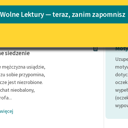
Katalog
 Wolne Lektury — teraz, zanim zapomnisz
Kapela
Katalog w for
Lektury szkolne i klasyka
literatury do słuchania dla
uczennic i uczniów z
niepełnosprawnościami
ela
E-kolekcja lektur szkolnych i
Moty
literatury do słuchania dla
e siedzenie
uczennic i uczniów z
Uzupe
niepełnosprawnościami
 mężczyzna usiądzie,
moty
Feministyczne inspiracje.
azu sobie przypomina,
dotyc
Popularyzacja skandynawskiej
zcze jest niezrobione.
oczek
literatury feministycznej
rchat nieobalony,
wypeł
Ręce pełne poezji
ofa...
(ocze
wypowi
Kolekcje edukacyjne twórców
 więcej
przechodzących do domeny
publicznej, lektur szkolnych
oraz Starego Testamentu