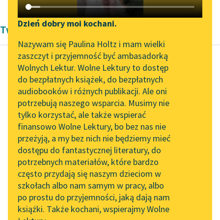
Katalog DAISY
Zgłoś brak utworu
Podkasty o książkach
Dzień dobry moi kochani.
Twórczość Jan Masoński
Aktualności
Narzędzia
Nazywam się Paulina Holtz i mam wielki
zaszczyt i przyjemność być ambasadorką
„Prokurator Alicja Horn”
Mapa Wolnych Lektur
Wolnych Lektur. Wolne Lektury to dostęp
do słuchania
do bezpłatnych książek, do bezpłatnych
Jan Masoński
Leśmianator
audiobooków i różnych publikacji. Ale oni
Na szlaku
Byliśmy częścią AI Impact
potrzebują naszego wsparcia. Musimy nie
Przewodnik dla piszących i
Warszawa-Afryka-
Lab
tylko korzystać, ale także wspierać
czytających
Warszawa
finansowo Wolne Lektury, bo bez nas nie
Zapraszamy na spotkanie
przeżyją, a my bez nich nie będziemy mieć
online z tłumaczkami
Jeszcze jeden dzień, 24
dostępu do fantastycznej literatury, do
literatury skandynawskiej
API
lipca, po górach, które
potrzebnych materiałów, które bardzo
Spotkanie z Katarzyną
ostatecznie się nudzą
OAI-PMH
często przydają się naszym dzieciom w
Tunkiel w Oslo
— gorąco nie do
szkołach albo nam samym w pracy, albo
Widget Wolnych Lektur
po prostu do przyjemności, jaką dają nam
wytrzymania...
102. lata temu zmarł
książki. Także kochani, wspierajmy Wolne
Przypisy
Joseph Conrad