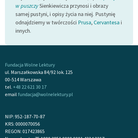
Ręce pełne poezji
w puszczy
Sienkiewicza przynosi i obrazy
samej pustyni, i opisy życia na niej. Pustynię
Kolekcje edukacyjne
odnajdziemy w twórczości
Prusa
,
Cervantesa
i
twórców przechodzących
innych.
do domeny publicznej,
lektur szkolnych oraz
Starego Testamentu
Odkurzamy bohaterów
Fundacja Wolne Lektury
Szkoła Poezji Wolnych
ul. Marszałkowska 84/92 lok. 125
Lektur
00-514 Warszawa
tel.
+48 22 621 30 17
O nas
email
fundacja@wolnelektury.pl
Kontakt
O projekcie
NIP: 952-187-70-87
KRS: 0000070056
Zespół
REGON: 017423865