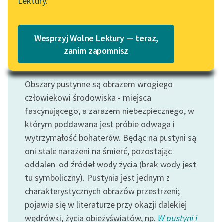
Czytaj więcej
Lektury.
Katalog
Blog
Katalog w formacie PDF
Wesprzyj Wolne Lektury — teraz,
Lektury szkolne i klasyka
zanim zapomnisz
literatury do słuchania dla
Motyw: Pustynia
uczennic i uczniów z
Obszary pustynne są obrazem wrogiego
niepełnosprawnościami
człowiekowi środowiska - miejsca
E-kolekcja lektur
fascynującego, a zarazem niebezpiecznego, w
szkolnych i literatury do
którym poddawana jest próbie odwaga i
słuchania dla uczennic i
wytrzymałość bohaterów. Będąc na pustyni są
uczniów z
oni stale narażeni na śmierć, pozostając
niepełnosprawnościami
oddaleni od źródeł wody życia (brak wody jest
Feministyczne inspiracje.
tu symboliczny). Pustynia jest jednym z
Popularyzacja
charakterystycznych obrazów przestrzeni;
skandynawskiej literatury
pojawia się w literaturze przy okazji dalekiej
feministycznej
wędrówki, życia obieżyświatów, np.
W pustyni i