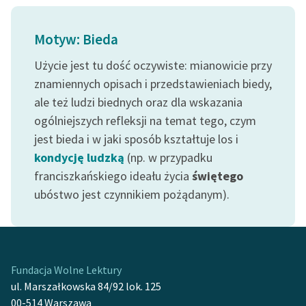
feministycznej
Motyw: Bieda
Ręce pełne poezji
Użycie jest tu dość oczywiste: mianowicie przy
Kolekcje edukacyjne
znamiennych opisach i przedstawieniach biedy,
twórców przechodzących
do domeny publicznej,
ale też ludzi biednych oraz dla wskazania
lektur szkolnych oraz
ogólniejszych refleksji na temat tego, czym
Starego Testamentu
jest bieda i w jaki sposób kształtuje los i
kondycję ludzką
(np. w przypadku
Odkurzamy bohaterów
franciszkańskiego ideału życia
świętego
Szkoła Poezji Wolnych
ubóstwo jest czynnikiem pożądanym).
Lektur
O nas
Kontakt
Fundacja Wolne Lektury
ul. Marszałkowska 84/92 lok. 125
O projekcie
00-514 Warszawa