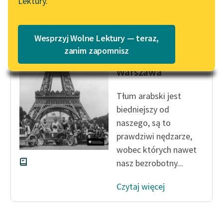
Lektury.
„Marzenie o Oriencie”
Katalog
Sophie Elkan
Katalog w formacie PDF
Jan Masoński
Blog
Wesprzyj Wolne Lektury — teraz,
Na szlaku
zanim zapomnisz
Warszawa-Afryka-
Warszawa
Lektury szkolne i klasyka
literatury do słuchania dla
Tłum arabski jest
uczennic i uczniów z
biedniejszy od
niepełnosprawnościami
naszego, są to
E-kolekcja lektur
prawdziwi nędzarze,
szkolnych i literatury do
wobec których nawet
słuchania dla uczennic i
nasz bezrobotny...
uczniów z
niepełnosprawnościami
Czytaj więcej
Feministyczne inspiracje.
Popularyzacja
skandynawskiej literatury