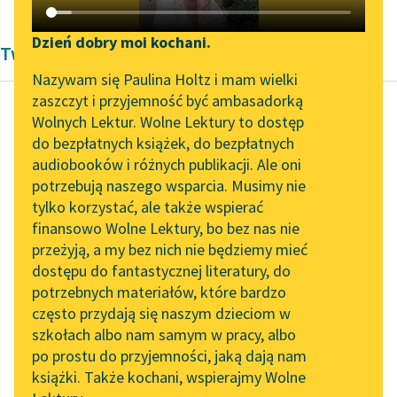
Katalog DAISY
Zgłoś brak utworu
Podkasty o książkach
Dzień dobry moi kochani.
Twórczość Jan Masoński
Aktualności
Narzędzia
Nazywam się Paulina Holtz i mam wielki
zaszczyt i przyjemność być ambasadorką
Zapraszamy na spotkanie
Mapa Wolnych Lektur
Wolnych Lektur. Wolne Lektury to dostęp
online z tłumaczkami
do bezpłatnych książek, do bezpłatnych
Jan Masoński
Leśmianator
literatury skandynawskiej
audiobooków i różnych publikacji. Ale oni
Na szlaku
potrzebują naszego wsparcia. Musimy nie
Przewodnik dla piszących i
Warszawa-Afryka-
Spotkanie z Katarzyną
tylko korzystać, ale także wspierać
czytających
Tunkiel w Oslo
Warszawa
finansowo Wolne Lektury, bo bez nas nie
przeżyją, a my bez nich nie będziemy mieć
Wolne Lektury na 32.
We Włoszech panuje
dostępu do fantastycznej literatury, do
Pol’and’Rock Festivalu
API
bieda, o której się nie
potrzebnych materiałów, które bardzo
„Kochanek Lady
pisze i nie mówi, ale
OAI-PMH
często przydają się naszym dzieciom w
Chatterley” do słuchania
którą się...
szkołach albo nam samym w pracy, albo
Widget Wolnych Lektur
na Wolnych Lekturach
po prostu do przyjemności, jaką dają nam
Czytaj więcej
książki. Także kochani, wspierajmy Wolne
Przypisy
Nowy audiobook –