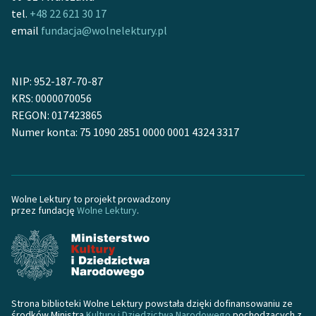
Zespół
tel.
+48 22 621 30 17
email
fundacja@wolnelektury.pl
Zasady wykorzystania
Wolnych Lektur
NIP: 952-187-70-87
KRS: 0000070056
Logotypy
REGON: 017423865
Numer konta: 75 1090 2851 0000 0001 4324 3317
Materiały promocyjne
Polityka prywatności
Regulamin biblioteki
Wolne Lektury to projekt prowadzony
przez fundację
Wolne Lektury
.
Dane fundacji i
sprawozdania finansowe
Regulamin darowizn
Informacja o treściach
Strona biblioteki Wolne Lektury powstała dzięki dofinansowaniu ze
wrażliwych
środków Ministra
Kultury i Dziedzictwa Narodowego
pochodzących z