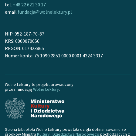
tel.
+48 22 621 30 17
feministycznej
email
fundacja@wolnelektury.pl
Ręce pełne poezji
Kolekcje edukacyjne
NIP: 952-187-70-87
twórców przechodzących
KRS: 0000070056
do domeny publicznej,
REGON: 017423865
lektur szkolnych oraz
Numer konta: 75 1090 2851 0000 0001 4324 3317
Starego Testamentu
Odkurzamy bohaterów
Szkoła Poezji Wolnych
Wolne Lektury to projekt prowadzony
przez fundację
Wolne Lektury
.
Lektur
O nas
Kontakt
O projekcie
Strona biblioteki Wolne Lektury powstała dzięki dofinansowaniu ze
środków Ministra
Kultury i Dziedzictwa Narodowego
pochodzących z