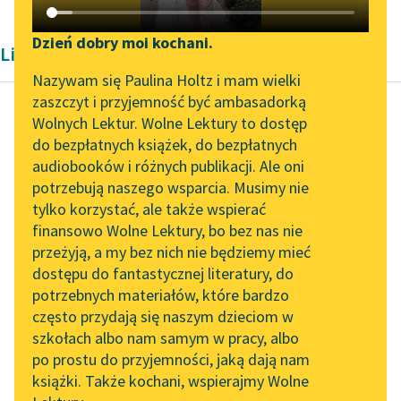
Katalog DAISY
Zgłoś brak utworu
Podkasty o książkach
Dzień dobry moi kochani.
Liryka Jana Lemańskiego
Aktualności
Narzędzia
Nazywam się Paulina Holtz i mam wielki
zaszczyt i przyjemność być ambasadorką
Zapraszamy na spotkanie
Mapa Wolnych Lektur
Wolnych Lektur. Wolne Lektury to dostęp
online z tłumaczkami
do bezpłatnych książek, do bezpłatnych
Jan Lemański
Leśmianator
literatury skandynawskiej
audiobooków i różnych publikacji. Ale oni
Z «Nowenny»
potrzebują naszego wsparcia. Musimy nie
Przewodnik dla piszących i
Spotkanie z Katarzyną
tylko korzystać, ale także wspierać
czytających
Jak takt każe i
Tunkiel w Oslo
finansowo Wolne Lektury, bo bez nas nie
taktyka,
przeżyją, a my bez nich nie będziemy mieć
Wolne Lektury na 32.
Etyka i gramatyka —
dostępu do fantastycznej literatury, do
Pol’and’Rock Festivalu
API
Chwali się, lub zło
potrzebnych materiałów, które bardzo
wytyka.
„Kochanek Lady
OAI-PMH
często przydają się naszym dzieciom w
Autor — papierośnicę...
Chatterley” do słuchania
szkołach albo nam samym w pracy, albo
Widget Wolnych Lektur
na Wolnych Lekturach
po prostu do przyjemności, jaką dają nam
Czytaj więcej
książki. Także kochani, wspierajmy Wolne
Przypisy
Nowy audiobook –