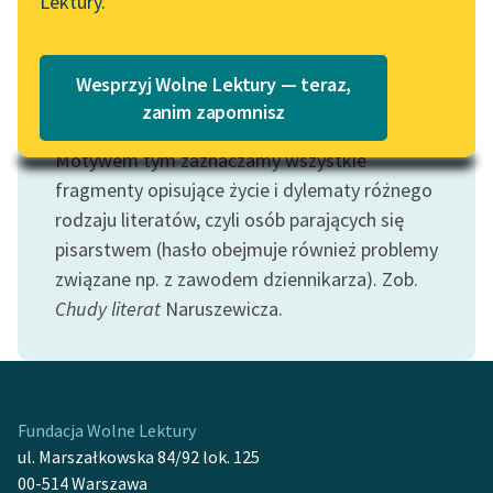
Lektury.
„Marzenie o Oriencie”
Katalog
Sophie Elkan
Katalog w formacie PDF
Blog
Wesprzyj Wolne Lektury — teraz,
zanim zapomnisz
Motyw: Literat
Motywem tym zaznaczamy wszystkie
Lektury szkolne i klasyka
literatury do słuchania dla
fragmenty opisujące życie i dylematy różnego
uczennic i uczniów z
rodzaju literatów, czyli osób parających się
niepełnosprawnościami
pisarstwem (hasło obejmuje również problemy
związane np. z zawodem dziennikarza). Zob.
E-kolekcja lektur
Chudy literat
Naruszewicza.
szkolnych i literatury do
słuchania dla uczennic i
uczniów z
niepełnosprawnościami
Fundacja Wolne Lektury
Feministyczne inspiracje.
ul. Marszałkowska 84/92 lok. 125
Popularyzacja
00-514 Warszawa
skandynawskiej literatury