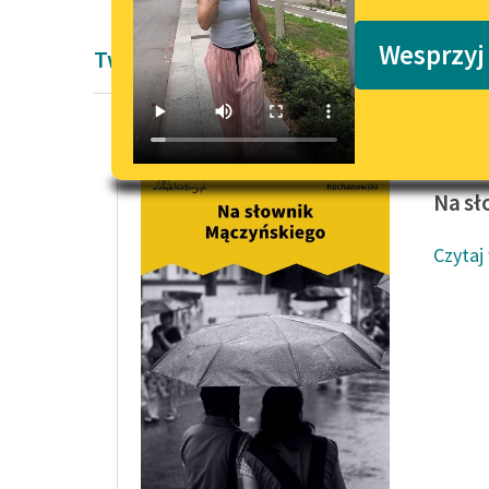
Podkasty o książkach
Wesprzyj
Twórczość Jan Kochanowski
Jan Koc
Na sł
Czytaj