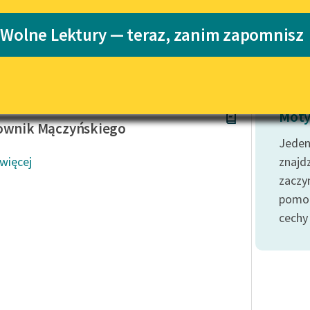
Katalog
 Wolne Lektury — teraz, zanim zapomnisz
Katalog w for
Lektury szkolne i klasyka
literatury do słuchania dla
uczennic i uczniów z
niepełnosprawnościami
hanowski
E-kolekcja lektur szkolnych i
Moty
literatury do słuchania dla
ownik Mączyńskiego
uczennic i uczniów z
Jeden
niepełnosprawnościami
 więcej
znajd
Feministyczne inspiracje.
zaczyn
Popularyzacja skandynawskiej
pomoc
literatury feministycznej
cechy
Ręce pełne poezji
Kolekcje edukacyjne twórców
przechodzących do domeny
publicznej, lektur szkolnych
oraz Starego Testamentu