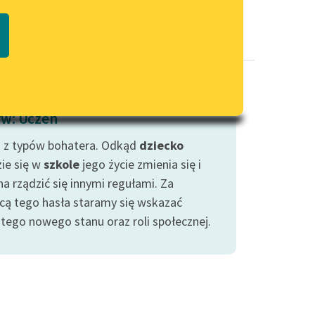
Regulamin biblioteki
macie PDF
Dane fundacji i sprawozdania
finansowe
Regulamin darowizn
Informacja o treściach
w: Uczeń
wrażliwych
 z typów bohatera. Odkąd
Deklaracja dostępności
dziecko
zie się w
szkole
jego życie zmienia się i
a rządzić się innymi regułami. Za
ą tego hasła staramy się wskazać
 tego nowego stanu oraz roli społecznej.