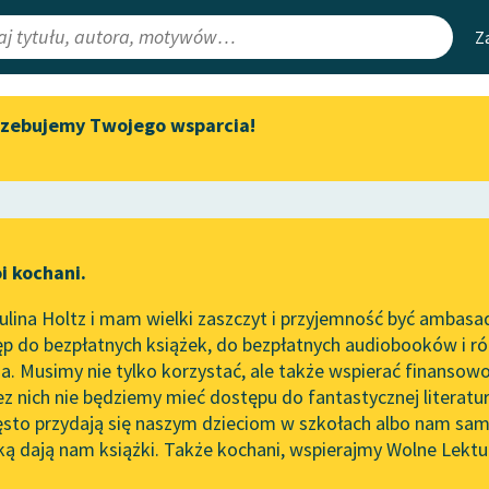
Z
rzebujemy Twojego wsparcia!
Aktualności
Narzędzia
e Lektury
„Prokurator Alicja Horn” do
Mapa Wolnych 
słuchania
irmami
Leśmianator
Byliśmy częścią AI Impact Lab
ewsletter
Przewodnik dla
i kochani.
Zapraszamy na spotkanie
czytających
online z tłumaczkami
lina Holtz i mam wielki zaszczyt i przyjemność być ambasa
literatury skandynawskiej
p do bezpłatnych książek, do bezpłatnych audiobooków i różn
API
Spotkanie z Katarzyną Tunkiel
. Musimy nie tylko korzystać, ale także wspierać finansowo
ce redakcyjne
w Oslo
OAI-PMH
ez nich nie będziemy mieć dostępu do fantastycznej literatu
ęsto przydają się naszym dzieciom w szkołach albo nam sam
102. lata temu zmarł Joseph
Widget Wolnyc
Conrad
ką dają nam książki. Także kochani, wspierajmy Wolne Lektu
oru
Jan Kochanowski
✖
Przypisy
Blog