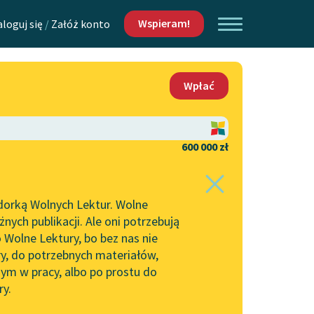
Wspieram!
aloguj się
/
Załóż konto
O nas
Wpłać
Lektur
Kontakt
O projekcie
600 000 zł
 piszących i
Zespół
dorką Wolnych Lektur. Wolne
Zasady wykorzystania
ych publikacji. Ale oni potrzebują
Wolnych Lektur
 Wolne Lektury, bo bez nas nie
Logotypy
ry, do potrzebnych materiałów,
ym w pracy, albo po prostu do
h Lektur
Materiały promocyjne
ry.
Polityka prywatności