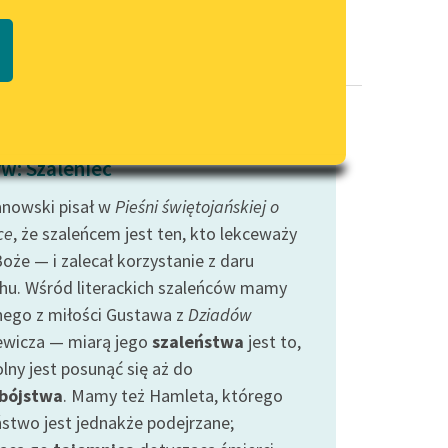
Regulamin biblioteki
macie PDF
Dane fundacji i sprawozdania
finansowe
Regulamin darowizn
Informacja o treściach
w: Szaleniec
wrażliwych
nowski pisał w
Pieśni świętojańskiej o
Deklaracja dostępności
ce
, że szaleńcem jest ten, kto lekceważy
oże — i zalecał korzystanie z daru
hu. Wśród literackich szaleńców mamy
nego z miłości Gustawa z
Dziadów
ewicza — miarą jego
szaleństwa
jest to,
lny jest posunąć się aż do
bójstwa
. Mamy też Hamleta, którego
ństwo jest jednakże podejrzane;