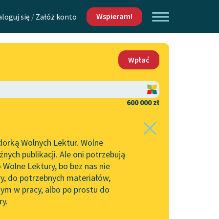
Wspieram!
aloguj się
/
Załóż konto
O nas
Wpłać
Lektur
Kontakt
O projekcie
600 000 zł
 piszących i
Zespół
dorką Wolnych Lektur. Wolne
Zasady wykorzystania
ych publikacji. Ale oni potrzebują
Wolnych Lektur
 Wolne Lektury, bo bez nas nie
Logotypy
ry, do potrzebnych materiałów,
ym w pracy, albo po prostu do
h Lektur
Materiały promocyjne
ry.
Polityka prywatności