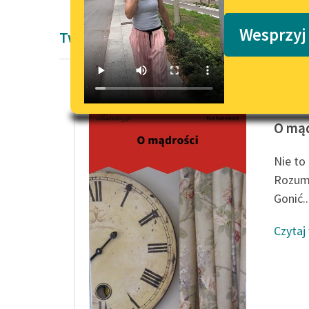
Podkasty o książkach
Wesprzyj
Twórczość Jan Kochanowski
Jan Koc
O mąd
Nie to
Rozume
Gonić..
Czytaj