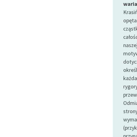
wari
Krasi
opęta
cząst
całośc
nasze
motyw
dotyc
okreś
każda
rygor
przew
Odmia
strony
wymag
(przy
przyn