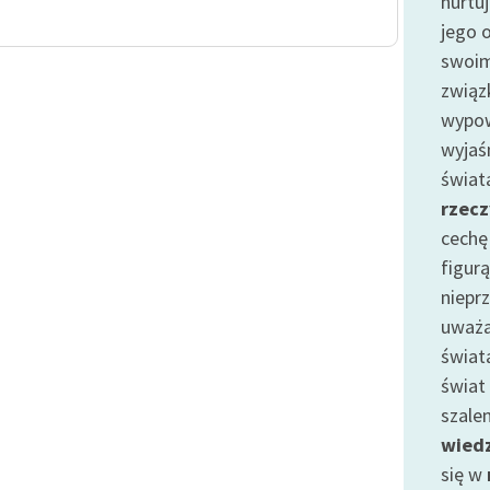
nurtu
publicznej, lektur szkolnych
oraz Starego Testamentu
jego o
swoim
Odkurzamy bohaterów
związ
Szkoła Poezji Wolnych Lektur
wypow
wyjaś
świat
rzecz
cechę
figurą
niepr
uważa
świat
świat
szalen
wied
się w