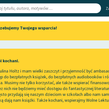
Z
rzebujemy Twojego wsparcia!
Aktualności
Narzędzia
e Lektury
Zapraszamy na spotkanie
Mapa Wolnych 
online z tłumaczkami
irmami
Leśmianator
literatury skandynawskiej
ewsletter
Przewodnik dla
Spotkanie z Katarzyną Tunkiel
i kochani.
czytających
w Oslo
ec
lina Holtz i mam wielki zaszczyt i przyjemność być ambasa
Wolne Lektury na 32.
p do bezpłatnych książek, do bezpłatnych audiobooków i różn
Pol’and’Rock Festivalu
API
. Musimy nie tylko korzystać, ale także wspierać finansowo
ce redakcyjne
„Kochanek Lady Chatterley”
OAI-PMH
ez nich nie będziemy mieć dostępu do fantastycznej literatu
do słuchania na Wolnych
ęsto przydają się naszym dzieciom w szkołach albo nam sam
Lekturach
Widget Wolnyc
ką dają nam książki. Także kochani, wspierajmy Wolne Lektu
oru
Jan Kochanowski
✖
Nowy audiobook – „Marzenie
Przypisy
o Oriencie” Sophie Elkan