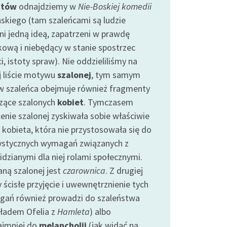
atów
odnajdziemy w
Nie-Boskiej komedii
ńskiego (tam szaleńcami są ludzie
ni jedną ideą, zapatrzeni w prawdę
kową i niebędący w stanie spostrzec
i, istoty spraw). Nie oddzieliliśmy na
j liście motywu
szalonej
, tym samym
 szaleńca obejmuje również fragmenty
zące szalonych
kobiet
. Tymczasem
lenie szalonej zyskiwała sobie właściwie
 kobieta, która nie przystosowała się do
ystycznych wymagań związanych z
idzianymi dla niej rolami społecznymi.
ną szalonej jest
czarownica
. Z drugiej
 ścisłe przyjęcie i uwewnętrznienie tych
ań również prowadzi do szaleństwa
kładem Ofelia z
Hamleta
) albo
ajmniej do
melancholii
(jak widać na