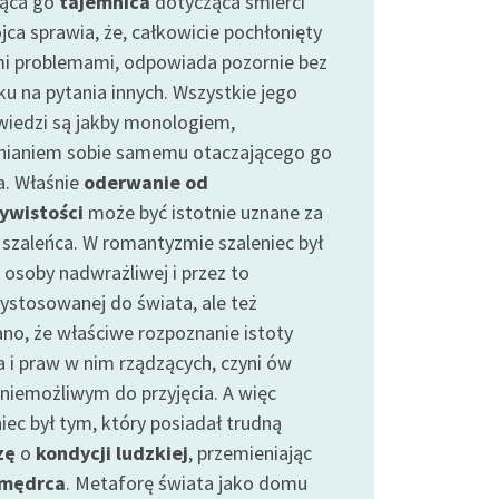
jąca go
tajemnica
dotycząca śmierci
jca sprawia, że, całkowicie pochłonięty
i problemami, odpowiada pozornie bez
ku na pytania innych. Wszystkie jego
iedzi są jakby monologiem,
nianiem sobie samemu otaczającego go
a. Właśnie
oderwanie od
ywistości
może być istotnie uznane za
 szaleńca. W romantyzmie szaleniec był
 osoby nadwrażliwej i przez to
zystosowanej do świata, ale też
no, że właściwe rozpoznanie istoty
a i praw w nim rządzących, czyni ów
 niemożliwym do przyjęcia. A więc
iec był tym, który posiadał trudną
zę
o
kondycji ludzkiej
, przemieniając
mędrca
. Metaforę świata jako domu