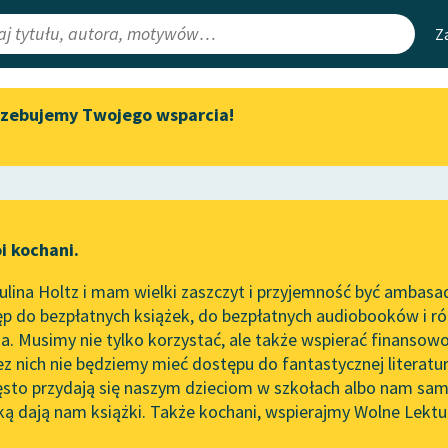
Z
rzebujemy Twojego wsparcia!
Aktualności
Narzędzia
e Lektury
„Prokurator Alicja Horn” do
Mapa Wolnych 
słuchania
irmami
Leśmianator
Byliśmy częścią AI Impact Lab
ewsletter
Przewodnik dla
i kochani.
Zapraszamy na spotkanie
czytających
bstwo
online z tłumaczkami
lina Holtz i mam wielki zaszczyt i przyjemność być ambasa
literatury skandynawskiej
p do bezpłatnych książek, do bezpłatnych audiobooków i różn
API
Spotkanie z Katarzyną Tunkiel
. Musimy nie tylko korzystać, ale także wspierać finansowo
ce redakcyjne
w Oslo
OAI-PMH
ez nich nie będziemy mieć dostępu do fantastycznej literatu
ęsto przydają się naszym dzieciom w szkołach albo nam sam
102. lata temu zmarł Joseph
Widget Wolnyc
Conrad
ką dają nam książki. Także kochani, wspierajmy Wolne Lektu
oru
Jan Kochanowski
✖
Przypisy
Blog