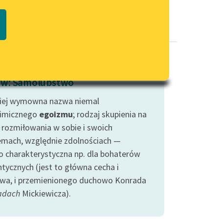
Regulamin biblioteki
macie PDF
Dane fundacji i sprawozdania
finansowe
Regulamin darowizn
Informacja o treściach
w: Samolubstwo
wrażliwych
iej wymowna nazwa niemal
Deklaracja dostępności
imicznego
egoizmu
; rodzaj skupienia na
, rozmiłowania w sobie i swoich
emach, względnie zdolnościach —
o charakterystyczna np. dla bohaterów
tycznych (jest to główna cecha i
wa, i przemienionego duchowo Konrada
adach
Mickiewicza).