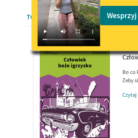
Podkasty o książkach
Wesprzyj
Twórczość Jan Kochanowski
Jan Koc
Człow
Bo co 
Żeby s
Czytaj