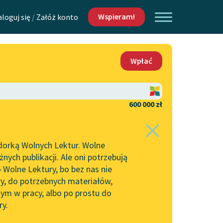
Wspieram!
aloguj się
/
Załóż konto
O nas
Wpłać
Lektur
Kontakt
O projekcie
600 000 zł
 piszących i
Zespół
dorką Wolnych Lektur. Wolne
Zasady wykorzystania
ych publikacji. Ale oni potrzebują
Wolnych Lektur
 Wolne Lektury, bo bez nas nie
Logotypy
ry, do potrzebnych materiałów,
ym w pracy, albo po prostu do
h Lektur
Materiały promocyjne
ry.
Polityka prywatności