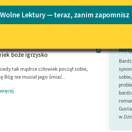
Katalog
 Wolne Lektury — teraz, zanim zapomnisz
Katalog w for
Lektury szkolne i klasyka
literatury do słuchania dla
uczennic i uczniów z
niepełnosprawnościami
hanowski
E-kolekcja lektur szkolnych i
Moty
literatury do słuchania dla
iek boże igrzysko
uczennic i uczniów z
Bardz
niepełnosprawnościami
kiedy tak mądrze człowiek począł sobie,
synon
Feministyczne inspiracje.
ię Bóg nie musiał jego śmiać...
sobie
Popularyzacja skandynawskiej
probl
literatury feministycznej
 więcej
bardz
Ręce pełne poezji
roman
Gusta
Kolekcje edukacyjne twórców
przechodzących do domeny
w
Dzi
publicznej, lektur szkolnych
oraz Starego Testamentu