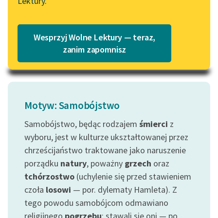
Lektury.
pięknie wystawiony.
Katalog
Blog
Takam była; ale myśl...
Katalog w formacie PDF
Wesprzyj Wolne Lektury — teraz,
Czytaj więcej
Lektury szkolne i klasyka
zanim zapomnisz
literatury do słuchania dla
uczennic i uczniów z
niepełnosprawnościami
E-kolekcja lektur
Motyw: Samobójstwo
szkolnych i literatury do
Samobójstwo, będąc rodzajem
śmierci
z
słuchania dla uczennic i
wyboru, jest w kulturze ukształtowanej przez
uczniów z
niepełnosprawnościami
chrześcijaństwo traktowane jako naruszenie
porządku
natury
, poważny
grzech
oraz
Feministyczne inspiracje.
tchórzostwo
(uchylenie się przed stawieniem
Popularyzacja
czoła
losowi
— por. dylematy Hamleta). Z
skandynawskiej literatury
tego powodu samobójcom odmawiano
feministycznej
religijnego
pogrzebu
; stawali się oni — po