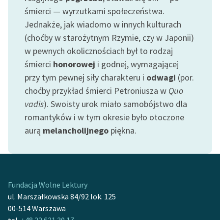
Ręce pełne poezji
śmierci — wyrzutkami społeczeństwa.
Jednakże, jak wiadomo w innych kulturach
Kolekcje edukacyjne
twórców przechodzących
(choćby w starożytnym Rzymie, czy w Japonii)
do domeny publicznej,
w pewnych okolicznościach był to rodzaj
lektur szkolnych oraz
śmierci
honorowej
i godnej, wymagającej
Starego Testamentu
przy tym pewnej siły charakteru i
odwagi
(por.
choćby przykład śmierci Petroniusza w
Quo
Odkurzamy bohaterów
vadis
). Swoisty urok miało samobójstwo dla
Szkoła Poezji Wolnych
romantyków i w tym okresie było otoczone
Lektur
aurą
melancholijnego
piękna.
O nas
Kontakt
O projekcie
Fundacja Wolne Lektury
ul. Marszałkowska 84/92 lok. 125
Zespół
00-514 Warszawa