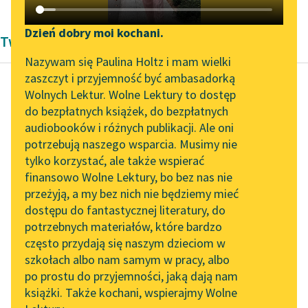
Katalog DAISY
Zgłoś brak utworu
Podkasty o książkach
Dzień dobry moi kochani.
Twórczość Jan Kochanowski
Aktualności
Narzędzia
Nazywam się Paulina Holtz i mam wielki
zaszczyt i przyjemność być ambasadorką
„Prokurator Alicja Horn”
Mapa Wolnych Lektur
Wolnych Lektur. Wolne Lektury to dostęp
do słuchania
do bezpłatnych książek, do bezpłatnych
Jan Kochanowski
Leśmianator
audiobooków i różnych publikacji. Ale oni
Do gościa (Gościu,
Byliśmy częścią AI Impact
potrzebują naszego wsparcia. Musimy nie
Przewodnik dla piszących i
własną twarz
Lab
tylko korzystać, ale także wspierać
czytających
widzisz
finansowo Wolne Lektury, bo bez nas nie
Zapraszamy na spotkanie
przeważnej
przeżyją, a my bez nich nie będziemy mieć
online z tłumaczkami
Dydony...)
dostępu do fantastycznej literatury, do
literatury skandynawskiej
API
potrzebnych materiałów, które bardzo
Spotkanie z Katarzyną
OAI-PMH
Gościu, własną twarz
często przydają się naszym dzieciom w
Tunkiel w Oslo
szkołach albo nam samym w pracy, albo
widzisz przeważnej
Widget Wolnych Lektur
po prostu do przyjemności, jaką dają nam
Dydony,
102. lata temu zmarł
książki. Także kochani, wspierajmy Wolne
Przypisy
Obraz pozorny, obraz
Joseph Conrad