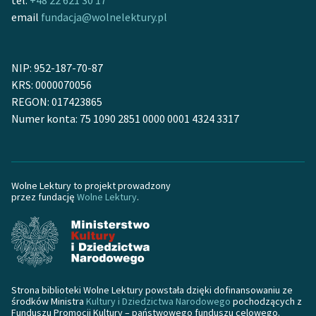
tel.
+48 22 621 30 17
email
fundacja@wolnelektury.pl
Zasady wykorzystania
Wolnych Lektur
NIP: 952-187-70-87
Logotypy
KRS: 0000070056
REGON: 017423865
Materiały promocyjne
Numer konta: 75 1090 2851 0000 0001 4324 3317
Polityka prywatności
Regulamin biblioteki
Wolne Lektury to projekt prowadzony
Dane fundacji i
przez fundację
Wolne Lektury
.
sprawozdania finansowe
Regulamin darowizn
Informacja o treściach
wrażliwych
Strona biblioteki Wolne Lektury powstała dzięki dofinansowaniu ze
środków Ministra
Kultury i Dziedzictwa Narodowego
pochodzących z
Deklaracja dostępności
Funduszu Promocji Kultury – państwowego funduszu celowego.