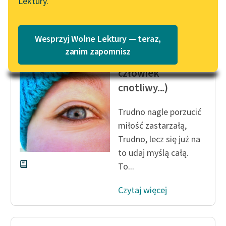
Lektury.
„Marzenie o Oriencie”
Katalog
Sophie Elkan
Katalog w formacie PDF
Jan Kochanowski
Blog
Wesprzyj Wolne Lektury — teraz,
Do Jana (Jeśli stąd
zanim zapomnisz
jaką rozkosz ma
człowiek
Lektury szkolne i klasyka
cnotliwy...)
literatury do słuchania dla
uczennic i uczniów z
niepełnosprawnościami
Trudno nagle porzucić
miłość zastarzałą,
E-kolekcja lektur
Trudno, lecz się już na
szkolnych i literatury do
to udaj myślą całą.
słuchania dla uczennic i
To...
uczniów z
niepełnosprawnościami
Czytaj więcej
Feministyczne inspiracje.
Popularyzacja
skandynawskiej literatury