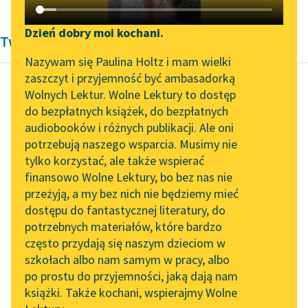
Katalog DAISY
Zgłoś brak utworu
Podkasty o książkach
Dzień dobry moi kochani.
Twórczość Jan Kochanowski
Aktualności
Narzędzia
Nazywam się Paulina Holtz i mam wielki
zaszczyt i przyjemność być ambasadorką
Zapraszamy na spotkanie
Mapa Wolnych Lektur
Wolnych Lektur. Wolne Lektury to dostęp
online z tłumaczkami
do bezpłatnych książek, do bezpłatnych
Jan Kochanowski
Leśmianator
literatury skandynawskiej
audiobooków i różnych publikacji. Ale oni
Do Baltazera
potrzebują naszego wsparcia. Musimy nie
Przewodnik dla piszących i
Spotkanie z Katarzyną
tylko korzystać, ale także wspierać
czytających
Czytaj więcej
Tunkiel w Oslo
finansowo Wolne Lektury, bo bez nas nie
przeżyją, a my bez nich nie będziemy mieć
Wolne Lektury na 32.
dostępu do fantastycznej literatury, do
Pol’and’Rock Festivalu
API
potrzebnych materiałów, które bardzo
„Kochanek Lady
OAI-PMH
często przydają się naszym dzieciom w
Chatterley” do słuchania
szkołach albo nam samym w pracy, albo
Widget Wolnych Lektur
na Wolnych Lekturach
po prostu do przyjemności, jaką dają nam
książki. Także kochani, wspierajmy Wolne
Przypisy
Nowy audiobook –