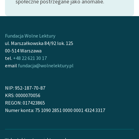
społeczne postrzegane jako anomalie.
Deklaracja dostępności
Fundacja Wolne Lektury
ul. Marszałkowska 84/92 lok. 125
00-514 Warszawa
tel.
+48 22 621 30 17
email
fundacja@wolnelektury.pl
NIP: 952-187-70-87
KRS: 0000070056
REGON: 017423865
Numer konta: 75 1090 2851 0000 0001 4324 3317