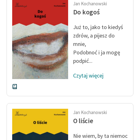
Jan Kochanowski
feministycznej
Do kogoś
Ręce pełne poezji
Już to, jako to kiedyś
Kolekcje edukacyjne
zdrów, a pijesz do
twórców przechodzących
mnie,
do domeny publicznej,
Podobnoć i ja mogę
lektur szkolnych oraz
podpić...
Starego Testamentu
Odkurzamy bohaterów
Czytaj więcej
Szkoła Poezji Wolnych
Lektur
O nas
Jan Kochanowski
O liście
Kontakt
O projekcie
Nie wiem, by ta niemoc