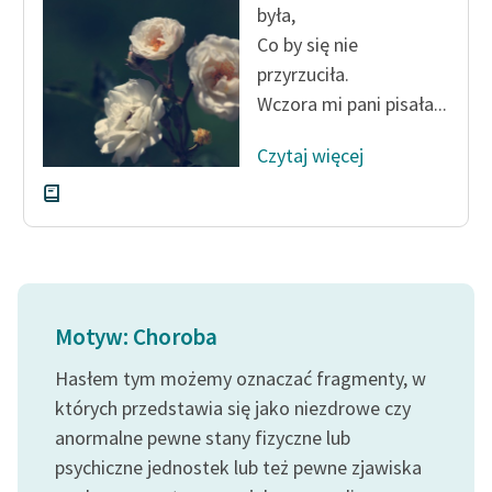
była,
Zespół
Co by się nie
przyrzuciła.
Zasady wykorzystania
Wczora mi pani pisała...
Wolnych Lektur
Czytaj więcej
Logotypy
Materiały promocyjne
Polityka prywatności
Regulamin biblioteki
Motyw: Choroba
Dane fundacji i
sprawozdania finansowe
Hasłem tym możemy oznaczać fragmenty, w
których przedstawia się jako niezdrowe czy
Regulamin darowizn
anormalne pewne stany fizyczne lub
Informacja o treściach
psychiczne jednostek lub też pewne zjawiska
wrażliwych