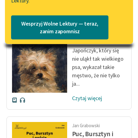
Lektury.
Katalog
Blog
Katalog w formacie PDF
Jan Grabowski
Wesprzyj Wolne Lektury — teraz,
Puc, Bursztyn i
Lektury szkolne i klasyka
zanim zapomnisz
goście
literatury do słuchania dla
uczennic i uczniów z
Japończyk, który się
niepełnosprawnościami
nie uląkł tak wielkiego
E-kolekcja lektur
psa, wykazał takie
szkolnych i literatury do
męstwo, że nie tylko
słuchania dla uczennic i
ja...
uczniów z
niepełnosprawnościami
Czytaj więcej
Feministyczne inspiracje.
Popularyzacja
skandynawskiej literatury
Jan Grabowski
feministycznej
Puc, Bursztyn i