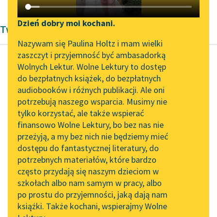
Katalog DAISY
Zgłoś brak utworu
Podkasty o książkach
Dzień dobry moi kochani.
Twórczość Jana Grabowskiego
Aktualności
Narzędzia
Nazywam się Paulina Holtz i mam wielki
zaszczyt i przyjemność być ambasadorką
„Prokurator Alicja Horn”
Mapa Wolnych Lektur
Wolnych Lektur. Wolne Lektury to dostęp
do słuchania
do bezpłatnych książek, do bezpłatnych
Jan Grabowski
Leśmianator
audiobooków i różnych publikacji. Ale oni
Finek
Byliśmy częścią AI Impact
potrzebują naszego wsparcia. Musimy nie
Przewodnik dla piszących i
Lab
tylko korzystać, ale także wspierać
czytających
Obcy ujął za walizkę,
finansowo Wolne Lektury, bo bez nas nie
Zapraszamy na spotkanie
przełożył nogę przez
przeżyją, a my bez nich nie będziemy mieć
online z tłumaczkami
okno i chciał wyjść.
dostępu do fantastycznej literatury, do
literatury skandynawskiej
API
Finek chwycił go z...
potrzebnych materiałów, które bardzo
Spotkanie z Katarzyną
OAI-PMH
często przydają się naszym dzieciom w
Czytaj więcej
Tunkiel w Oslo
szkołach albo nam samym w pracy, albo
Widget Wolnych Lektur
po prostu do przyjemności, jaką dają nam
102. lata temu zmarł
książki. Także kochani, wspierajmy Wolne
Przypisy
Joseph Conrad