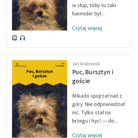
w słup, toby tu taki
Zasady wykorzystania
harmider był...
Wolnych Lektur
Czytaj więcej
Logotypy
Materiały promocyjne
Polityka prywatności
Jan Grabowski
Regulamin biblioteki
Puc, Bursztyn i
goście
Dane fundacji i
sprawozdania finansowe
Mikado spojrzał nań z
Regulamin darowizn
góry. Nie odpowiedział
nic. Tylko stał na
Informacja o treściach
brzegu i hyc! — do...
wrażliwych
Deklaracja dostępności
Czytaj więcej