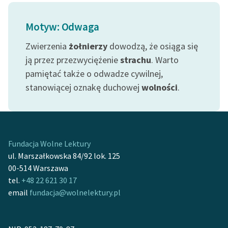
Motyw: Odwaga
Zwierzenia
żołnierzy
dowodzą, że osiąga się
ją przez przezwyciężenie
strachu
. Warto
pamiętać także o odwadze cywilnej,
stanowiącej oznakę duchowej
wolności
.
Fundacja Wolne Lektury
ul. Marszałkowska 84/92 lok. 125
00-514 Warszawa
tel.
+48 22 621 30 17
email
fundacja@wolnelektury.pl