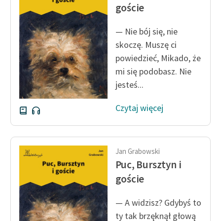
Ręce pełne poezji
goście
Kolekcje edukacyjne
— Nie bój się, nie
twórców przechodzących
skoczę. Muszę ci
do domeny publicznej,
powiedzieć, Mikado, że
lektur szkolnych oraz
mi się podobasz. Nie
Starego Testamentu
jesteś...
Odkurzamy bohaterów
Czytaj więcej
Szkoła Poezji Wolnych
Lektur
O nas
Jan Grabowski
Puc, Bursztyn i
Kontakt
goście
O projekcie
— A widzisz? Gdybyś to
Zespół
ty tak brzęknął głową