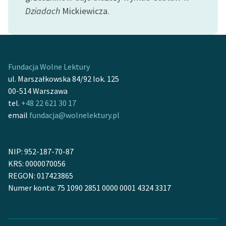
feministycznej
Dziadach
Mickiewicza.
Ręce pełne poezji
Kolekcje edukacyjne
twórców przechodzących
Fundacja Wolne Lektury
do domeny publicznej,
ul. Marszałkowska 84/92 lok. 125
lektur szkolnych oraz
00-514 Warszawa
Starego Testamentu
tel.
+48 22 621 30 17
email
fundacja@wolnelektury.pl
Odkurzamy bohaterów
Szkoła Poezji Wolnych
Lektur
NIP: 952-187-70-87
KRS: 0000070056
O nas
REGON: 017423865
Numer konta: 75 1090 2851 0000 0001 4324 3317
Kontakt
O projekcie