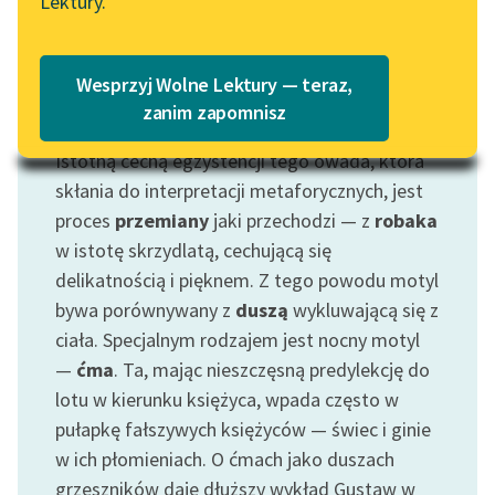
Lektury.
Wolne Lektury – idealna na
Katalog
lato
Katalog w formacie PDF
Blog
Wesprzyj Wolne Lektury — teraz,
zanim zapomnisz
Motyw: Motyl
Istotną cechą egzystencji tego owada, która
Lektury szkolne i klasyka
literatury do słuchania dla
skłania do interpretacji metaforycznych, jest
uczennic i uczniów z
proces
przemiany
jaki przechodzi — z
robaka
niepełnosprawnościami
w istotę skrzydlatą, cechującą się
delikatnością i pięknem. Z tego powodu motyl
E-kolekcja lektur
bywa porównywany z
duszą
wykluwającą się z
szkolnych i literatury do
ciała. Specjalnym rodzajem jest nocny motyl
słuchania dla uczennic i
uczniów z
—
ćma
. Ta, mając nieszczęsną predylekcję do
niepełnosprawnościami
lotu w kierunku księżyca, wpada często w
pułapkę fałszywych księżyców — świec i ginie
Feministyczne inspiracje.
w ich płomieniach. O ćmach jako duszach
Popularyzacja
grzeszników daje dłuższy wykład Gustaw w
skandynawskiej literatury