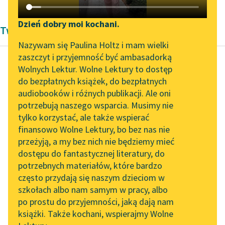
Katalog DAISY
Zgłoś brak utworu
Podkasty o książkach
Dzień dobry moi kochani.
Twórczość Jana Grabowskiego
Aktualności
Narzędzia
Nazywam się Paulina Holtz i mam wielki
zaszczyt i przyjemność być ambasadorką
Spotkanie z Katarzyną
Mapa Wolnych Lektur
Wolnych Lektur. Wolne Lektury to dostęp
Tunkiel w Oslo
do bezpłatnych książek, do bezpłatnych
Jan Grabowski
Leśmianator
audiobooków i różnych publikacji. Ale oni
Puc, Bursztyn i
Wolne Lektury na 32.
potrzebują naszego wsparcia. Musimy nie
Przewodnik dla piszących i
goście
Pol’and’Rock Festivalu
tylko korzystać, ale także wspierać
czytających
finansowo Wolne Lektury, bo bez nas nie
„Kochanek Lady
— Bursztyn, tylko niech
przeżyją, a my bez nich nie będziemy mieć
Chatterley” do słuchania
ci się nie zdaje —
dostępu do fantastycznej literatury, do
na Wolnych Lekturach
API
zaczął Pucek i urwał,
potrzebnych materiałów, które bardzo
bo właśnie nad
Nowy audiobook –
OAI-PMH
często przydają się naszym dzieciom w
„Marzenie o Oriencie”
krzakami...
szkołach albo nam samym w pracy, albo
Widget Wolnych Lektur
Sophie Elkan
po prostu do przyjemności, jaką dają nam
Czytaj więcej
książki. Także kochani, wspierajmy Wolne
Przypisy
Kolekcja Nadwyraz.com x