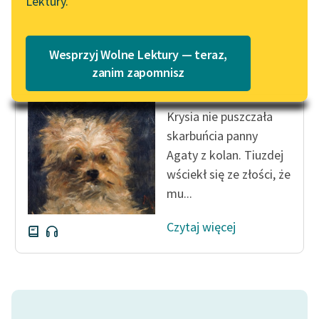
Lektury.
Katalog
Blog
Katalog w formacie PDF
Jan Grabowski
Wesprzyj Wolne Lektury — teraz,
Puc, Bursztyn i
Lektury szkolne i klasyka
zanim zapomnisz
goście
literatury do słuchania dla
uczennic i uczniów z
Krysia nie puszczała
niepełnosprawnościami
skarbuńcia panny
E-kolekcja lektur
Agaty z kolan. Tiuzdej
szkolnych i literatury do
wściekł się ze złości, że
słuchania dla uczennic i
mu...
uczniów z
niepełnosprawnościami
Czytaj więcej
Feministyczne inspiracje.
Popularyzacja
skandynawskiej literatury
feministycznej