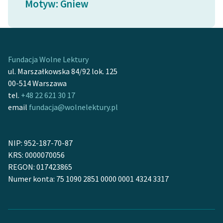
Motyw: Gniew
Ręce pełne poezji
Kolekcje edukacyjne
twórców przechodzących
do domeny publicznej,
Fundacja Wolne Lektury
lektur szkolnych oraz
ul. Marszałkowska 84/92 lok. 125
Starego Testamentu
00-514 Warszawa
Odkurzamy bohaterów
tel.
+48 22 621 30 17
email
fundacja@wolnelektury.pl
Szkoła Poezji Wolnych
Lektur
NIP: 952-187-70-87
O nas
KRS: 0000070056
REGON: 017423865
Kontakt
Numer konta: 75 1090 2851 0000 0001 4324 3317
O projekcie
Zespół