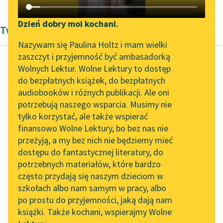
Katalog DAISY
Zgłoś brak utworu
Podkasty o książkach
Dzień dobry moi kochani.
Twórczość Jana Grabowskiego
Aktualności
Narzędzia
Nazywam się Paulina Holtz i mam wielki
zaszczyt i przyjemność być ambasadorką
„Prokurator Alicja Horn”
Mapa Wolnych Lektur
Wolnych Lektur. Wolne Lektury to dostęp
do słuchania
do bezpłatnych książek, do bezpłatnych
Jan Grabowski
Leśmianator
audiobooków i różnych publikacji. Ale oni
Finek
Byliśmy częścią AI Impact
potrzebują naszego wsparcia. Musimy nie
Przewodnik dla piszących i
Lab
tylko korzystać, ale także wspierać
czytających
Toteż gdy zobaczyła
finansowo Wolne Lektury, bo bez nas nie
Zapraszamy na spotkanie
Finka, jak z pełnym
przeżyją, a my bez nich nie będziemy mieć
online z tłumaczkami
włosów pyszczkiem
dostępu do fantastycznej literatury, do
literatury skandynawskiej
API
sadził w lansadach po
potrzebnych materiałów, które bardzo
kołdrze, straciła...
Spotkanie z Katarzyną
OAI-PMH
często przydają się naszym dzieciom w
Tunkiel w Oslo
szkołach albo nam samym w pracy, albo
Widget Wolnych Lektur
Czytaj więcej
po prostu do przyjemności, jaką dają nam
102. lata temu zmarł
książki. Także kochani, wspierajmy Wolne
Przypisy
Joseph Conrad