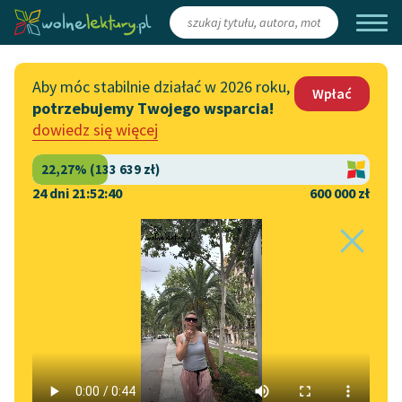
Zaloguj się
/
Załóż konto
Aby móc stabilnie działać w 2026 roku,
Wpłać
potrzebujemy Twojego wsparcia!
Katalog
Włącz się
dowiedz się więcej
Lektury szkolne
Wesprzyj Wolne Lektury
Książki
Współpraca z firmami
24 dni 21:52:40
600 000 zł
Autorki i autorzy
Zapisz się na newsletter
Strona główna
Katalog
Motyw
Duma
Audiobooki
Przekaż 1,5%
Motyw:
Duma
Kolekcje tematyczne
Włącz się w prace
NOWOŚCI
redakcyjne
Motywy literackie
Jan Grabowski
✖
Zgłoś błąd