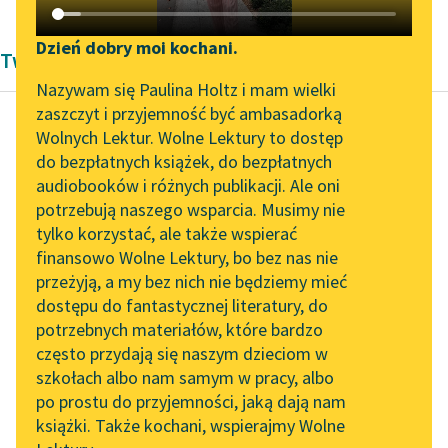
Katalog DAISY
Zgłoś brak utworu
Podkasty o książkach
Dzień dobry moi kochani.
Twórczość Jana Grabowskiego
Aktualności
Narzędzia
Nazywam się Paulina Holtz i mam wielki
zaszczyt i przyjemność być ambasadorką
Zapraszamy na spotkanie
Mapa Wolnych Lektur
Wolnych Lektur. Wolne Lektury to dostęp
online z tłumaczkami
do bezpłatnych książek, do bezpłatnych
Jan Grabowski
Leśmianator
literatury skandynawskiej
audiobooków i różnych publikacji. Ale oni
Finek
potrzebują naszego wsparcia. Musimy nie
Przewodnik dla piszących i
Spotkanie z Katarzyną
tylko korzystać, ale także wspierać
czytających
I po raz pierwszy w
Tunkiel w Oslo
finansowo Wolne Lektury, bo bez nas nie
życiu Finka tak się
przeżyją, a my bez nich nie będziemy mieć
Wolne Lektury na 32.
zdarzyło, że nie tylko
dostępu do fantastycznej literatury, do
Pol’and’Rock Festivalu
API
on sam...
potrzebnych materiałów, które bardzo
„Kochanek Lady
OAI-PMH
często przydają się naszym dzieciom w
Czytaj więcej
Chatterley” do słuchania
szkołach albo nam samym w pracy, albo
Widget Wolnych Lektur
na Wolnych Lekturach
po prostu do przyjemności, jaką dają nam
książki. Także kochani, wspierajmy Wolne
Przypisy
Nowy audiobook –