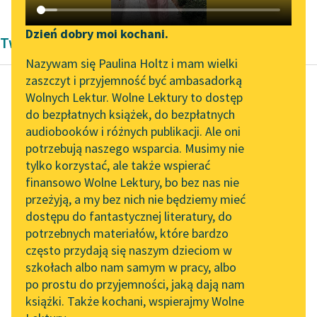
Katalog DAISY
Zgłoś brak utworu
Podkasty o książkach
Dzień dobry moi kochani.
Twórczość Henryka Sienkiewicza
Aktualności
Narzędzia
Nazywam się Paulina Holtz i mam wielki
zaszczyt i przyjemność być ambasadorką
„Prokurator Alicja Horn”
Mapa Wolnych Lektur
Wolnych Lektur. Wolne Lektury to dostęp
do słuchania
do bezpłatnych książek, do bezpłatnych
Henryk Sienkiewicz
Leśmianator
audiobooków i różnych publikacji. Ale oni
Pan Wołodyjowski
Byliśmy częścią AI Impact
potrzebują naszego wsparcia. Musimy nie
Przewodnik dla piszących i
Lab
tylko korzystać, ale także wspierać
czytających
Pan Zagłoba wiedział
finansowo Wolne Lektury, bo bez nas nie
Zapraszamy na spotkanie
doskonale, że mały
przeżyją, a my bez nich nie będziemy mieć
online z tłumaczkami
rycerz miał się więcej
dostępu do fantastycznej literatury, do
literatury skandynawskiej
API
ku Krzysi niż ku Baśce...
potrzebnych materiałów, które bardzo
Spotkanie z Katarzyną
OAI-PMH
często przydają się naszym dzieciom w
Czytaj więcej
Tunkiel w Oslo
szkołach albo nam samym w pracy, albo
Widget Wolnych Lektur
po prostu do przyjemności, jaką dają nam
102. lata temu zmarł
książki. Także kochani, wspierajmy Wolne
Przypisy
Joseph Conrad