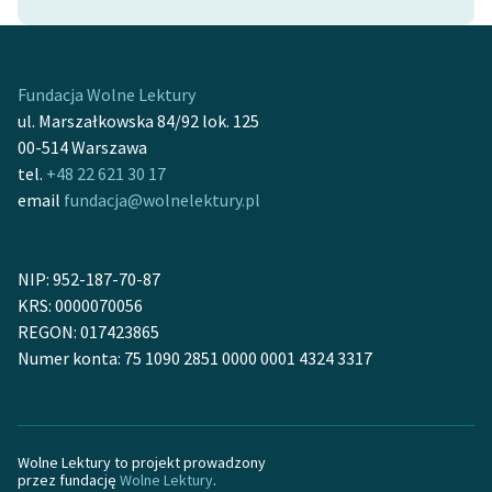
Zasady wykorzystania
Wolnych Lektur
Fundacja Wolne Lektury
Logotypy
ul. Marszałkowska 84/92 lok. 125
00-514 Warszawa
Materiały promocyjne
tel.
+48 22 621 30 17
email
fundacja@wolnelektury.pl
Polityka prywatności
Regulamin biblioteki
NIP: 952-187-70-87
Dane fundacji i
KRS: 0000070056
sprawozdania finansowe
REGON: 017423865
Numer konta: 75 1090 2851 0000 0001 4324 3317
Regulamin darowizn
Informacja o treściach
wrażliwych
Wolne Lektury to projekt prowadzony
Deklaracja dostępności
przez fundację
Wolne Lektury
.