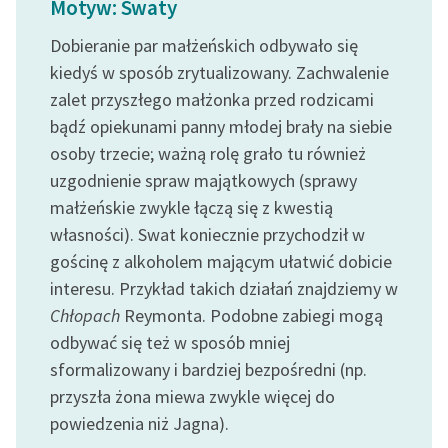
Motyw: Swaty
Ręce pełne poezji
Dobieranie par małżeńskich odbywało się
Kolekcje edukacyjne
kiedyś w sposób zrytualizowany. Zachwalenie
twórców przechodzących
zalet przyszłego małżonka przed rodzicami
do domeny publicznej,
lektur szkolnych oraz
bądź opiekunami panny młodej brały na siebie
Starego Testamentu
osoby trzecie; ważną rolę grało tu również
uzgodnienie spraw majątkowych (sprawy
Odkurzamy bohaterów
małżeńskie zwykle łączą się z kwestią
Szkoła Poezji Wolnych
własności). Swat koniecznie przychodził w
Lektur
gościnę z alkoholem mającym ułatwić dobicie
interesu. Przykład takich działań znajdziemy w
O nas
Chłopach
Reymonta. Podobne zabiegi mogą
Kontakt
odbywać się też w sposób mniej
sformalizowany i bardziej bezpośredni (np.
O projekcie
przyszła żona miewa zwykle więcej do
Zespół
powiedzenia niż Jagna).