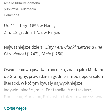
Ręce pełne poezji
Amélie Rumilly, domena
publiczna, Wikimedia
Kolekcje edukacyjne
Commons
twórców przechodzących
do domeny publicznej,
Ur.
11 lutego 1695 w Nancy
lektur szkolnych oraz
Zm.
12 grudnia 1758 w Paryżu
Starego Testamentu
Najważniejsze dzieła:
Listy Peruwianki (Lettres d’une
Odkurzamy bohaterów
Péruvienne)
(1747),
Cénie
(1750)
Szkoła Poezji Wolnych
Lektur
Oświeceniowa pisarka francuska, znana jako Madame
O nas
de Graffigny; prowadziła zgodnie z modą epoki salon
literacki, w którym bywały najwybitniejsze
Kontakt
indywidualności, m.in. Fontenelle, Monteskiusz,
O projekcie
Rousseau, Marivaux, Prévost, a także również sławna
ze swego salonu Madame Geoffrin i inni. Do najbardziej
Zespół
Czytaj więcej
znanych utworów Madame de Graffigny należy powieść