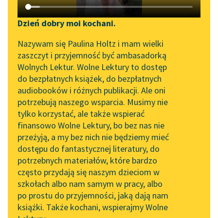
Katalog DAISY
Sortuj:
Zgłoś brak utworu
Podkasty o książkach
Dzień dobry moi kochani.
Aktualności
Powieść epistolarna Françoise de Graffigny
Narzędzia
Nazywam się Paulina Holtz i mam wielki
zaszczyt i przyjemność być ambasadorką
„Prokurator Alicja Horn”
Mapa Wolnych Lektur
Wolnych Lektur. Wolne Lektury to dostęp
do słuchania
do bezpłatnych książek, do bezpłatnych
Leśmianator
audiobooków i różnych publikacji. Ale oni
Byliśmy częścią AI Impact
potrzebują naszego wsparcia. Musimy nie
Przewodnik dla piszących i
Lab
tylko korzystać, ale także wspierać
czytających
finansowo Wolne Lektury, bo bez nas nie
Zapraszamy na spotkanie
przeżyją, a my bez nich nie będziemy mieć
online z tłumaczkami
dostępu do fantastycznej literatury, do
literatury skandynawskiej
API
potrzebnych materiałów, które bardzo
Spotkanie z Katarzyną
OAI-PMH
często przydają się naszym dzieciom w
Tunkiel w Oslo
szkołach albo nam samym w pracy, albo
Widget Wolnych Lektur
po prostu do przyjemności, jaką dają nam
102. lata temu zmarł
książki. Także kochani, wspierajmy Wolne
Przypisy
Joseph Conrad