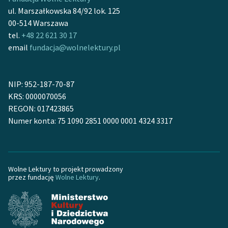
feministycznej
ul. Marszałkowska 84/92 lok. 125
00-514 Warszawa
Ręce pełne poezji
tel.
+48 22 621 30 17
email
fundacja@wolnelektury.pl
Kolekcje edukacyjne
twórców przechodzących
do domeny publicznej,
NIP: 952-187-70-87
lektur szkolnych oraz
KRS: 0000070056
Starego Testamentu
REGON: 017423865
Odkurzamy bohaterów
Numer konta: 75 1090 2851 0000 0001 4324 3317
Szkoła Poezji Wolnych
Lektur
Wolne Lektury to projekt prowadzony
O nas
przez fundację
Wolne Lektury
.
Kontakt
O projekcie