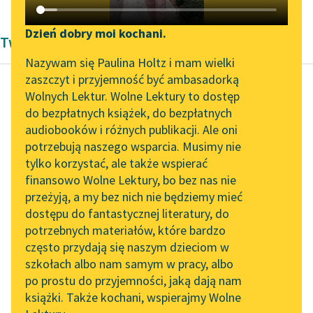
Katalog DAISY
Zgłoś brak utworu
Podkasty o książkach
Dzień dobry moi kochani.
Twórczość Franciszek Karpiński
Aktualności
Narzędzia
Nazywam się Paulina Holtz i mam wielki
zaszczyt i przyjemność być ambasadorką
Spotkanie z Katarzyną
Mapa Wolnych Lektur
Wolnych Lektur. Wolne Lektury to dostęp
Tunkiel w Oslo
do bezpłatnych książek, do bezpłatnych
Franciszek Karpiński
Leśmianator
audiobooków i różnych publikacji. Ale oni
Reguły dla
Wolne Lektury na 32.
potrzebują naszego wsparcia. Musimy nie
Przewodnik dla piszących i
gospodarzów
Pol’and’Rock Festivalu
tylko korzystać, ale także wspierać
czytających
domu
finansowo Wolne Lektury, bo bez nas nie
„Kochanek Lady
przeżyją, a my bez nich nie będziemy mieć
Chatterley” do słuchania
Czytaj więcej
dostępu do fantastycznej literatury, do
na Wolnych Lekturach
API
potrzebnych materiałów, które bardzo
Nowy audiobook –
OAI-PMH
często przydają się naszym dzieciom w
„Marzenie o Oriencie”
szkołach albo nam samym w pracy, albo
Widget Wolnych Lektur
Sophie Elkan
po prostu do przyjemności, jaką dają nam
książki. Także kochani, wspierajmy Wolne
Przypisy
Kolekcja Nadwyraz.com x