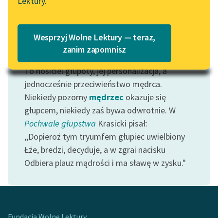
Lektury.
Wolne Lektury – idealna na
Katalog
lato
Katalog w formacie PDF
Blog
Wesprzyj Wolne Lektury — teraz,
zanim zapomnisz
Motyw: Głupiec
To nosiciel głupoty, jej personalizacja, a
Lektury szkolne i klasyka
literatury do słuchania dla
jednocześnie przeciwieństwo mędrca.
uczennic i uczniów z
Niekiedy pozorny
mędrzec
okazuje się
niepełnosprawnościami
głupcem, niekiedy zaś bywa odwrotnie. W
Pochwale głupstwa
Krasicki pisał:
E-kolekcja lektur
,,Dopieroż tym tryumfem głupiec uwielbiony
szkolnych i literatury do
Łże, bredzi, decyduje, a w zgrai nacisku
słuchania dla uczennic i
uczniów z
Odbiera plauz mądrości i ma sławę w zysku."
niepełnosprawnościami
Feministyczne inspiracje.
Popularyzacja
skandynawskiej literatury
Fundacja Wolne Lektury