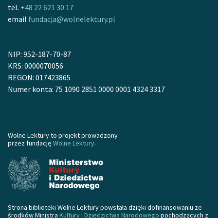
tel.
+48 22 621 30 17
feministycznej
email
fundacja@wolnelektury.pl
Ręce pełne poezji
Kolekcje edukacyjne
NIP: 952-187-70-87
twórców przechodzących
KRS: 0000070056
do domeny publicznej,
REGON: 017423865
lektur szkolnych oraz
Numer konta: 75 1090 2851 0000 0001 4324 3317
Starego Testamentu
Odkurzamy bohaterów
Szkoła Poezji Wolnych
Wolne Lektury to projekt prowadzony
przez fundację
Wolne Lektury
.
Lektur
O nas
Kontakt
O projekcie
Strona biblioteki Wolne Lektury powstała dzięki dofinansowaniu ze
środków Ministra
Kultury i Dziedzictwa Narodowego
pochodzących z