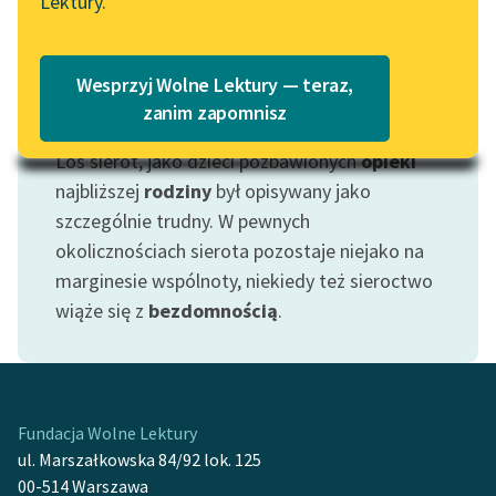
Lektury.
„Marzenie o Oriencie”
Katalog
Sophie Elkan
Katalog w formacie PDF
Blog
Wesprzyj Wolne Lektury — teraz,
zanim zapomnisz
Motyw: Sierota
Los sierot, jako dzieci pozbawionych
opieki
Lektury szkolne i klasyka
literatury do słuchania dla
najbliższej
rodziny
był opisywany jako
uczennic i uczniów z
szczególnie trudny. W pewnych
niepełnosprawnościami
okolicznościach sierota pozostaje niejako na
marginesie wspólnoty, niekiedy też sieroctwo
E-kolekcja lektur
wiąże się z
bezdomnością
.
szkolnych i literatury do
słuchania dla uczennic i
uczniów z
niepełnosprawnościami
Fundacja Wolne Lektury
Feministyczne inspiracje.
ul. Marszałkowska 84/92 lok. 125
Popularyzacja
00-514 Warszawa
skandynawskiej literatury