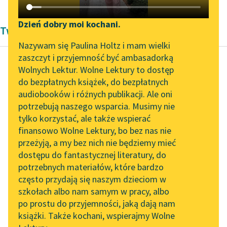
Katalog DAISY
Zgłoś brak utworu
Podkasty o książkach
Dzień dobry moi kochani.
Twórczość Frances Hodgson Burnett
Aktualności
Narzędzia
Nazywam się Paulina Holtz i mam wielki
zaszczyt i przyjemność być ambasadorką
Zapraszamy na spotkanie
Mapa Wolnych Lektur
Wolnych Lektur. Wolne Lektury to dostęp
online z tłumaczkami
do bezpłatnych książek, do bezpłatnych
Frances Hodgson Burnett
Leśmianator
literatury skandynawskiej
audiobooków i różnych publikacji. Ale oni
Mała księżniczka
potrzebują naszego wsparcia. Musimy nie
Przewodnik dla piszących i
Spotkanie z Katarzyną
tylko korzystać, ale także wspierać
czytających
— Ja nie przyjmuję tej
Tunkiel w Oslo
finansowo Wolne Lektury, bo bez nas nie
odpowiedzialności…
przeżyją, a my bez nich nie będziemy mieć
Wolne Lektury na 32.
nikt mi nie może jej
dostępu do fantastycznej literatury, do
Pol’and’Rock Festivalu
API
narzucić! — krzyknęła
potrzebnych materiałów, które bardzo
miss Minchin,
„Kochanek Lady
OAI-PMH
często przydają się naszym dzieciom w
pobladłszy...
Chatterley” do słuchania
szkołach albo nam samym w pracy, albo
Widget Wolnych Lektur
na Wolnych Lekturach
po prostu do przyjemności, jaką dają nam
Czytaj więcej
książki. Także kochani, wspierajmy Wolne
Przypisy
Nowy audiobook –