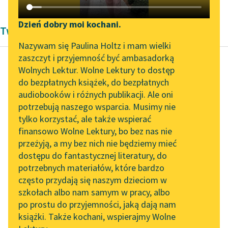
Katalog DAISY
Zgłoś brak utworu
Podkasty o książkach
Dzień dobry moi kochani.
Twórczość Frances Hodgson Burnett
Aktualności
Narzędzia
Nazywam się Paulina Holtz i mam wielki
zaszczyt i przyjemność być ambasadorką
„Prokurator Alicja Horn”
Mapa Wolnych Lektur
Wolnych Lektur. Wolne Lektury to dostęp
do słuchania
do bezpłatnych książek, do bezpłatnych
Frances Hodgson Burnett
Leśmianator
audiobooków i różnych publikacji. Ale oni
Mała księżniczka
Byliśmy częścią AI Impact
potrzebują naszego wsparcia. Musimy nie
Przewodnik dla piszących i
Lab
tylko korzystać, ale także wspierać
czytających
Do rzadkości więc
finansowo Wolne Lektury, bo bez nas nie
Zapraszamy na spotkanie
należały ich odwiedziny
przeżyją, a my bez nich nie będziemy mieć
online z tłumaczkami
— i czas płynął Sarze
dostępu do fantastycznej literatury, do
literatury skandynawskiej
API
przeważnie w
potrzebnych materiałów, które bardzo
przykrych warunkach
Spotkanie z Katarzyną
OAI-PMH
często przydają się naszym dzieciom w
i...
Tunkiel w Oslo
szkołach albo nam samym w pracy, albo
Widget Wolnych Lektur
po prostu do przyjemności, jaką dają nam
102. lata temu zmarł
Czytaj więcej
książki. Także kochani, wspierajmy Wolne
Przypisy
Joseph Conrad