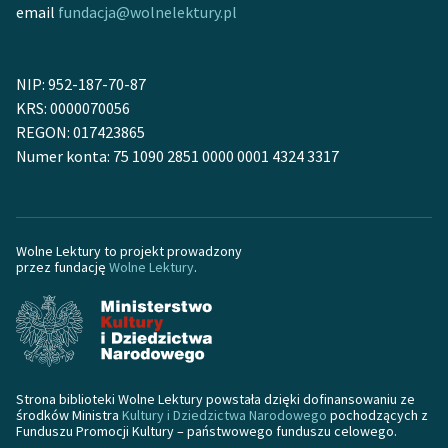
Ręce pełne poezji
email
fundacja@wolnelektury.pl
Kolekcje edukacyjne
twórców przechodzących
NIP: 952-187-70-87
do domeny publicznej,
KRS: 0000070056
lektur szkolnych oraz
REGON: 017423865
Starego Testamentu
Numer konta: 75 1090 2851 0000 0001 4324 3317
Odkurzamy bohaterów
Szkoła Poezji Wolnych
Lektur
Wolne Lektury to projekt prowadzony
przez fundację
Wolne Lektury
.
O nas
Kontakt
O projekcie
Strona biblioteki Wolne Lektury powstała dzięki dofinansowaniu ze
Zespół
środków Ministra
Kultury i Dziedzictwa Narodowego
pochodzących z
Funduszu Promocji Kultury – państwowego funduszu celowego.