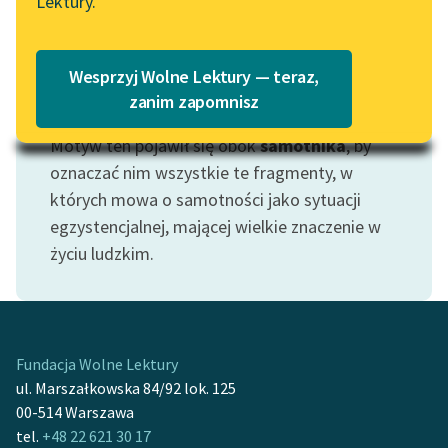
Lektury.
Katalog
Blog
Katalog w formacie PDF
Wesprzyj Wolne Lektury — teraz,
Lektury szkolne i klasyka
zanim zapomnisz
Motyw: Samotność
literatury do słuchania dla
Motyw ten pojawił się obok
samotnika
, by
uczennic i uczniów z
niepełnosprawnościami
oznaczać nim wszystkie te fragmenty, w
których mowa o samotności jako sytuacji
E-kolekcja lektur
egzystencjalnej, mającej wielkie znaczenie w
szkolnych i literatury do
życiu ludzkim.
słuchania dla uczennic i
uczniów z
niepełnosprawnościami
Feministyczne inspiracje.
Fundacja Wolne Lektury
Popularyzacja
ul. Marszałkowska 84/92 lok. 125
skandynawskiej literatury
00-514 Warszawa
feministycznej
tel.
+48 22 621 30 17