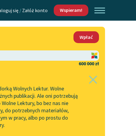
Wspieram!
aloguj się
/
Załóż konto
O nas
Wpłać
Lektur
Kontakt
O projekcie
600 000 zł
 piszących i
Zespół
dorką Wolnych Lektur. Wolne
Zasady wykorzystania
ych publikacji. Ale oni potrzebują
Wolnych Lektur
 Wolne Lektury, bo bez nas nie
Logotypy
ry, do potrzebnych materiałów,
ym w pracy, albo po prostu do
h Lektur
Materiały promocyjne
ry.
Polityka prywatności