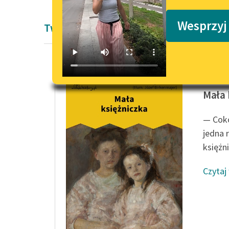
Podkasty o książkach
Wesprzyj
Twórczość Frances Hodgson Burnett
Frances
Mała 
— Coko
jedna 
księżni
Czytaj