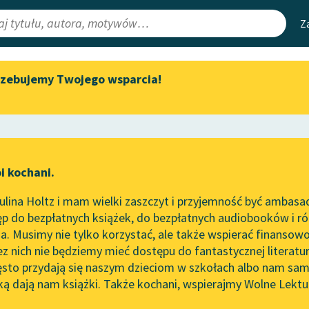
Z
rzebujemy Twojego wsparcia!
Aktualności
Narzędzia
e Lektury
Spotkanie z Katarzyną Tunkiel
Mapa Wolnych 
w Oslo
irmami
Leśmianator
Wolne Lektury na 32.
ewsletter
Przewodnik dla
Pol’and’Rock Festivalu
i kochani.
czytających
a
„Kochanek Lady Chatterley”
lina Holtz i mam wielki zaszczyt i przyjemność być ambasa
do słuchania na Wolnych
p do bezpłatnych książek, do bezpłatnych audiobooków i różn
Lekturach
API
. Musimy nie tylko korzystać, ale także wspierać finansowo
ce redakcyjne
Nowy audiobook – „Marzenie
OAI-PMH
ez nich nie będziemy mieć dostępu do fantastycznej literatu
o Oriencie” Sophie Elkan
ęsto przydają się naszym dzieciom w szkołach albo nam sam
Widget Wolnyc
Kolekcja Nadwyraz.com x
ką dają nam książki. Także kochani, wspierajmy Wolne Lektu
oru
Frances Hodgson Burnett
✖
Wolne Lektury – idealna na
Przypisy
lato