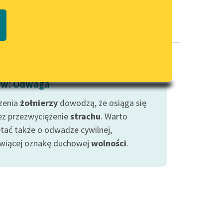
Regulamin biblioteki
macie PDF
Dane fundacji i sprawozdania
finansowe
Regulamin darowizn
Informacja o treściach
w: Odwaga
wrażliwych
zenia
żołnierzy
dowodzą, że osiąga się
Deklaracja dostępności
zez przezwyciężenie
strachu
. Warto
tać także o odwadze cywilnej,
wiącej oznakę duchowej
wolności
.