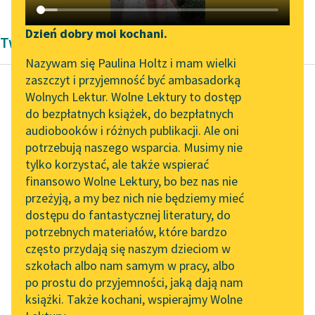
Katalog DAISY
Zgłoś brak utworu
Podkasty o książkach
Dzień dobry moi kochani.
Twórczość Frances Hodgson Burnett
Aktualności
Narzędzia
Nazywam się Paulina Holtz i mam wielki
zaszczyt i przyjemność być ambasadorką
„Prokurator Alicja Horn”
Mapa Wolnych Lektur
Wolnych Lektur. Wolne Lektury to dostęp
do słuchania
do bezpłatnych książek, do bezpłatnych
Frances Hodgson Burnett
Leśmianator
audiobooków i różnych publikacji. Ale oni
Mała księżniczka
Byliśmy częścią AI Impact
potrzebują naszego wsparcia. Musimy nie
Przewodnik dla piszących i
Lab
tylko korzystać, ale także wspierać
czytających
Była to mała istotka,
finansowo Wolne Lektury, bo bez nas nie
Zapraszamy na spotkanie
obdarta i zaniedbana
przeżyją, a my bez nich nie będziemy mieć
online z tłumaczkami
jeszcze bardziej od niej
dostępu do fantastycznej literatury, do
literatury skandynawskiej
API
samej — istny kłębek
potrzebnych materiałów, które bardzo
łachmanów...
Spotkanie z Katarzyną
OAI-PMH
często przydają się naszym dzieciom w
Tunkiel w Oslo
szkołach albo nam samym w pracy, albo
Widget Wolnych Lektur
Czytaj więcej
po prostu do przyjemności, jaką dają nam
102. lata temu zmarł
książki. Także kochani, wspierajmy Wolne
Przypisy
Joseph Conrad