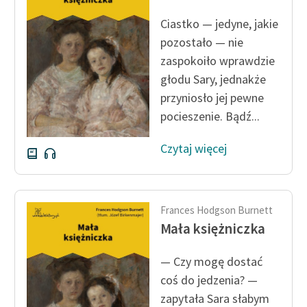
Ręce pełne poezji
Ciastko — jedyne, jakie
Kolekcje edukacyjne
pozostało — nie
twórców przechodzących
zaspokoiło wprawdzie
do domeny publicznej,
głodu Sary, jednakże
lektur szkolnych oraz
przyniosło jej pewne
Starego Testamentu
pocieszenie. Bądź...
Odkurzamy bohaterów
Czytaj więcej
Szkoła Poezji Wolnych
Lektur
O nas
Frances Hodgson Burnett
Mała księżniczka
Kontakt
O projekcie
— Czy mogę dostać
coś do jedzenia? —
Zespół
zapytała Sara słabym