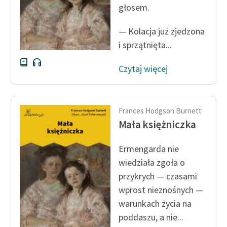
głosem.
Zasady wykorzystania
— Kolacja już zjedzona
Wolnych Lektur
i sprzątnięta...
Logotypy
Czytaj więcej
Materiały promocyjne
Polityka prywatności
Frances Hodgson Burnett
Regulamin biblioteki
Mała księżniczka
Dane fundacji i
sprawozdania finansowe
Ermengarda nie
wiedziała zgoła o
Regulamin darowizn
przykrych — czasami
Informacja o treściach
wprost nieznośnych —
wrażliwych
warunkach życia na
poddaszu, a nie...
Deklaracja dostępności