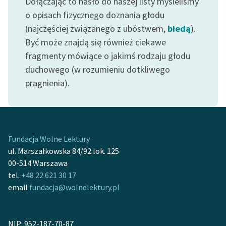
Dołączając to hasło do naszej listy myśleliśmy
o opisach fizycznego doznania głodu
(najczęściej związanego z ubóstwem,
biedą
).
Być może znajdą się również ciekawe
fragmenty mówiące o jakimś rodzaju głodu
duchowego (w rozumieniu dotkliwego
pragnienia).
Fundacja Wolne Lektury
ul. Marszałkowska 84/92 lok. 125
00-514 Warszawa
tel.
+48 22 621 30 17
email
fundacja@wolnelektury.pl
NIP: 952-187-70-87