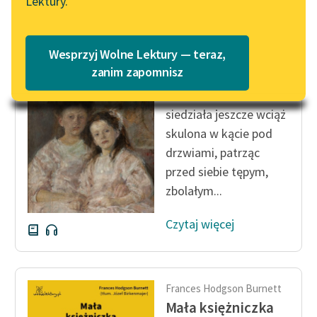
Lektury.
Katalog
Blog
Katalog w formacie PDF
Frances Hodgson Burnett
Wesprzyj Wolne Lektury — teraz,
Mała księżniczka
Lektury szkolne i klasyka
zanim zapomnisz
literatury do słuchania dla
Mała żebraczka
uczennic i uczniów z
siedziała jeszcze wciąż
niepełnosprawnościami
skulona w kącie pod
E-kolekcja lektur
drzwiami, patrząc
szkolnych i literatury do
przed siebie tępym,
słuchania dla uczennic i
zbolałym...
uczniów z
niepełnosprawnościami
Czytaj więcej
Feministyczne inspiracje.
Popularyzacja
skandynawskiej literatury
Frances Hodgson Burnett
feministycznej
Mała księżniczka