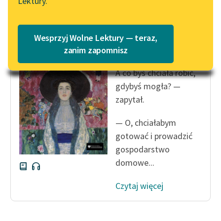
Lektury.
„Marzenie o Oriencie”
Katalog
Sophie Elkan
Katalog w formacie PDF
Eleanor H. Porter
Blog
Wesprzyj Wolne Lektury — teraz,
Pollyanna dorasta
zanim zapomnisz
A co byś chciała robić,
Lektury szkolne i klasyka
literatury do słuchania dla
gdybyś mogła? —
uczennic i uczniów z
zapytał.
niepełnosprawnościami
— O, chciałabym
E-kolekcja lektur
gotować i prowadzić
szkolnych i literatury do
gospodarstwo
słuchania dla uczennic i
domowe...
uczniów z
niepełnosprawnościami
Czytaj więcej
Feministyczne inspiracje.
Popularyzacja
skandynawskiej literatury