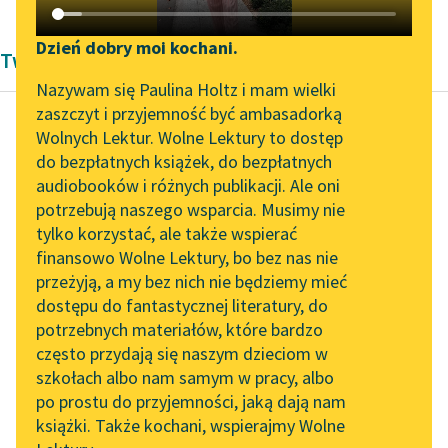
Katalog DAISY
Zgłoś brak utworu
Podkasty o książkach
Dzień dobry moi kochani.
Twórczość Eleanor H. Porter
Aktualności
Narzędzia
Nazywam się Paulina Holtz i mam wielki
zaszczyt i przyjemność być ambasadorką
Zapraszamy na spotkanie
Mapa Wolnych Lektur
Wolnych Lektur. Wolne Lektury to dostęp
online z tłumaczkami
do bezpłatnych książek, do bezpłatnych
Eleanor H. Porter
Leśmianator
literatury skandynawskiej
audiobooków i różnych publikacji. Ale oni
Pollyanna dorasta
potrzebują naszego wsparcia. Musimy nie
Przewodnik dla piszących i
Spotkanie z Katarzyną
tylko korzystać, ale także wspierać
czytających
Strasznie bym chciała
Tunkiel w Oslo
finansowo Wolne Lektury, bo bez nas nie
móc zarabiać
przeżyją, a my bez nich nie będziemy mieć
Wolne Lektury na 32.
pieniądze.
dostępu do fantastycznej literatury, do
Pol’and’Rock Festivalu
API
potrzebnych materiałów, które bardzo
— Ach, dziecko,
„Kochanek Lady
OAI-PMH
często przydają się naszym dzieciom w
dziecko, nie sądziłam,
Chatterley” do słuchania
szkołach albo nam samym w pracy, albo
Widget Wolnych Lektur
że kiedyś w życiu...
na Wolnych Lekturach
po prostu do przyjemności, jaką dają nam
książki. Także kochani, wspierajmy Wolne
Przypisy
Nowy audiobook –
Czytaj więcej