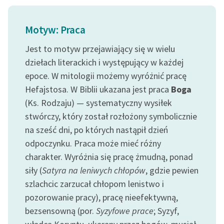
feministycznej
Motyw: Praca
Ręce pełne poezji
Jest to motyw przejawiający się w wielu
Kolekcje edukacyjne
twórców przechodzących
dziełach literackich i występujący w każdej
do domeny publicznej,
epoce. W mitologii możemy wyróżnić pracę
lektur szkolnych oraz
Hefajstosa. W Biblii ukazana jest praca
Boga
Starego Testamentu
(Ks. Rodzaju) — systematyczny wysiłek
stwórczy, który został rozłożony symbolicznie
Odkurzamy bohaterów
na sześć dni, po których nastąpił dzień
Szkoła Poezji Wolnych
odpoczynku. Praca może mieć różny
Lektur
charakter. Wyróżnia się pracę żmudną, ponad
O nas
siły (
Satyra na leniwych chłopów
, gdzie pewien
szlachcic zarzucał chłopom lenistwo i
Kontakt
pozorowanie pracy), pracę nieefektywną,
bezsensowną (por.
Syzyfowe prace
; Syzyf,
O projekcie