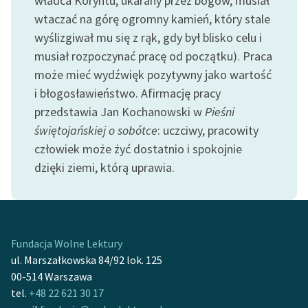
władca Koryntu, ukarany przez bogów, musiał
Zespół
wtaczać na górę ogromny kamień, który stale
wyślizgiwał mu się z rąk, gdy był blisko celu i
musiał rozpoczynać pracę od początku). Praca
Zasady wykorzystania
może mieć wydźwięk pozytywny jako wartość
Wolnych Lektur
i błogosławieństwo. Afirmację pracy
Logotypy
przedstawia Jan Kochanowski w
Pieśni
świętojańskiej o sobótce
: uczciwy, pracowity
Materiały promocyjne
człowiek może żyć dostatnio i spokojnie
Polityka prywatności
dzięki ziemi, którą uprawia.
Regulamin biblioteki
Dane fundacji i
sprawozdania finansowe
Fundacja Wolne Lektury
Regulamin darowizn
ul. Marszałkowska 84/92 lok. 125
00-514 Warszawa
Informacja o treściach
tel.
+48 22 621 30 17
wrażliwych