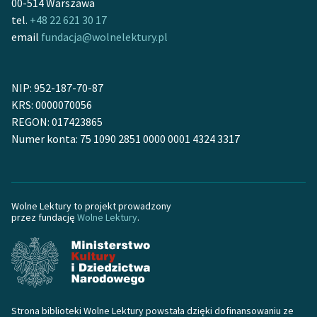
00-514 Warszawa
Ręce pełne poezji
tel.
+48 22 621 30 17
Kolekcje edukacyjne
email
fundacja@wolnelektury.pl
twórców przechodzących
do domeny publicznej,
lektur szkolnych oraz
NIP: 952-187-70-87
Starego Testamentu
KRS: 0000070056
REGON: 017423865
Odkurzamy bohaterów
Numer konta: 75 1090 2851 0000 0001 4324 3317
Szkoła Poezji Wolnych
Lektur
O nas
Wolne Lektury to projekt prowadzony
przez fundację
Wolne Lektury
.
Kontakt
O projekcie
Zespół
Strona biblioteki Wolne Lektury powstała dzięki dofinansowaniu ze