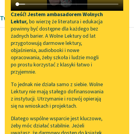
Katalog DAISY
Zgłoś brak utworu
Podkasty o książkach
Cześć! Jestem ambasadorem Wolnych
Twórczość Eleanor H. Porter
Lektur,
bo wierzę że literatura i edukacja
Aktualności
Narzędzia
powinny być dostępne dla każdego bez
żadnych barier. A Wolne Lektury od lat
„Prokurator Alicja Horn”
Mapa Wolnych Lektur
przygotowują darmowe lektury,
do słuchania
Eleanor H. Porter
objaśnienia, audiobooki i nowe
Leśmianator
Pollyanna dorasta
opracowania, żeby szkoła i ludzie mogli
Byliśmy częścią AI Impact
Przewodnik dla piszących i
po prostu korzystać z klasyki łatwo i
Lab
czytających
Strasznie bym chciała
przyjemnie.
Zapraszamy na spotkanie
móc zarabiać
To jednak nie działa samo z siebie. Wolne
online z tłumaczkami
pieniądze.
Lektury nie mają stałego dofinansowania
literatury skandynawskiej
API
z instytucji. Utrzymanie i rozwój opierają
— Ach, dziecko,
Spotkanie z Katarzyną
OAI-PMH
się na wnioskach i projektach.
dziecko, nie sądziłam,
Tunkiel w Oslo
Widget Wolnych Lektur
że kiedyś w życiu...
Dlatego wspólne wsparcie jest kluczowe,
102. lata temu zmarł
żeby móc działać stabilnie. Jeżeli
Przypisy
Joseph Conrad
Czytaj więcej
uważasz, że darmowy dostęp do książek