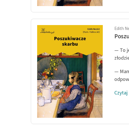
Edith N
Posz
— To j
złodzi
— Mam 
odpowi
Czytaj