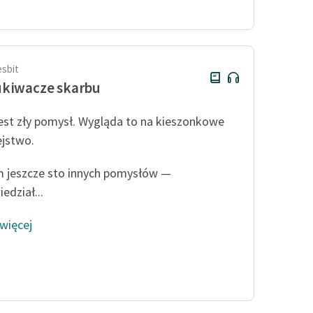
Odkurzamy bohaterów
Szkoła Poezji Wolnych Lektur
esbit
ukiwacze skarbu
est zły pomysł. Wygląda to na kieszonkowe
ejstwo.
jeszcze sto innych pomysłów —
edział...
 więcej