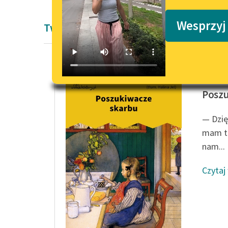
Podkasty o książkach
Wesprzyj
Twórczość Edith Nesbit
Edith N
Posz
— Dzię
mam tu
nam...
Czytaj