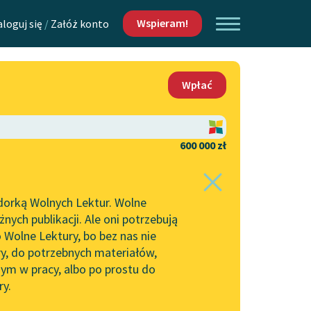
Wspieram!
aloguj się
/
Załóż konto
O nas
Wpłać
Lektur
Kontakt
O projekcie
600 000 zł
 piszących i
Zespół
dorką Wolnych Lektur. Wolne
Zasady wykorzystania
ych publikacji. Ale oni potrzebują
Wolnych Lektur
 Wolne Lektury, bo bez nas nie
Logotypy
ry, do potrzebnych materiałów,
ym w pracy, albo po prostu do
h Lektur
Materiały promocyjne
ry.
Polityka prywatności