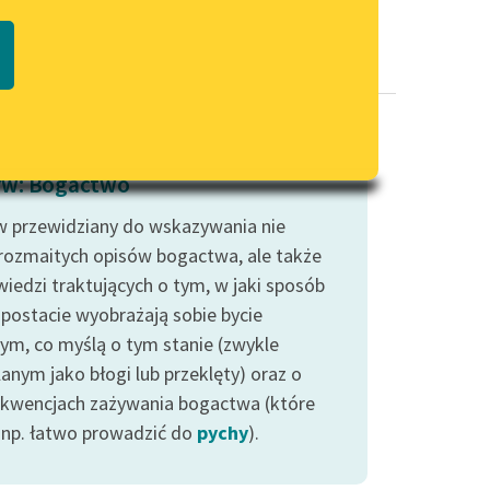
Regulamin biblioteki
macie PDF
Dane fundacji i sprawozdania
finansowe
Regulamin darowizn
Informacja o treściach
w: Bogactwo
wrażliwych
 przewidziany do wskazywania nie
Deklaracja dostępności
 rozmaitych opisów bogactwa, ale także
iedzi traktujących o tym, w jaki sposób
 postacie wyobrażają sobie bycie
ym, co myślą o tym stanie (zwykle
anym jako błogi lub przeklęty) oraz o
kwencjach zażywania bogactwa (które
np. łatwo prowadzić do
pychy
).