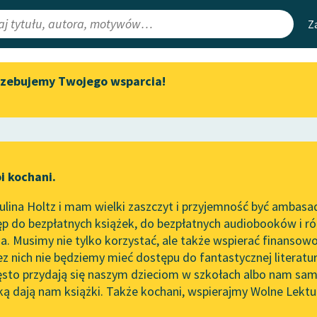
Z
rzebujemy Twojego wsparcia!
Aktualności
Narzędzia
e Lektury
„Prokurator Alicja Horn” do
Mapa Wolnych 
słuchania
irmami
Leśmianator
Byliśmy częścią AI Impact Lab
ewsletter
Przewodnik dla
i kochani.
Zapraszamy na spotkanie
czytających
two
online z tłumaczkami
lina Holtz i mam wielki zaszczyt i przyjemność być ambasa
literatury skandynawskiej
p do bezpłatnych książek, do bezpłatnych audiobooków i różn
API
Spotkanie z Katarzyną Tunkiel
. Musimy nie tylko korzystać, ale także wspierać finansowo
ce redakcyjne
w Oslo
OAI-PMH
ez nich nie będziemy mieć dostępu do fantastycznej literatu
ęsto przydają się naszym dzieciom w szkołach albo nam sam
102. lata temu zmarł Joseph
Widget Wolnyc
Conrad
ką dają nam książki. Także kochani, wspierajmy Wolne Lektu
oru
Edith Nesbit
✖
Przypisy
Blog