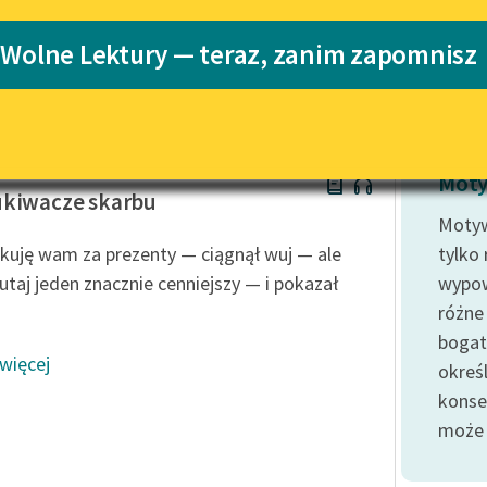
Katalog
 Wolne Lektury — teraz, zanim zapomnisz
Katalog w for
Lektury szkolne i klasyka
literatury do słuchania dla
uczennic i uczniów z
niepełnosprawnościami
esbit
E-kolekcja lektur szkolnych i
Moty
literatury do słuchania dla
ukiwacze skarbu
uczennic i uczniów z
Motyw
niepełnosprawnościami
kuję wam za prezenty — ciągnął wuj — ale
tylko
Feministyczne inspiracje.
taj jeden znacznie cenniejszy — i pokazał
wypow
Popularyzacja skandynawskiej
różne
literatury feministycznej
bogat
 więcej
Ręce pełne poezji
określ
konse
Kolekcje edukacyjne twórców
przechodzących do domeny
może 
publicznej, lektur szkolnych
oraz Starego Testamentu