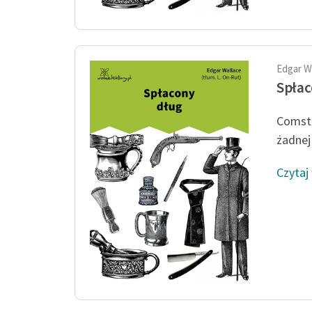
Edgar W
Spłac
Comsto
żadnej 
Czytaj