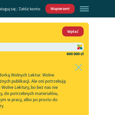
Wspieram!
aloguj się
/
Załóż konto
O nas
Wpłać
Lektur
Kontakt
O projekcie
600 000 zł
 piszących i
Zespół
dorką Wolnych Lektur. Wolne
Zasady wykorzystania
ych publikacji. Ale oni potrzebują
Wolnych Lektur
 Wolne Lektury, bo bez nas nie
Logotypy
ry, do potrzebnych materiałów,
ym w pracy, albo po prostu do
h Lektur
Materiały promocyjne
ry.
Polityka prywatności