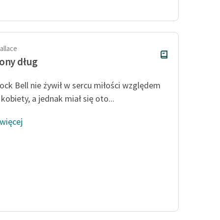
Odkurzamy bohaterów
Szkoła Poezji Wolnych Lektur
allace
ony dług
ck Bell nie żywił w sercu miłości względem
kobiety, a jednak miał się oto...
 więcej