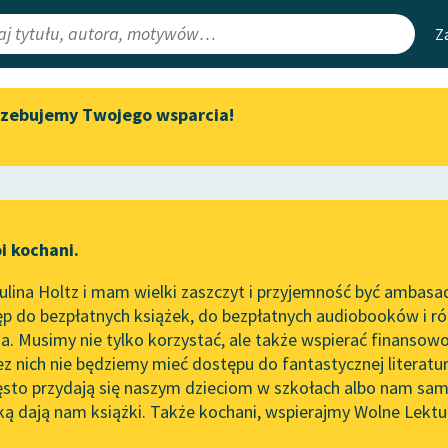
Z
rzebujemy Twojego wsparcia!
Aktualności
Narzędzia
e Lektury
„Prokurator Alicja Horn” do
Mapa Wolnych 
słuchania
irmami
Leśmianator
Byliśmy częścią AI Impact Lab
ewsletter
Przewodnik dla
i kochani.
Zapraszamy na spotkanie
czytających
zna
online z tłumaczkami
lina Holtz i mam wielki zaszczyt i przyjemność być ambasa
literatury skandynawskiej
p do bezpłatnych książek, do bezpłatnych audiobooków i różn
API
Spotkanie z Katarzyną Tunkiel
. Musimy nie tylko korzystać, ale także wspierać finansowo
ce redakcyjne
w Oslo
OAI-PMH
ez nich nie będziemy mieć dostępu do fantastycznej literatu
ęsto przydają się naszym dzieciom w szkołach albo nam sam
102. lata temu zmarł Joseph
Widget Wolnyc
Conrad
ką dają nam książki. Także kochani, wspierajmy Wolne Lektu
oru
Edgar Wallace
✖
Przypisy
Blog