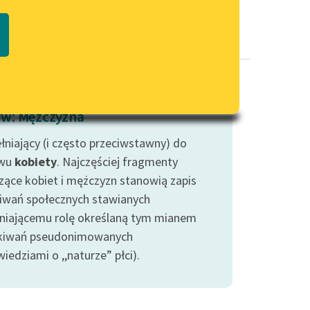
Regulamin biblioteki
macie PDF
Dane fundacji i sprawozdania
finansowe
Regulamin darowizn
Informacja o treściach
w: Mężczyzna
wrażliwych
łniający (i często przeciwstawny) do
Deklaracja dostępności
wu
kobiety
. Najczęściej fragmenty
zące kobiet i mężczyzn stanowią zapis
iwań społecznych stawianych
niającemu rolę określaną tym mianem
kiwań pseudonimowanych
edziami o ,,naturze” płci).