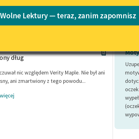
Katalog
 Wolne Lektury — teraz, zanim zapomnisz
Katalog w for
Lektury szkolne i klasyka
literatury do słuchania dla
uczennic i uczniów z
niepełnosprawnościami
allace
E-kolekcja lektur szkolnych i
Moty
literatury do słuchania dla
ony dług
uczennic i uczniów z
Uzupe
niepełnosprawnościami
czuwał nic względem Verity Maple. Nie był ani
moty
Feministyczne inspiracje.
sny, ani zmartwiony z tego powodu...
dotyc
Popularyzacja skandynawskiej
oczek
literatury feministycznej
 więcej
wypeł
Ręce pełne poezji
(ocze
wypowi
Kolekcje edukacyjne twórców
przechodzących do domeny
publicznej, lektur szkolnych
oraz Starego Testamentu