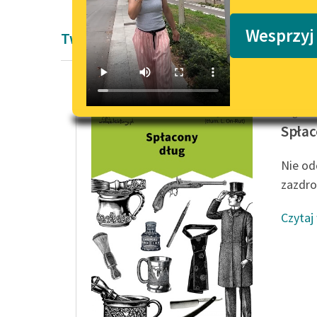
Podkasty o książkach
Wesprzyj
Twórczość Edgara Wallace'a
Edgar W
Spłac
Nie od
zazdro
Czytaj