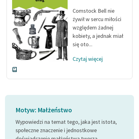
feministycznej
Comstock Bell nie
Ręce pełne poezji
żywił w sercu miłości
względem żadnej
Kolekcje edukacyjne
kobiety, a jednak miał
twórców przechodzących
się oto...
do domeny publicznej,
lektur szkolnych oraz
Czytaj więcej
Starego Testamentu
Odkurzamy bohaterów
Szkoła Poezji Wolnych
Lektur
O nas
Motyw: Małżeństwo
Kontakt
Wypowiedzi na temat tego, jaka jest istota,
społeczne znaczenie i jednostkowe
O projekcie
doświadczenie małżeństwa tworzą