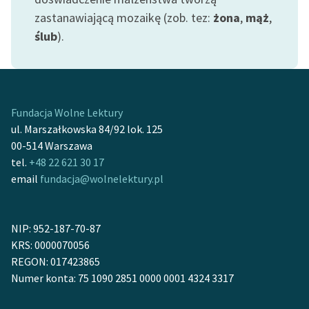
Zespół
zastanawiającą mozaikę (zob. tez:
żona
,
mąż
,
ślub
).
Zasady wykorzystania
Wolnych Lektur
Logotypy
Fundacja Wolne Lektury
ul. Marszałkowska 84/92 lok. 125
Materiały promocyjne
00-514 Warszawa
Polityka prywatności
tel.
+48 22 621 30 17
email
fundacja@wolnelektury.pl
Regulamin biblioteki
Dane fundacji i
NIP: 952-187-70-87
sprawozdania finansowe
KRS: 0000070056
Regulamin darowizn
REGON: 017423865
Numer konta: 75 1090 2851 0000 0001 4324 3317
Informacja o treściach
wrażliwych