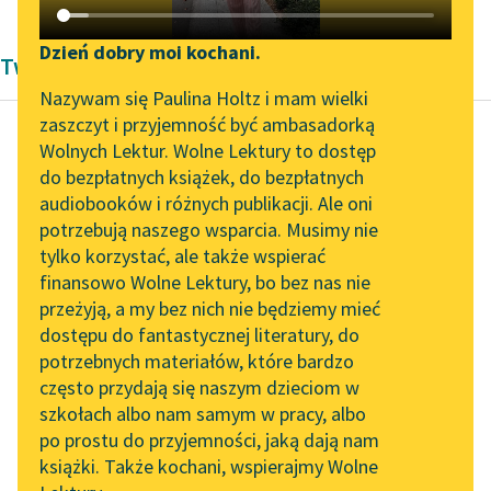
Katalog DAISY
Zgłoś brak utworu
Podkasty o książkach
Dzień dobry moi kochani.
Twórczość Edgara Wallace'a
Aktualności
Narzędzia
Nazywam się Paulina Holtz i mam wielki
zaszczyt i przyjemność być ambasadorką
Spotkanie z Katarzyną
Mapa Wolnych Lektur
Wolnych Lektur. Wolne Lektury to dostęp
Tunkiel w Oslo
do bezpłatnych książek, do bezpłatnych
Edgar Wallace
Leśmianator
audiobooków i różnych publikacji. Ale oni
Spłacony dług
Wolne Lektury na 32.
potrzebują naszego wsparcia. Musimy nie
Przewodnik dla piszących i
Pol’and’Rock Festivalu
tylko korzystać, ale także wspierać
czytających
— Ależ ja pana nie
finansowo Wolne Lektury, bo bez nas nie
„Kochanek Lady
kocham ani pan mnie
przeżyją, a my bez nich nie będziemy mieć
Chatterley” do słuchania
— rzekła Verity cichym
dostępu do fantastycznej literatury, do
na Wolnych Lekturach
API
głosem, z wyrazem
potrzebnych materiałów, które bardzo
zarzutu...
Nowy audiobook –
OAI-PMH
często przydają się naszym dzieciom w
„Marzenie o Oriencie”
szkołach albo nam samym w pracy, albo
Widget Wolnych Lektur
Czytaj więcej
Sophie Elkan
po prostu do przyjemności, jaką dają nam
książki. Także kochani, wspierajmy Wolne
Przypisy
Kolekcja Nadwyraz.com x