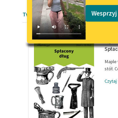
Podkasty o książkach
Wesprzyj
Twórczość Edgara Wallace'a
Edgar W
Spłac
Maple 
stół. C
Czytaj