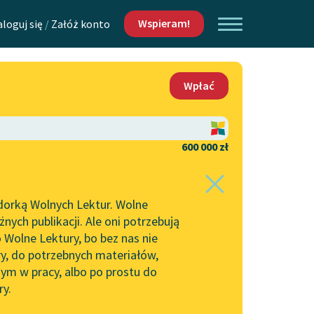
Wspieram!
aloguj się
/
Załóż konto
O nas
Wpłać
Lektur
Kontakt
O projekcie
600 000 zł
 piszących i
Zespół
dorką Wolnych Lektur. Wolne
Zasady wykorzystania
ych publikacji. Ale oni potrzebują
Wolnych Lektur
 Wolne Lektury, bo bez nas nie
Logotypy
ry, do potrzebnych materiałów,
ym w pracy, albo po prostu do
h Lektur
Materiały promocyjne
ry.
Polityka prywatności