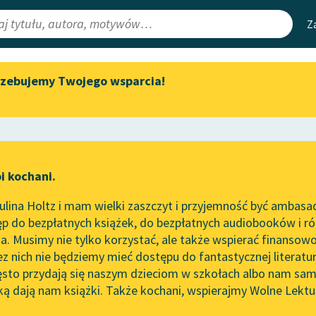
Z
rzebujemy Twojego wsparcia!
Aktualności
Narzędzia
e Lektury
„Prokurator Alicja Horn” do
Mapa Wolnych 
słuchania
irmami
Leśmianator
Byliśmy częścią AI Impact Lab
ewsletter
Przewodnik dla
i kochani.
Zapraszamy na spotkanie
czytających
online z tłumaczkami
lina Holtz i mam wielki zaszczyt i przyjemność być ambasa
literatury skandynawskiej
p do bezpłatnych książek, do bezpłatnych audiobooków i różn
API
Spotkanie z Katarzyną Tunkiel
. Musimy nie tylko korzystać, ale także wspierać finansowo
ce redakcyjne
w Oslo
OAI-PMH
ez nich nie będziemy mieć dostępu do fantastycznej literatu
ęsto przydają się naszym dzieciom w szkołach albo nam sam
102. lata temu zmarł Joseph
Widget Wolnyc
Conrad
ką dają nam książki. Także kochani, wspierajmy Wolne Lektu
oru
Edgar Wallace
✖
Przypisy
Blog