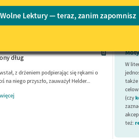
Katalog
 Wolne Lektury — teraz, zanim zapomnisz
Katalog w for
Lektury szkolne i klasyka
literatury do słuchania dla
uczennic i uczniów z
niepełnosprawnościami
allace
E-kolekcja lektur szkolnych i
Moty
literatury do słuchania dla
ony dług
uczennic i uczniów z
W lite
niepełnosprawnościami
wstał, z drżeniem podpierając się rękami o
jedno
Feministyczne inspiracje.
oś na niego przyszło, zauważył Helder...
także
Popularyzacja skandynawskiej
celow
literatury feministycznej
 więcej
(czy
k
Ręce pełne poezji
zazna
akcep
Kolekcje edukacyjne twórców
przechodzących do domeny
też:
r
publicznej, lektur szkolnych
oraz Starego Testamentu