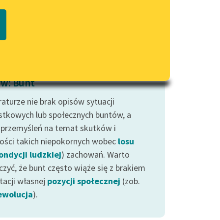
Regulamin biblioteki
macie PDF
Dane fundacji i sprawozdania
finansowe
Regulamin darowizn
Informacja o treściach
w: Bunt
wrażliwych
raturze nie brak opisów sytuacji
Deklaracja dostępności
stkowych lub społecznych buntów, a
 przemyśleń na temat skutków i
ości takich niepokornych wobec
losu
ondycji ludzkiej
) zachowań. Warto
czyć, że bunt często wiąże się z brakiem
tacji własnej
pozycji społecznej
(zob.
ewolucja
).