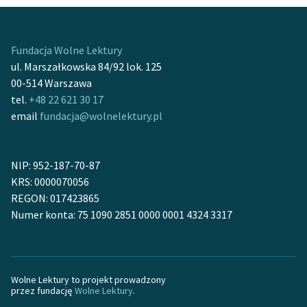
Deklaracja dostępności
kłopotami finansowymi i nie uporał się z nimi do końca,
mimo niezwykłej poczytności swoich dzieł (ponad 50
mln sprzedanych egzemplarzy): pozostawił po sobie
Fundacja Wolne Lektury
długi wysokości ponad 150 tys. funtów.
ul. Marszałkowska 84/92 lok. 125
00-514 Warszawa
tel.
+48 22 621 30 17
email
fundacja@wolnelektury.pl
NIP: 952-187-70-87
KRS: 0000070056
REGON: 017423865
Numer konta: 75 1090 2851 0000 0001 4324 3317
Wolne Lektury to projekt prowadzony
przez fundację
Wolne Lektury
.