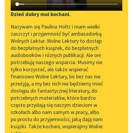
Katalog DAISY
Sortuj:
Zgłoś brak utworu
Podkasty o książkach
Dzień dobry moi kochani.
Aktualności
powieści kryminalne Edgara Wallace'a
Narzędzia
Nazywam się Paulina Holtz i mam wielki
zaszczyt i przyjemność być ambasadorką
Byliśmy częścią AI Impact
Mapa Wolnych Lektur
Wolnych Lektur. Wolne Lektury to dostęp
Lab
do bezpłatnych książek, do bezpłatnych
Leśmianator
audiobooków i różnych publikacji. Ale oni
Zapraszamy na spotkanie
potrzebują naszego wsparcia. Musimy nie
Przewodnik dla piszących i
online z tłumaczkami
tylko korzystać, ale także wspierać
czytających
literatury skandynawskiej
finansowo Wolne Lektury, bo bez nas nie
przeżyją, a my bez nich nie będziemy mieć
Spotkanie z Katarzyną
dostępu do fantastycznej literatury, do
Tunkiel w Oslo
API
potrzebnych materiałów, które bardzo
Wolne Lektury na 32.
OAI-PMH
często przydają się naszym dzieciom w
Pol’and’Rock Festivalu
szkołach albo nam samym w pracy, albo
Widget Wolnych Lektur
po prostu do przyjemności, jaką dają nam
„Kochanek Lady
książki. Także kochani, wspierajmy Wolne
Przypisy
Chatterley” do słuchania