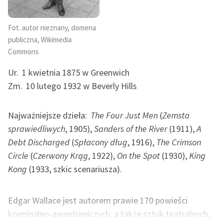
Ręce pełne poezji
Fot. autor nieznany, domena
Kolekcje edukacyjne
publiczna, Wikimedia
twórców przechodzących
Commons
do domeny publicznej,
Ur.
1 kwietnia 1875 w Greenwich
lektur szkolnych oraz
Starego Testamentu
Zm.
10 lutego 1932 w Beverly Hills
Odkurzamy bohaterów
Najważniejsze dzieła:
The Four Just Men
(
Zemsta
Szkoła Poezji Wolnych
sprawiedliwych
, 1905),
Sanders of the River
(1911),
A
Lektur
Debt Discharged
(
Spłacony dług
, 1916),
The Crimson
Circle
(
Czerwony Krąg
, 1922),
On the Spot
(1930),
King
O nas
Kong
(1933, szkic scenariusza).
Kontakt
O projekcie
Edgar Wallace jest autorem prawie 170 powieści
kryminalno-awanturniczych, a także sztuk teatralnych,
Zespół