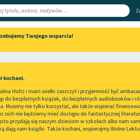
Z
rzebujemy Twojego wsparcia!
Aktualności
Narzędzia
e Lektury
„Prokurator Alicja Horn” do
Mapa Wolnych 
słuchania
irmami
Leśmianator
Byliśmy częścią AI Impact Lab
ewsletter
Przewodnik dla
i kochani.
Zapraszamy na spotkanie
czytających
online z tłumaczkami
lina Holtz i mam wielki zaszczyt i przyjemność być ambasa
literatury skandynawskiej
p do bezpłatnych książek, do bezpłatnych audiobooków i różn
API
Spotkanie z Katarzyną Tunkiel
. Musimy nie tylko korzystać, ale także wspierać finansowo
ce redakcyjne
w Oslo
OAI-PMH
ez nich nie będziemy mieć dostępu do fantastycznej literatu
ęsto przydają się naszym dzieciom w szkołach albo nam sam
102. lata temu zmarł Joseph
Widget Wolnyc
Conrad
ką dają nam książki. Także kochani, wspierajmy Wolne Lektu
oru
Demostenes
✖
Przypisy
Blog