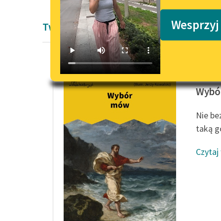
Podkasty o książkach
Wesprzyj
Twórczość Demostenesa
Demost
Wybó
Nie be
taką g
Czytaj