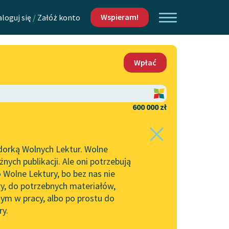
Wspieram!
aloguj się
/
Załóż konto
O nas
Wpłać
Lektur
Kontakt
O projekcie
600 000 zł
 piszących i
Zespół
dorką Wolnych Lektur. Wolne
Zasady wykorzystania
ych publikacji. Ale oni potrzebują
Wolnych Lektur
 Wolne Lektury, bo bez nas nie
Logotypy
ry, do potrzebnych materiałów,
ym w pracy, albo po prostu do
h Lektur
Materiały promocyjne
ry.
Polityka prywatności