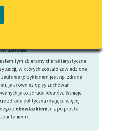
Regulamin biblioteki
macie PDF
Dane fundacji i sprawozdania
finansowe
Regulamin darowizn
Informacja o treściach
w: Zdrada
wrażliwych
asłem tym zbieramy charakterystyczne
Deklaracja dostępności
 sytuacji, w których zostało zawiedzione
ś zaufanie (przykładem jest np. zdrada
na), jak również opisy zachowań
owanych jako zdrada ideałów. Istnieje
cie zdrada polityczna (mająca więcej
nego z
obowiązkiem
, niż po prostu
ś zaufaniem).