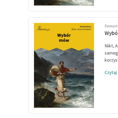
Demost
Wybó
Nikt, A
samego
korzyst
Czytaj