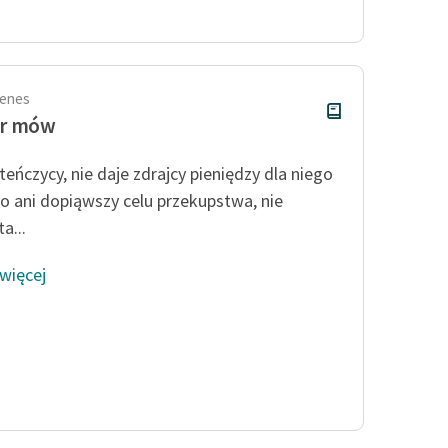
Odkurzamy bohaterów
Szkoła Poezji Wolnych Lektur
enes
r mów
teńczycy, nie daje zdrajcy pieniędzy dla niego
 ani dopiąwszy celu przekupstwa, nie
a...
 więcej