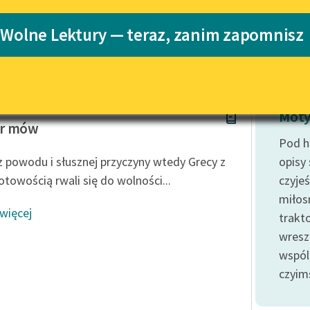
Katalog
 Wolne Lektury — teraz, zanim zapomnisz
Katalog w for
Lektury szkolne i klasyka
literatury do słuchania dla
uczennic i uczniów z
niepełnosprawnościami
enes
E-kolekcja lektur szkolnych i
Moty
literatury do słuchania dla
r mów
uczennic i uczniów z
Pod h
niepełnosprawnościami
z powodu i słusznej przyczyny wtedy Grecy z
opisy
Feministyczne inspiracje.
otowością rwali się do wolności...
czyje
Popularyzacja skandynawskiej
miłos
literatury feministycznej
 więcej
trakt
Ręce pełne poezji
wresz
wspól
Kolekcje edukacyjne twórców
przechodzących do domeny
czyim
publicznej, lektur szkolnych
oraz Starego Testamentu