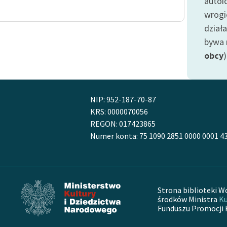
autoi
publicznej, lektur szkolnych
oraz Starego Testamentu
wrogi
dział
Odkurzamy bohaterów
bywa 
Szkoła Poezji Wolnych Lektur
obcy
)
NIP: 952-187-70-87
KRS: 0000070056
REGON: 017423865
Numer konta: 75 1090 2851 0000 0001 4
Strona biblioteki W
środków Ministra
Ku
Funduszu Promocji 