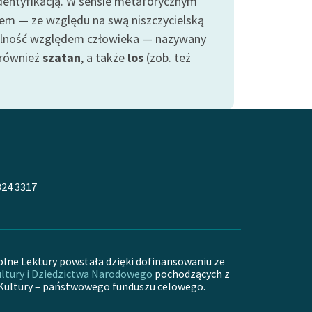
dentyfikacją. W sensie metaforycznym
em — ze względu na swą niszczycielską
alność względem człowieka — nazywany
również
szatan
, a także
los
(zob. też
324 3317
olne Lektury powstała dzięki dofinansowaniu ze
ltury i Dziedzictwa Narodowego
pochodzących z
Kultury – państwowego funduszu celowego.