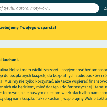
Z
rzebujemy Twojego wsparcia!
Aktualności
Narzędzia
e Lektury
Spotkanie z Katarzyną Tunkiel
Mapa Wolnych 
w Oslo
irmami
Leśmianator
Wolne Lektury na 32.
ewsletter
Przewodnik dla
Pol’and’Rock Festivalu
i kochani.
czytających
„Kochanek Lady Chatterley”
lina Holtz i mam wielki zaszczyt i przyjemność być ambasa
do słuchania na Wolnych
p do bezpłatnych książek, do bezpłatnych audiobooków i różn
Lekturach
API
. Musimy nie tylko korzystać, ale także wspierać finansowo
ce redakcyjne
Nowy audiobook – „Marzenie
OAI-PMH
ez nich nie będziemy mieć dostępu do fantastycznej literatu
o Oriencie” Sophie Elkan
ęsto przydają się naszym dzieciom w szkołach albo nam sam
Widget Wolnyc
Kolekcja Nadwyraz.com x
ką dają nam książki. Także kochani, wspierajmy Wolne Lektu
oru
Demostenes
✖
Wolne Lektury – idealna na
Przypisy
lato