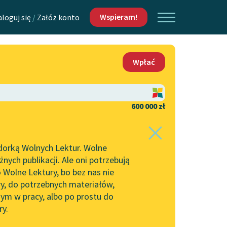
Wspieram!
aloguj się
/
Załóż konto
O nas
Wpłać
Lektur
Kontakt
O projekcie
600 000 zł
 piszących i
Zespół
dorką Wolnych Lektur. Wolne
Zasady wykorzystania
ych publikacji. Ale oni potrzebują
Wolnych Lektur
 Wolne Lektury, bo bez nas nie
Logotypy
ry, do potrzebnych materiałów,
ym w pracy, albo po prostu do
h Lektur
Materiały promocyjne
ry.
Polityka prywatności