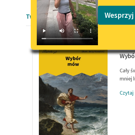
Podkasty o książkach
Wesprzyj
Twórczość Demostenesa
Demost
Wybó
Cały ś
mniej 
Czytaj