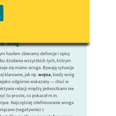
Regulamin biblioteki
macie PDF
Dane fundacji i sprawozdania
finansowe
Regulamin darowizn
Informacja o treściach
w: Wróg
wrażliwych
ym hasłem zbieramy definicje i opisy
Deklaracja dostępności
bu działania wszystkich tych, którym
isuje się miano wroga. Bywają sytuacje
ej klarowne, jak np.
wojna
, kiedy wróg
niejako odgórnie wskazany — choć w
ektywie relacji między jednostkami nie
yć to proste, co pokazał m.in.
que. Najczęściej zdefiniowanie wroga
związane (negatywnie) z