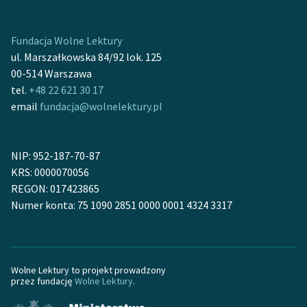
Zasady wykorzystania
Fundacja Wolne Lektury
Wolnych Lektur
ul. Marszałkowska 84/92 lok. 125
Logotypy
00-514 Warszawa
tel.
+48 22 621 30 17
Materiały promocyjne
email
fundacja@wolnelektury.pl
Polityka prywatności
Regulamin biblioteki
NIP: 952-187-70-87
KRS: 0000070056
Dane fundacji i
REGON: 017423865
sprawozdania finansowe
Numer konta: 75 1090 2851 0000 0001 4324 3317
Regulamin darowizn
Informacja o treściach
wrażliwych
Wolne Lektury to projekt prowadzony
przez fundację
Wolne Lektury
.
Deklaracja dostępności