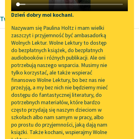
Katalog DAISY
Zgłoś brak utworu
Podkasty o książkach
Dzień dobry moi kochani.
Twórczość Bronisławy Ostrowskiej
Aktualności
Narzędzia
Nazywam się Paulina Holtz i mam wielki
zaszczyt i przyjemność być ambasadorką
„Prokurator Alicja Horn”
Mapa Wolnych Lektur
Wolnych Lektur. Wolne Lektury to dostęp
do słuchania
do bezpłatnych książek, do bezpłatnych
Bronisława Ostrowska
Leśmianator
audiobooków i różnych publikacji. Ale oni
Bohaterski miś
Byliśmy częścią AI Impact
potrzebują naszego wsparcia. Musimy nie
Przewodnik dla piszących i
Lab
tylko korzystać, ale także wspierać
czytających
Czemu przyszli? Ze
finansowo Wolne Lektury, bo bez nas nie
Zapraszamy na spotkanie
swej dalekiej, szerokiej
przeżyją, a my bez nich nie będziemy mieć
online z tłumaczkami
ziemi — tu — po naszą?
dostępu do fantastycznej literatury, do
literatury skandynawskiej
API
potrzebnych materiałów, które bardzo
— Precz! Precz! —
Spotkanie z Katarzyną
OAI-PMH
często przydają się naszym dzieciom w
dudnią głucho pod...
Tunkiel w Oslo
szkołach albo nam samym w pracy, albo
Widget Wolnych Lektur
po prostu do przyjemności, jaką dają nam
Czytaj więcej
102. lata temu zmarł
książki. Także kochani, wspierajmy Wolne
Przypisy
Joseph Conrad