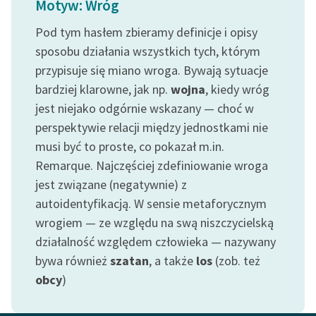
Motyw: Wróg
Ręce pełne poezji
Pod tym hasłem zbieramy definicje i opisy
Kolekcje edukacyjne
sposobu działania wszystkich tych, którym
twórców przechodzących
przypisuje się miano wroga. Bywają sytuacje
do domeny publicznej,
lektur szkolnych oraz
bardziej klarowne, jak np.
wojna
, kiedy wróg
Starego Testamentu
jest niejako odgórnie wskazany — choć w
perspektywie relacji między jednostkami nie
Odkurzamy bohaterów
musi być to proste, co pokazał m.in.
Szkoła Poezji Wolnych
Remarque. Najczęściej zdefiniowanie wroga
Lektur
jest związane (negatywnie) z
autoidentyfikacją. W sensie metaforycznym
O nas
wrogiem — ze względu na swą niszczycielską
Kontakt
działalność względem człowieka — nazywany
bywa również
szatan
, a także
los
(zob. też
O projekcie
obcy
)
Zespół