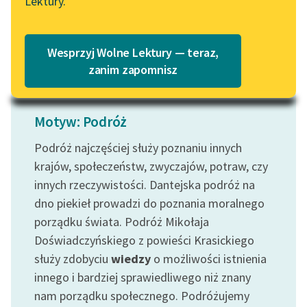
Lektury.
Katalog
Blog
Czytaj więcej
Katalog w formacie PDF
Wesprzyj Wolne Lektury — teraz,
Lektury szkolne i klasyka
zanim zapomnisz
literatury do słuchania dla
uczennic i uczniów z
niepełnosprawnościami
Motyw: Podróż
E-kolekcja lektur
Podróż najczęściej służy poznaniu innych
szkolnych i literatury do
krajów, społeczeństw, zwyczajów, potraw, czy
słuchania dla uczennic i
innych rzeczywistości. Dantejska podróż na
uczniów z
dno piekieł prowadzi do poznania moralnego
niepełnosprawnościami
porządku świata. Podróż Mikołaja
Feministyczne inspiracje.
Doświadczyńskiego z powieści Krasickiego
Popularyzacja
służy zdobyciu
wiedzy
o możliwości istnienia
skandynawskiej literatury
innego i bardziej sprawiedliwego niż znany
feministycznej
nam porządku społecznego. Podróżujemy