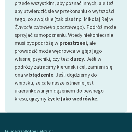
przede wszystkim, aby poznać innych, ale też
Ręce pełne poezji
aby utwierdzić się w przekonaniu o wyższości
Kolekcje edukacyjne
tego, co swojskie (tak pisał np. Mikołaj Rej w
twórców przechodzących
Żywocie człowieka poczciwego
). Podróż może
do domeny publicznej,
sprzyjać samopoznaniu. Wtedy niekoniecznie
lektur szkolnych oraz
musi być podróżą w
przestrzeni
, ale
Starego Testamentu
prowadzić może wędrowca w głąb jego
Odkurzamy bohaterów
własnej psychiki, czy też:
duszy
. Jeśli w
podróży zatracimy kierunek i cel, zamieni się
Szkoła Poezji Wolnych
Lektur
ona w
błądzenie
. Jeśli dojdziemy do
wniosku, że całe nasze istnienie jest
O nas
ukierunkowanym dążeniem do pewnego
kresu, ujrzymy
życie jako wędrówkę
.
Kontakt
O projekcie
Zespół
Fundacja Wolne Lektury