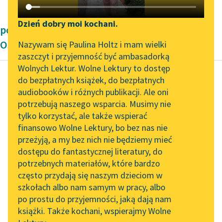
Katalog DAISY
Zgłoś brak utworu
Podkasty o książkach
Dzień dobry moi kochani.
powieści dla dzieci i młodzieży Bronisławy
Aktualności
Narzędzia
Ostrowskiej
Nazywam się Paulina Holtz i mam wielki
zaszczyt i przyjemność być ambasadorką
„Prokurator Alicja Horn”
Mapa Wolnych Lektur
Wolnych Lektur. Wolne Lektury to dostęp
do słuchania
do bezpłatnych książek, do bezpłatnych
Leśmianator
audiobooków i różnych publikacji. Ale oni
Bronisława Ostrowska
Byliśmy częścią AI Impact
potrzebują naszego wsparcia. Musimy nie
Przewodnik dla piszących i
Bohaterski miś
Lab
tylko korzystać, ale także wspierać
czytających
finansowo Wolne Lektury, bo bez nas nie
Zapraszamy na spotkanie
Pierwsza podróż.
przeżyją, a my bez nich nie będziemy mieć
online z tłumaczkami
Wymarzona jak cud, a
dostępu do fantastycznej literatury, do
literatury skandynawskiej
API
jakże smutna!
potrzebnych materiałów, które bardzo
Spotkanie z Katarzyną
OAI-PMH
często przydają się naszym dzieciom w
Trociny, bibułki. Tłum
Tunkiel w Oslo
szkołach albo nam samym w pracy, albo
Widget Wolnych Lektur
przygniecionych
po prostu do przyjemności, jaką dają nam
102. lata temu zmarł
pajaców, kogutów,
książki. Także kochani, wspierajmy Wolne
Przypisy
Joseph Conrad
lalek...