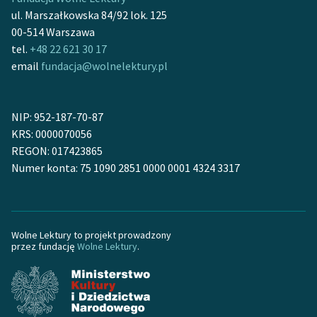
ul. Marszałkowska 84/92 lok. 125
Zasady wykorzystania
00-514 Warszawa
Wolnych Lektur
tel.
+48 22 621 30 17
email
fundacja@wolnelektury.pl
Logotypy
Materiały promocyjne
NIP: 952-187-70-87
Polityka prywatności
KRS: 0000070056
REGON: 017423865
Regulamin biblioteki
Numer konta: 75 1090 2851 0000 0001 4324 3317
Dane fundacji i
sprawozdania finansowe
Regulamin darowizn
Wolne Lektury to projekt prowadzony
przez fundację
Wolne Lektury
.
Informacja o treściach
wrażliwych
Deklaracja dostępności